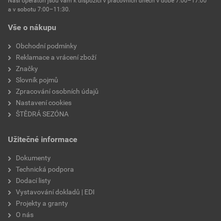
Naši operátoři jsou vám k dispozici v pracovních dnech v době 7:00–17:00
Environmentální prohlášení výrobku
a v sobotu 7:00–11:30.
EPD SG Weber Omítky
teplota zpracování
od +5°C do +25°C
Vše o nákupu
Stáhnout
PDF
Velikost
3,83 MB
hmotnost
25 kg
Obchodní podmínky
Reklamace a vrácení zboží
typ výrobku
omítky
Značky
Slovník pojmů
faktor difuzního odporu
20–30
Zpracování osobních údajů
Nastavení cookies
materiálová báze
vápencové plnivo,
ŠTĚDRÁ SEZÓNA
silikonová disperze,
draselné vodní sklo,
Užitečné informace
výztužná vlákna, biocidní
prostředky
Dokumenty
Technická podpora
Dodací listy
Vystavování dokladů | EDI
Projekty a granty
O nás