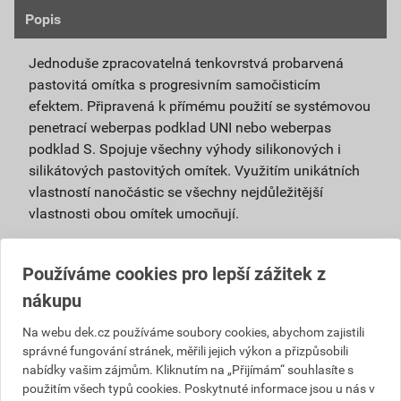
Popis
Jednoduše zpracovatelná tenkovrstvá probarvená
pastovitá omítka s progresivním samočisticím
efektem. Připravená k přímému použití se systémovou
penetrací weberpas podklad UNI nebo weberpas
podklad S. Spojuje všechny výhody silikonových i
silikátových pastovitých omítek. Využitím unikátních
vlastností nanočástic se všechny nejdůležitější
vlastnosti obou omítek umocňují.
Je vhodná pro použití v exteriéru i interiéru a pro
povrchové úpravy sanačních omítek a systémů
Používáme cookies pro lepší zážitek z
na vlhké zdivo.
nákupu
Použitím samočisticí omítky weberpas
Na webu dek.cz používáme soubory cookies, abychom zajistili
extraClean se výrazně prodlužuje životnost
správné fungování stránek, měřili jejich výkon a přizpůsobili
fasády a podstatně snižují náklady na její
nabídky vašim zájmům. Kliknutím na „Přijímám“ souhlasíte s
údržbu.
použitím všech typů cookies. Poskytnuté informace jsou u nás v
Díky velmi malému podílu organických částic