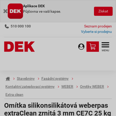
Aplikace DEK
Získat
Půjčovna ve vaší kapse.
510 000 100
Seznam prodejen
Vyberte si prodejnu
MENU
Stavebniny
Fasádní systémy
Kontaktní zateplovací systémy
WEBER
Omítky WEBER
Extra clean
Omítka silikonsilikátová weberpas
extraClean zrnitá 3 mm CE7C 25 kg