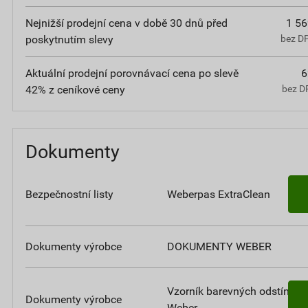
Nejnižší prodejní cena v době 30 dnů před
1 56
poskytnutím slevy
bez D
Aktuální prodejní porovnávací cena po slevě
6
42% z ceníkové ceny
bez D
Dokumenty
Bezpečnostní listy
Weberpas ExtraClean
Dokumenty výrobce
DOKUMENTY WEBER
Vzorník barevných odstínů
Dokumenty výrobce
Weber