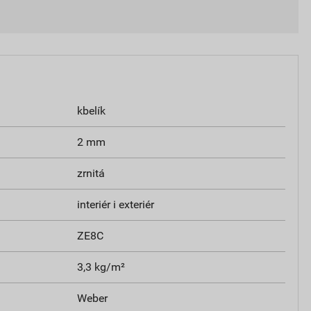
kbelík
2 mm
zrnitá
interiér i exteriér
ZE8C
3,3 kg/m²
Weber