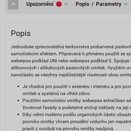
upozornění
popis / Parametry
1
Popis
Jednoduše zpracovatelná tenkovrstvá probarvená pastovi
samočisticím efektem. Připravená k přímému použití se s
weberpas podklad UNI nebo weberpas podklad S. Spojuje
silikonových i silikátových pastovitých omítek. Využitím un
nanočástic se všechny nejdůležitější vlastnosti obou omít
Je vhodná pro použití v exteriéru i interiéru a pro p
omítek a systémů na vlhké zdivo.
Použitím samočisticí omítky weberpas extraClean se
životnost fasády a podstatně snižují náklady na její 
Díky velmi malému podílu organických částic obsaže
povrchu omítky vlivem proudění vzduchu jen nepatrný
prach z ovzduší na povrchu omítky neulpívá.