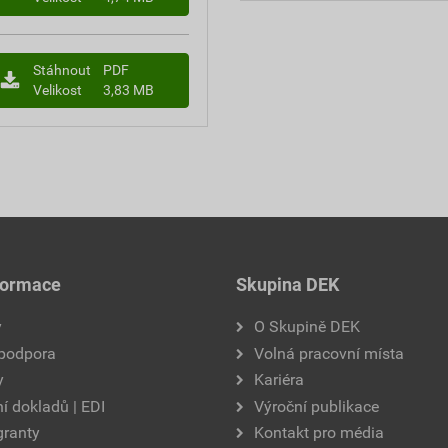
Stáhnout
PDF
Velikost
3,83 MB
formace
Skupina DEK
y
O Skupině DEK
 podpora
Volná pracovní místa
y
Kariéra
í dokladů | EDI
Výroční publikace
granty
Kontakt pro média