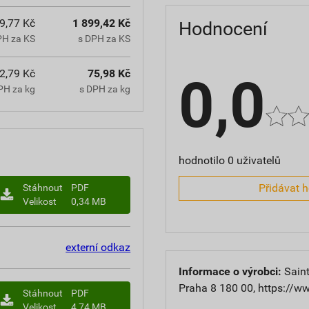
9,77 Kč
1 899,42 Kč
Hodnocení
PH za KS
s DPH za KS
2,79 Kč
75,98 Kč
0,0
PH za kg
s DPH za kg
hodnotilo 0 uživatelů
Přidávat 
Stáhnout
PDF
Velikost
0,34 MB
externí odkaz
Informace o výrobci:
Saint
Praha 8 180 00, https://w
Stáhnout
PDF
Velikost
4,74 MB