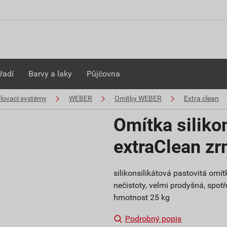
řadí
Barvy a laky
Půjčovna
plovací systémy
WEBER
Omítky WEBER
Extra clean
Omítka siliko
extraClean z
silikonsilikátová pastovitá om
nečistoty, velmi prodyšná, spotře
hmotnost 25 kg
Podrobný popis