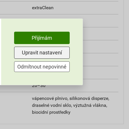
extraClean
třída A2
i
0,8 W/mK
Přijímám
od +5°C do +25°C
Upravit nastavení
25 kg
Odmítnout nepovinné
omítky
20–30
vápencové plnivo, silikonová disperze,
draselné vodní sklo, výztužná vlákna,
biocidní prostředky