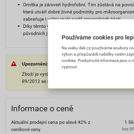
Omítka je zároveň hydrofobní. Tím zůstává na povr
která utváří dobré živné podmínky pro mikroorganis
zabraňuje i velmi malý podíl organických částí.
Díky těmto vlastnostem zůstává povrch omítky čistý a
původních jasných barvách.
Používáme cookies pro lep
Na webu dek.cz používáme soubory cooki
výkon a přizpůsobili nabídky vašim záj
cookies. Poskytnuté informace jsou u n
Upozornění:
vypnout.
Zboží je vyráběno na přání zákazníka. V souladu s 
89/2012 se na takové zboží nevztahuje 14-ti denní o
Informace o ceně
Aktuální prodejní cena po slevě 42% z
1 56
ceníkové ceny
bez D