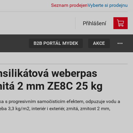
Seznam prodejen
Vyberte si prodejnu
Přihlášení
B2B PORTÁL MYDEK
AKCE
nsilikátová weberpas
rnitá 2 mm ZE8C 25 kg
ítka s progresivním samočisticím efektem, odpuzuje vodu a
ba 3,3 kg/m2, interiér i exteriér, zrnitá, zrnitost 2 mm,