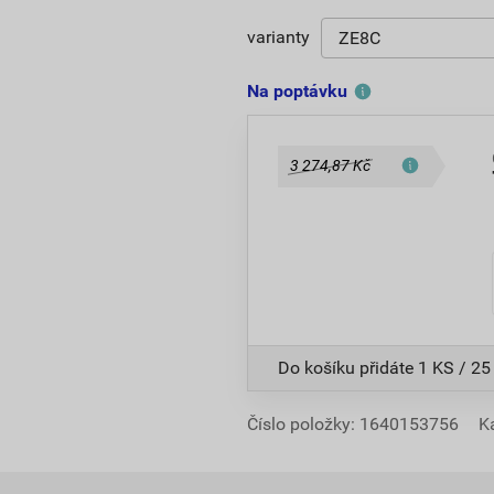
varianty
Na poptávku
3 274,87 Kč
Do košíku přidáte
1 KS / 25
Číslo položky:
1640153756
K