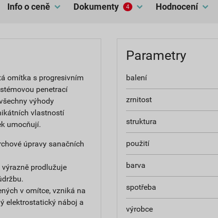
Info o ceně
dokumenty
hodnocení
4
Parametry
tá omítka s progresivním
balení
ystémovou penetrací
zrnitost
 všechny výhody
ikátních vlastností
struktura
ek umocňují.
použití
ovrchové úpravy sanačních
barva
 výrazně prodlužuje
údržbu.
spotřeba
ných v omítce, vzniká na
 elektrostatický náboj a
výrobce