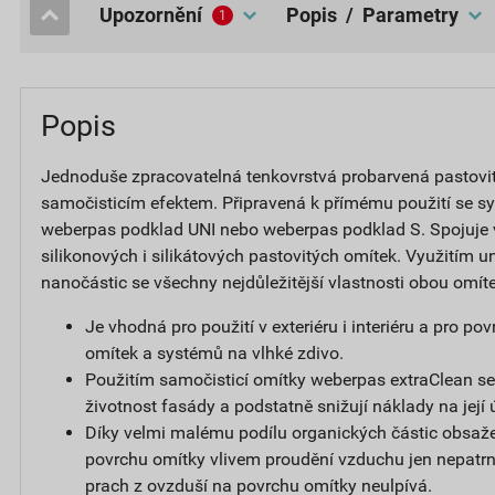
upozornění
popis / Parametry
1
Popis
Jednoduše zpracovatelná tenkovrstvá probarvená pastovi
samočisticím efektem. Připravená k přímému použití se s
weberpas podklad UNI nebo weberpas podklad S. Spojuje
silikonových i silikátových pastovitých omítek. Využitím un
nanočástic se všechny nejdůležitější vlastnosti obou omít
Je vhodná pro použití v exteriéru i interiéru a pro p
omítek a systémů na vlhké zdivo.
Použitím samočisticí omítky weberpas extraClean se
životnost fasády a podstatně snižují náklady na její 
Díky velmi malému podílu organických částic obsaže
povrchu omítky vlivem proudění vzduchu jen nepatrný
prach z ovzduší na povrchu omítky neulpívá.