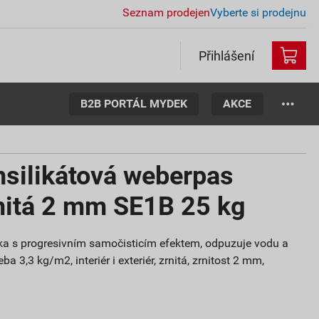
Seznam prodejen
Vyberte si prodejnu
Přihlášení
B2B PORTÁL MYDEK
AKCE
nsilikátová weberpas
rnitá 2 mm SE1B 25 kg
ítka s progresivním samočisticím efektem, odpuzuje vodu a
ba 3,3 kg/m2, interiér i exteriér, zrnitá, zrnitost 2 mm,