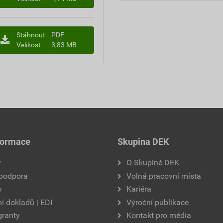
Stáhnout
PDF
Velikost
3,83 MB
formace
Skupina DEK
y
O Skupině DEK
 podpora
Volná pracovní místa
y
Kariéra
í dokladů | EDI
Výroční publikace
granty
Kontakt pro média