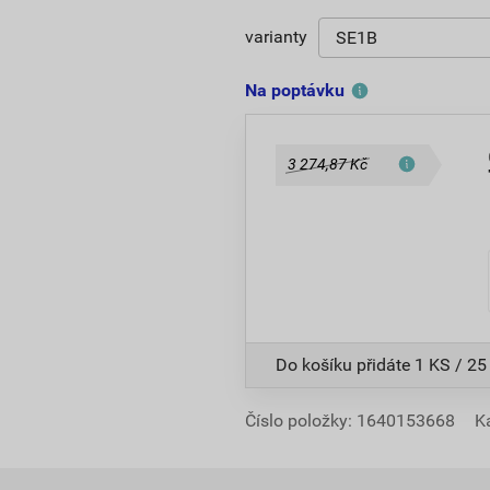
varianty
Na poptávku
3 274,87 Kč
Do košíku přidáte
1 KS / 25
Číslo položky:
1640153668
K