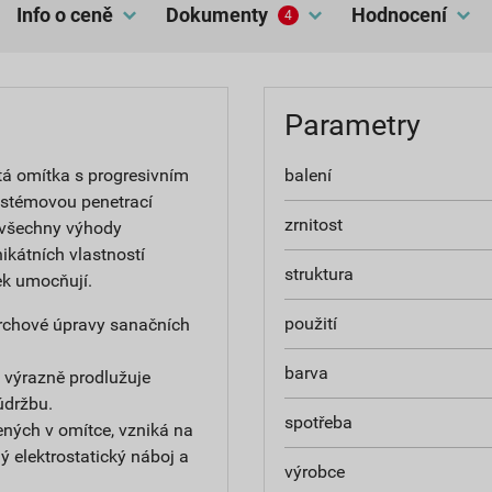
Info o ceně
dokumenty
hodnocení
4
Parametry
tá omítka s progresivním
balení
ystémovou penetrací
zrnitost
 všechny výhody
ikátních vlastností
struktura
ek umocňují.
použití
ovrchové úpravy sanačních
barva
 výrazně prodlužuje
údržbu.
spotřeba
ných v omítce, vzniká na
 elektrostatický náboj a
výrobce