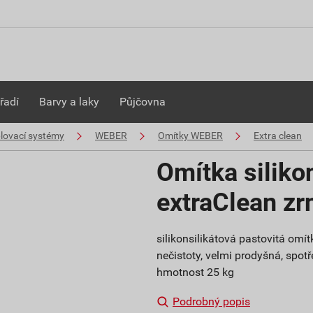
řadí
Barvy a laky
Půjčovna
plovací systémy
WEBER
Omítky WEBER
Extra clean
Omítka siliko
extraClean z
silikonsilikátová pastovitá om
nečistoty, velmi prodyšná, spotře
hmotnost 25 kg
Podrobný popis