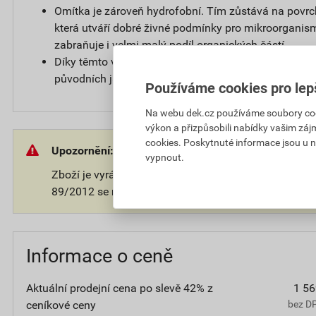
Omítka je zároveň hydrofobní. Tím zůstává na povr
která utváří dobré živné podmínky pro mikroorganis
zabraňuje i velmi malý podíl organických částí.
Díky těmto vlastnostem zůstává povrch omítky čistý a
původních jasných barvách.
Používáme cookies pro lep
Na webu dek.cz používáme soubory cooki
výkon a přizpůsobili nabídky vašim záj
cookies. Poskytnuté informace jsou u n
Upozornění:
vypnout.
Zboží je vyráběno na přání zákazníka. V souladu s 
89/2012 se na takové zboží nevztahuje 14-ti denní o
Informace o ceně
Aktuální prodejní cena po slevě 42% z
1 56
ceníkové ceny
bez D