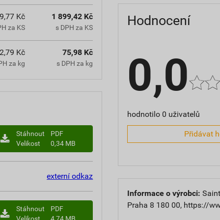
9,77 Kč
1 899,42 Kč
Hodnocení
PH za KS
s DPH za KS
2,79 Kč
75,98 Kč
0,0
PH za kg
s DPH za kg
hodnotilo 0 uživatelů
Přidávat 
Stáhnout
PDF
Velikost
0,34 MB
externí odkaz
Informace o výrobci:
Saint
Praha 8 180 00, https://w
Stáhnout
PDF
Velikost
4,74 MB