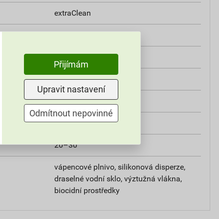
extraClean
třída A2
i
0,8 W/mK
Přijímám
od +5°C do +25°C
Upravit nastavení
25 kg
Odmítnout nepovinné
omítky
20–30
vápencové plnivo, silikonová disperze,
draselné vodní sklo, výztužná vlákna,
biocidní prostředky