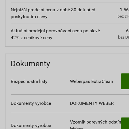
Nejnižší prodejní cena v době 30 dnů před
1 56
poskytnutím slevy
bez D
Aktuální prodejní porovnávací cena po slevě
6
42% z ceníkové ceny
bez D
Dokumenty
Bezpečnostní listy
Weberpas ExtraClean
Dokumenty výrobce
DOKUMENTY WEBER
Vzorník barevných odstínů
Dokumenty výrobce
Weber