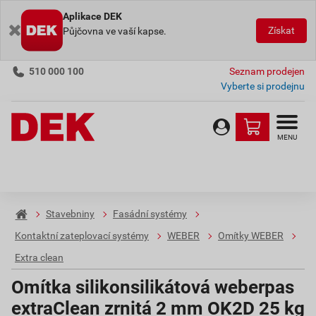
Aplikace DEK
Získat
Půjčovna ve vaší kapse.
510 000 100
Seznam prodejen
Vyberte si prodejnu
MENU
Stavebniny
Fasádní systémy
Kontaktní zateplovací systémy
WEBER
Omítky WEBER
Extra clean
Omítka silikonsilikátová weberpas
extraClean zrnitá 2 mm OK2D 25 kg