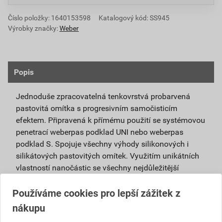
Číslo položky:
1640153598
Katalogový kód: SS945
Výrobky značky:
Weber
Popis
Jednoduše zpracovatelná tenkovrstvá probarvená
pastovitá omítka s progresivním samočisticím
efektem. Připravená k přímému použití se systémovou
penetrací weberpas podklad UNI nebo weberpas
podklad S. Spojuje všechny výhody silikonových i
silikátových pastovitých omítek. Využitím unikátních
vlastností nanočástic se všechny nejdůležitější
vlastnosti obou omítek umocňují.
Používáme cookies pro lepší zážitek z
Je vhodná pro použití v exteriéru i interiéru a pro
nákupu
povrchové úpravy sanačních omítek a systémů