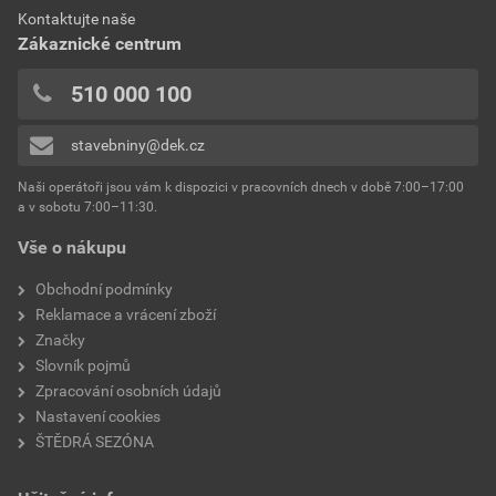
0x
Dokumenty výrobce
Kontaktujte naše
výrobce
Weber
0x
Zákaznické centrum
0x
Vzorník barevných odstínů Weber
typ
extraClean
510 000 100
Přidávat hodnocení může pouze přihlášený uživatel.
Stáhnout
PDF
reakce na oheň
Velikost
4,74 MB
třída A2
stavebniny@dek.cz
součinitel tepelné vodivosti
0,8 W/mK
Naši operátoři jsou vám k dispozici v pracovních dnech v době 7:00–17:00
Environmentální prohlášení výrobku
a v sobotu 7:00–11:30.
EPD SG Weber Omítky
teplota zpracování
od +5°C do +25°C
Vše o nákupu
Stáhnout
PDF
Velikost
3,83 MB
hmotnost
25 kg
Obchodní podmínky
Reklamace a vrácení zboží
typ výrobku
omítky
Značky
Slovník pojmů
faktor difuzního odporu
20–30
Zpracování osobních údajů
Nastavení cookies
materiálová báze
vápencové plnivo,
ŠTĚDRÁ SEZÓNA
silikonová disperze,
draselné vodní sklo,