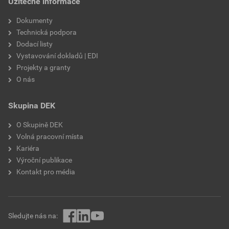
Užitečné informace
výztužná vlákna, biocidní
prostředky
Dokumenty
Technická podpora
Dodací listy
Vystavování dokladů | EDI
Projekty a granty
O nás
Skupina DEK
O Skupině DEK
Volná pracovní místa
Kariéra
Výroční publikace
Kontakt pro média
Sledujte nás na: