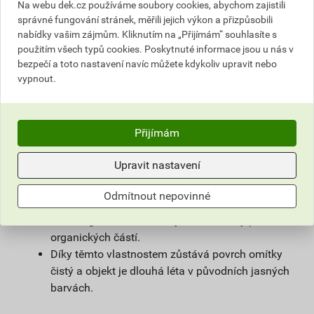
na vlhké zdivo.
Na webu dek.cz používáme soubory cookies, abychom zajistili
Použitím samočisticí omítky weberpas
správné fungování stránek, měřili jejich výkon a přizpůsobili
nabídky vašim zájmům. Kliknutím na „Přijímám“ souhlasíte s
extraClean se výrazně prodlužuje životnost
použitím všech typů cookies. Poskytnuté informace jsou u nás v
fasády a podstatně snižují náklady na její
bezpečí a toto nastavení navíc můžete kdykoliv upravit nebo
údržbu.
vypnout.
Díky velmi malému podílu organických částic
obsažených v omítce, vzniká na povrchu omítky
vlivem proudění vzduchu jen nepatrný
Přijímám
elektrostatický náboj a prach z ovzduší na
povrchu omítky neulpívá.
Upravit nastavení
Omítka je zároveň hydrofobní. Tím zůstává na
povrchu fasády minimum vody, která utváří
Odmítnout nepovinné
dobré živné podmínky pro mikroorganismy, růstu
mikroorganismů zabraňuje i velmi malý podíl
organických částí.
Díky těmto vlastnostem zůstává povrch omítky
čistý a objekt je dlouhá léta v původních jasných
barvách.