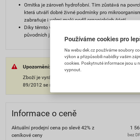
Omítka je zároveň hydrofobní. Tím zůstává na povr
která utváří dobré živné podmínky pro mikroorganis
zabraňuje i velmi malý podíl organických částí.
Díky těmto vlastnostem zůstává povrch omítky čistý a
původních jasných barvách.
Používáme cookies pro lep
Na webu dek.cz používáme soubory cooki
výkon a přizpůsobili nabídky vašim záj
cookies. Poskytnuté informace jsou u n
Upozornění:
vypnout.
Zboží je vyráběno na přání zákazníka. V souladu s 
89/2012 se na takové zboží nevztahuje 14-ti denní o
Informace o ceně
Aktuální prodejní cena po slevě 42% z
1 56
ceníkové ceny
bez D