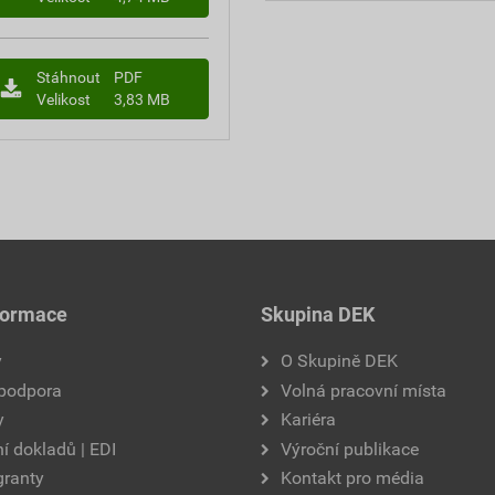
Stáhnout
PDF
Velikost
3,83 MB
formace
Skupina DEK
y
O Skupině DEK
 podpora
Volná pracovní místa
y
Kariéra
í dokladů | EDI
Výroční publikace
granty
Kontakt pro média