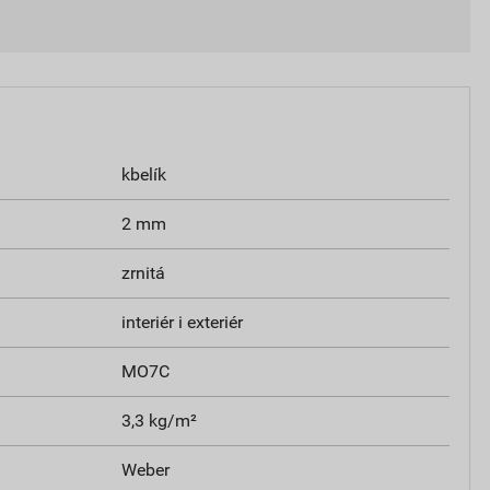
kbelík
2 mm
zrnitá
interiér i exteriér
MO7C
3,3 kg/m²
Weber