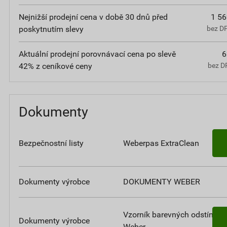
Nejnižší prodejní cena v době 30 dnů před
1 56
poskytnutím slevy
bez D
Aktuální prodejní porovnávací cena po slevě
6
42% z ceníkové ceny
bez D
Dokumenty
Bezpečnostní listy
Weberpas ExtraClean
Dokumenty výrobce
DOKUMENTY WEBER
Vzorník barevných odstínů
Dokumenty výrobce
Weber