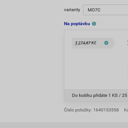
varianty
Na poptávku
3 274,87 Kč
Do košíku přidáte
1 KS / 25
Číslo položky:
1640153558
K