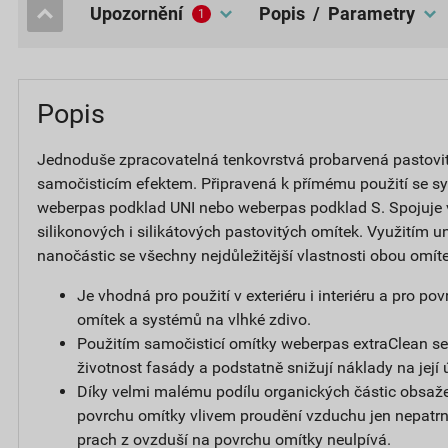
upozornění
popis / Parametry
1
Popis
Jednoduše zpracovatelná tenkovrstvá probarvená pastovi
samočisticím efektem. Připravená k přímému použití se s
weberpas podklad UNI nebo weberpas podklad S. Spojuje
silikonových i silikátových pastovitých omítek. Využitím un
nanočástic se všechny nejdůležitější vlastnosti obou omít
Je vhodná pro použití v exteriéru i interiéru a pro p
omítek a systémů na vlhké zdivo.
Použitím samočisticí omítky weberpas extraClean se
životnost fasády a podstatně snižují náklady na její 
Díky velmi malému podílu organických částic obsaže
povrchu omítky vlivem proudění vzduchu jen nepatrný
prach z ovzduší na povrchu omítky neulpívá.