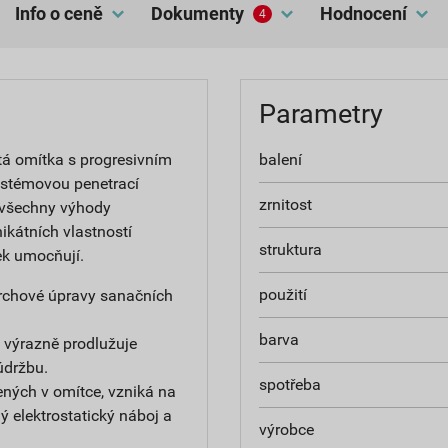
Info o ceně
dokumenty
hodnocení
4
Parametry
tá omítka s progresivním
balení
ystémovou penetrací
zrnitost
 všechny výhody
ikátních vlastností
struktura
ek umocňují.
použití
ovrchové úpravy sanačních
barva
 výrazně prodlužuje
údržbu.
spotřeba
ných v omítce, vzniká na
 elektrostatický náboj a
výrobce