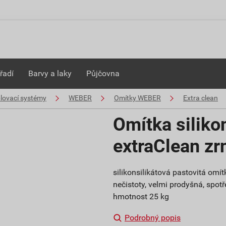
řadí
Barvy a laky
Půjčovna
plovací systémy
WEBER
Omítky WEBER
Extra clean
Omítka siliko
extraClean z
silikonsilikátová pastovitá om
nečistoty, velmi prodyšná, spotře
hmotnost 25 kg
Podrobný popis