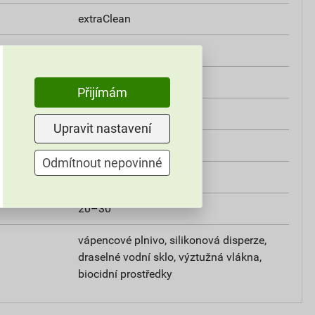
extraClean
třída A2
i
0,8 W/mK
Přijímám
od +5°C do +25°C
Upravit nastavení
25 kg
Odmítnout nepovinné
omítky
20–30
vápencové plnivo, silikonová disperze,
draselné vodní sklo, výztužná vlákna,
biocidní prostředky