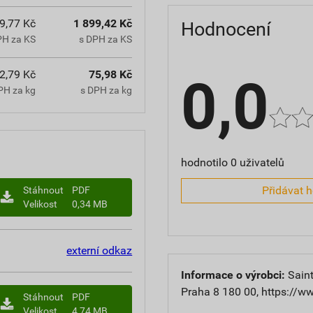
9,77 Kč
1 899,42 Kč
Hodnocení
PH za KS
s DPH za KS
2,79 Kč
75,98 Kč
0,0
PH za kg
s DPH za kg
hodnotilo 0 uživatelů
Přidávat 
Stáhnout
PDF
Velikost
0,34 MB
externí odkaz
Informace o výrobci:
Saint
Praha 8 180 00, https://w
Stáhnout
PDF
Velikost
4,74 MB