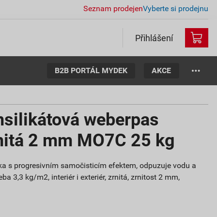
Seznam prodejen
Vyberte si prodejnu
Přihlášení
B2B PORTÁL MYDEK
AKCE
nsilikátová weberpas
rnitá 2 mm MO7C 25 kg
ítka s progresivním samočisticím efektem, odpuzuje vodu a
ba 3,3 kg/m2, interiér i exteriér, zrnitá, zrnitost 2 mm,