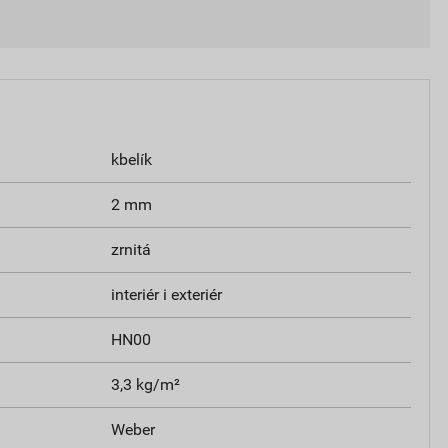
kbelík
2 mm
zrnitá
interiér i exteriér
HN00
3,3 kg/m²
Weber