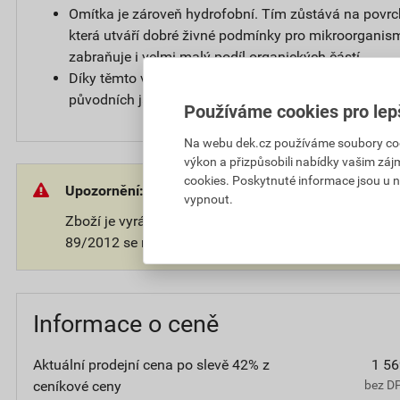
Omítka je zároveň hydrofobní. Tím zůstává na povr
která utváří dobré živné podmínky pro mikroorganis
zabraňuje i velmi malý podíl organických částí.
Díky těmto vlastnostem zůstává povrch omítky čistý a
původních jasných barvách.
Používáme cookies pro lep
Na webu dek.cz používáme soubory cooki
výkon a přizpůsobili nabídky vašim záj
cookies. Poskytnuté informace jsou u n
Upozornění:
vypnout.
Zboží je vyráběno na přání zákazníka. V souladu s 
89/2012 se na takové zboží nevztahuje 14-ti denní o
Informace o ceně
Aktuální prodejní cena po slevě 42% z
1 56
ceníkové ceny
bez D