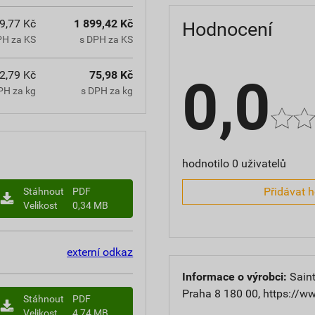
9,77 Kč
1 899,42 Kč
Hodnocení
PH za KS
s DPH za KS
2,79 Kč
75,98 Kč
0,0
PH za kg
s DPH za kg
hodnotilo 0 uživatelů
Přidávat 
Stáhnout
PDF
Velikost
0,34 MB
externí odkaz
Informace o výrobci:
Saint
Praha 8 180 00, https://w
Stáhnout
PDF
Velikost
4,74 MB