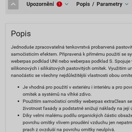
upozornění
popis / Parametry
1
Popis
Jednoduše zpracovatelná tenkovrstvá probarvená pastovi
samočisticím efektem. Připravená k přímému použití se s
weberpas podklad UNI nebo weberpas podklad S. Spojuje
silikonových i silikátových pastovitých omítek. Využitím un
nanočástic se všechny nejdůležitější vlastnosti obou omít
Je vhodná pro použití v exteriéru i interiéru a pro p
omítek a systémů na vlhké zdivo.
Použitím samočisticí omítky weberpas extraClean se
životnost fasády a podstatně snižují náklady na její 
Díky velmi malému podílu organických částic obsaže
povrchu omítky vlivem proudění vzduchu jen nepatrný
prach z ovzduší na povrchu omítky neulpívá.