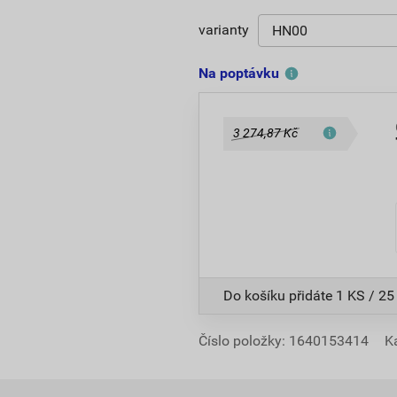
varianty
Na poptávku
3 274,87 Kč
Do košíku přidáte
1 KS / 25
Číslo položky:
1640153414
K