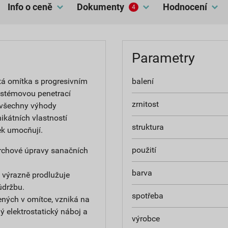
Info o ceně
dokumenty
hodnocení
4
Parametry
tá omítka s progresivním
balení
ystémovou penetrací
zrnitost
 všechny výhody
ikátních vlastností
struktura
ek umocňují.
použití
ovrchové úpravy sanačních
barva
 výrazně prodlužuje
údržbu.
spotřeba
ných v omítce, vzniká na
 elektrostatický náboj a
výrobce