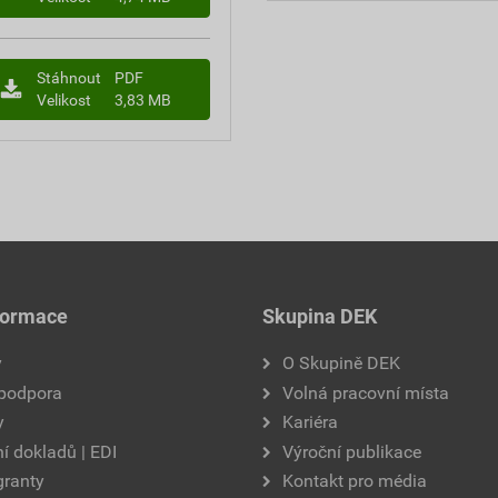
Stáhnout
PDF
Velikost
3,83 MB
formace
Skupina DEK
y
O Skupině DEK
 podpora
Volná pracovní místa
y
Kariéra
í dokladů | EDI
Výroční publikace
granty
Kontakt pro média