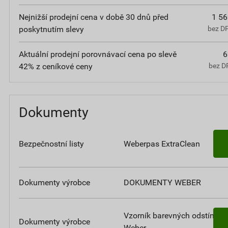
Nejnižší prodejní cena v době 30 dnů před
1 56
poskytnutím slevy
bez D
Aktuální prodejní porovnávací cena po slevě
6
42% z ceníkové ceny
bez D
Dokumenty
Bezpečnostní listy
Weberpas ExtraClean
Dokumenty výrobce
DOKUMENTY WEBER
Vzorník barevných odstínů
Dokumenty výrobce
Weber