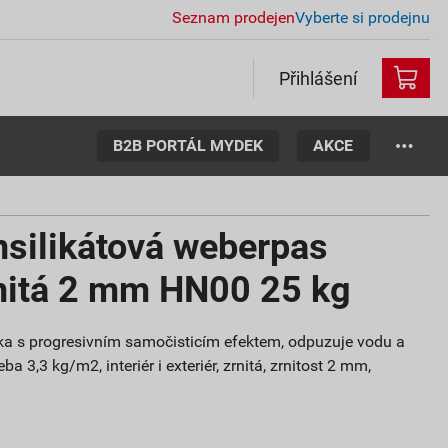
Seznam prodejen
Vyberte si prodejnu
Přihlášení
B2B PORTÁL MYDEK
AKCE
nsilikátová weberpas
rnitá 2 mm HN00 25 kg
ítka s progresivním samočisticím efektem, odpuzuje vodu a
ba 3,3 kg/m2, interiér i exteriér, zrnitá, zrnitost 2 mm,