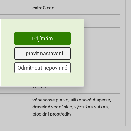
extraClean
třída A2
i
0,8 W/mK
Přijímám
od +5°C do +25°C
Upravit nastavení
25 kg
Odmítnout nepovinné
omítky
20–30
vápencové plnivo, silikonová disperze,
draselné vodní sklo, výztužná vlákna,
biocidní prostředky