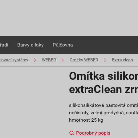
řadí
Barvy a laky
Půjčovna
plovací systémy
WEBER
Omítky WEBER
Extra clean
Omítka siliko
extraClean z
silikonsilikátová pastovitá om
nečistoty, velmi prodyšná, spotře
hmotnost 25 kg
Podrobný popis