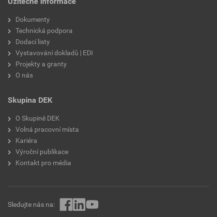
Užitečné informace
výztužná vlákna, biocidní
prostředky
Dokumenty
Technická podpora
Dodací listy
Vystavování dokladů | EDI
Projekty a granty
O nás
Skupina DEK
O Skupině DEK
Volná pracovní místa
Kariéra
Výroční publikace
Kontakt pro média
Sledujte nás na: