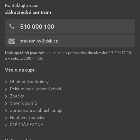
0x
Dokumenty výrobce
Kontaktujte naše
výrobce
Weber
0x
Zákaznické centrum
0x
Vzorník barevných odstínů Weber
typ
extraClean
510 000 100
Přidávat hodnocení může pouze přihlášený uživatel.
Stáhnout
PDF
reakce na oheň
Velikost
4,74 MB
třída A2
stavebniny@dek.cz
součinitel tepelné vodivosti
0,8 W/mK
Naši operátoři jsou vám k dispozici v pracovních dnech v době 7:00–17:00
Environmentální prohlášení výrobku
a v sobotu 7:00–11:30.
EPD SG Weber Omítky
teplota zpracování
od +5°C do +25°C
Vše o nákupu
Stáhnout
PDF
Velikost
3,83 MB
hmotnost
25 kg
Obchodní podmínky
Reklamace a vrácení zboží
typ výrobku
omítky
Značky
Slovník pojmů
faktor difuzního odporu
20–30
Zpracování osobních údajů
Nastavení cookies
materiálová báze
vápencové plnivo,
ŠTĚDRÁ SEZÓNA
silikonová disperze,
draselné vodní sklo,