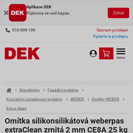
Aplikace DEK
Získat
Půjčovna ve vaší kapse.
510 000 100
Seznam prodejen
Vyberte si prodejnu
MENU
Stavebniny
Fasádní systémy
Kontaktní zateplovací systémy
WEBER
Omítky WEBER
Extra clean
Omítka silikonsilikátová weberpas
extraClean zrnitá 2 mm CE8A 25 kg