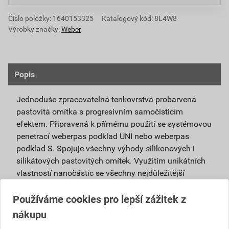
Číslo položky:
1640153325
Katalogový kód: 8L4W8
Výrobky značky:
Weber
Popis
Jednoduše zpracovatelná tenkovrstvá probarvená
pastovitá omítka s progresivním samočisticím
efektem. Připravená k přímému použití se systémovou
penetrací weberpas podklad UNI nebo weberpas
podklad S. Spojuje všechny výhody silikonových i
silikátových pastovitých omítek. Využitím unikátních
vlastností nanočástic se všechny nejdůležitější
vlastnosti obou omítek umocňují.
Používáme cookies pro lepší zážitek z
Je vhodná pro použití v exteriéru i interiéru a pro
nákupu
povrchové úpravy sanačních omítek a systémů