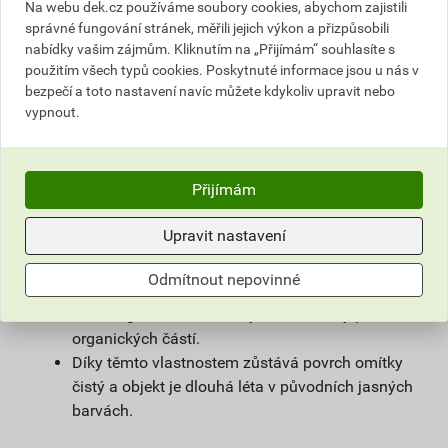
na vlhké zdivo.
Na webu dek.cz používáme soubory cookies, abychom zajistili
Použitím samočisticí omítky weberpas
správné fungování stránek, měřili jejich výkon a přizpůsobili
nabídky vašim zájmům. Kliknutím na „Přijímám“ souhlasíte s
extraClean se výrazně prodlužuje životnost
použitím všech typů cookies. Poskytnuté informace jsou u nás v
fasády a podstatně snižují náklady na její
bezpečí a toto nastavení navíc můžete kdykoliv upravit nebo
údržbu.
vypnout.
Díky velmi malému podílu organických částic
obsažených v omítce, vzniká na povrchu omítky
vlivem proudění vzduchu jen nepatrný
Přijímám
elektrostatický náboj a prach z ovzduší na
povrchu omítky neulpívá.
Upravit nastavení
Omítka je zároveň hydrofobní. Tím zůstává na
povrchu fasády minimum vody, která utváří
Odmítnout nepovinné
dobré živné podmínky pro mikroorganismy, růstu
mikroorganismů zabraňuje i velmi malý podíl
organických částí.
Díky těmto vlastnostem zůstává povrch omítky
čistý a objekt je dlouhá léta v původních jasných
barvách.