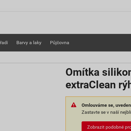
řadí
Barvy a laky
Půjčovna
Omítka siliko
extraClean r
Omlouváme se, uvedené
Zastavte se v naší nejb
Zobrazit podobné pr