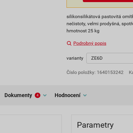
silikonsilikátová pastovitá om
nečistoty, velmi prodyšná, spotře
hmotnost 25 kg
Podrobný popis
varianty
Číslo položky:
1640153242
K
dokumenty
hodnocení
4
Parametry