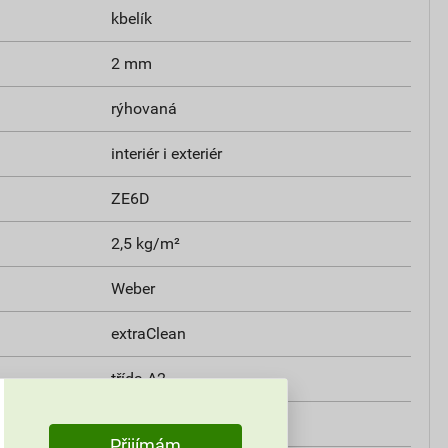
kbelík
2 mm
rýhovaná
interiér i exteriér
ZE6D
2,5 kg/m²
Weber
extraClean
třída A2
i
0,8 W/mK
Přijímám