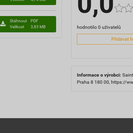
0,0
Stáhnout
PDF
hodnotilo 0 uživatelů
Velikost
3,83 MB
Přidávat 
Informace o výrobci:
Saint
Praha 8 180 00, https://w