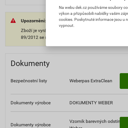
Na webu dek.cz používáme soubory cooki
výkon a přizpůsobili nabídky vašim záj
cookies. Poskytnuté informace jsou u n
Upozornění:
vypnout.
Zboží je vyráběno na přání zákazníka. V souladu s 
89/2012 se na takové zboží nevztahuje 14-ti denní o
Dokumenty
Bezpečnostní listy
Weberpas ExtraClean
Dokumenty výrobce
DOKUMENTY WEBER
Vzorník barevných odstínů
Dokumenty výrobce