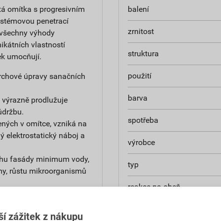
tá omítka s progresivním
balení
ystémovou penetrací
zrnitost
 všechny výhody
ikátních vlastností
struktura
ek umocňují.
použití
ovrchové úpravy sanačních
barva
 výrazně prodlužuje
údržbu.
spotřeba
ných v omítce, vzniká na
 elektrostatický náboj a
výrobce
chu fasády minimum vody,
typ
my, růstu mikroorganismů
reakce na oheň
 objekt je dlouhá léta v
součinitel tepelné vodivost
ší zážitek z nákupu