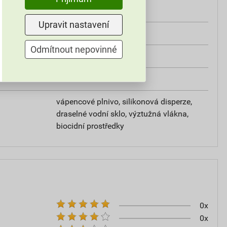
od +5°C do +25°C
Upravit nastavení
25 kg
Odmítnout nepovinné
omítky
20–30
vápencové plnivo, silikonová disperze,
draselné vodní sklo, výztužná vlákna,
biocidní prostředky
0x
0x