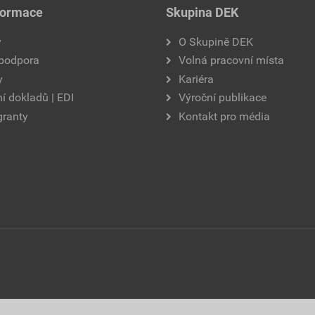
formace
Skupina DEK
y
O Skupině DEK
 podpora
Volná pracovní místa
y
Kariéra
í dokladů | EDI
Výroční publikace
granty
Kontakt pro média