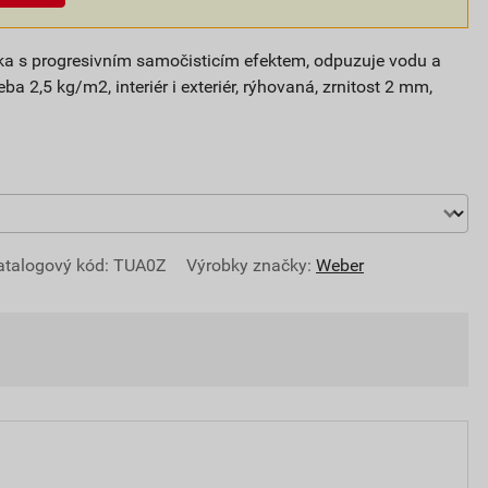
ítka s progresivním samočisticím efektem, odpuzuje vodu a
ba 2,5 kg/m2, interiér i exteriér, rýhovaná, zrnitost 2 mm,
atalogový kód: TUA0Z
Výrobky značky:
Weber