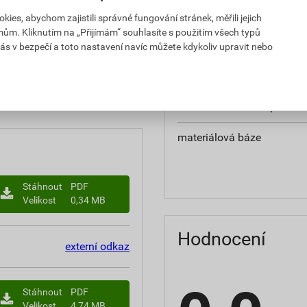
teplota zpracování
es, abychom zajistili správné fungování stránek, měřili jejich
mům. Kliknutím na „Přijímám“ souhlasíte s použitím všech typů
hmotnost
ás v bezpečí a toto nastavení navíc můžete kdykoliv upravit nebo
občanským zákoníkem č.
typ výrobku
chranná lhůta.
faktor difuzního odporu
materiálová báze
Stáhnout
PDF
Velikost
0,34 MB
Hodnocení
externí odkaz
Stáhnout
PDF
Velikost
4,74 MB