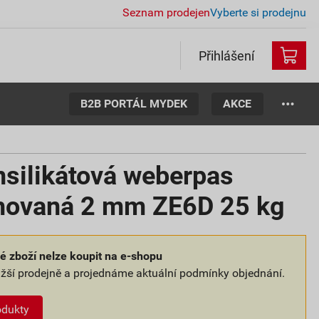
Seznam prodejen
Vyberte si prodejnu
Přihlášení
B2B PORTÁL MYDEK
AKCE
nsilikátová weberpas
ýhovaná 2 mm ZE6D 25 kg
 zboží nelze koupit na e-shopu
ližší prodejně a projednáme aktuální podmínky objednání.
odukty