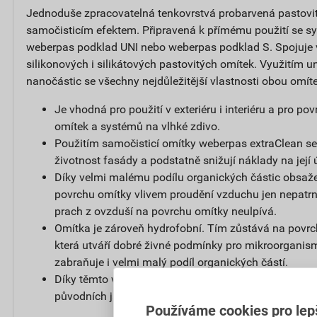
Jednoduše zpracovatelná tenkovrstvá probarvená pastovi
samočisticím efektem. Připravená k přímému použití se s
weberpas podklad UNI nebo weberpas podklad S. Spojuje
silikonových i silikátových pastovitých omítek. Využitím un
nanočástic se všechny nejdůležitější vlastnosti obou omít
Je vhodná pro použití v exteriéru i interiéru a pro p
omítek a systémů na vlhké zdivo.
Použitím samočisticí omítky weberpas extraClean se
životnost fasády a podstatně snižují náklady na její 
Díky velmi malému podílu organických částic obsaže
povrchu omítky vlivem proudění vzduchu jen nepatrný
prach z ovzduší na povrchu omítky neulpívá.
Omítka je zároveň hydrofobní. Tím zůstává na povr
která utváří dobré živné podmínky pro mikroorganis
zabraňuje i velmi malý podíl organických částí.
Díky těmto vlastnostem zůstává povrch omítky čistý a
původních jasných barvách.
Používáme cookies pro lep