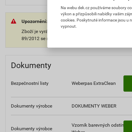
Na webu dek.cz používáme soubory cooki
výkon a přizpůsobili nabídky vašim záj
cookies. Poskytnuté informace jsou u n
Upozornění:
vypnout.
Zboží je vyráběno na přání zákazníka. V souladu s 
89/2012 se na takové zboží nevztahuje 14-ti denní o
Dokumenty
Bezpečnostní listy
Weberpas ExtraClean
Dokumenty výrobce
DOKUMENTY WEBER
Vzorník barevných odstínů
Dokumenty výrobce