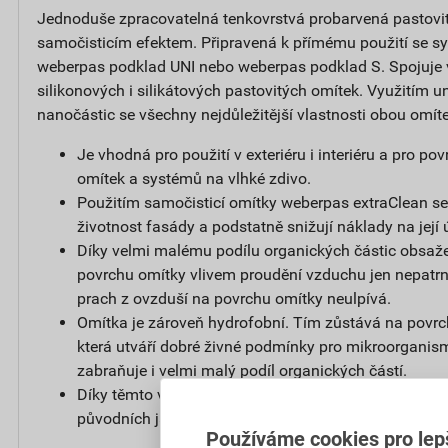
Jednoduše zpracovatelná tenkovrstvá probarvená pastovi
samočisticím efektem. Připravená k přímému použití se s
weberpas podklad UNI nebo weberpas podklad S. Spojuje
silikonových i silikátových pastovitých omítek. Využitím un
nanočástic se všechny nejdůležitější vlastnosti obou omít
Je vhodná pro použití v exteriéru i interiéru a pro p
omítek a systémů na vlhké zdivo.
Použitím samočisticí omítky weberpas extraClean se
životnost fasády a podstatně snižují náklady na její 
Díky velmi malému podílu organických částic obsaže
povrchu omítky vlivem proudění vzduchu jen nepatrný
prach z ovzduší na povrchu omítky neulpívá.
Omítka je zároveň hydrofobní. Tím zůstává na povr
která utváří dobré živné podmínky pro mikroorganis
zabraňuje i velmi malý podíl organických částí.
Díky těmto vlastnostem zůstává povrch omítky čistý a
původních jasných barvách.
Používáme cookies pro lep