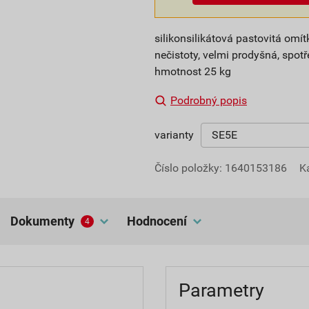
silikonsilikátová pastovitá om
nečistoty, velmi prodyšná, spotře
hmotnost 25 kg
Podrobný popis
varianty
Číslo položky:
1640153186
K
dokumenty
hodnocení
4
Parametry