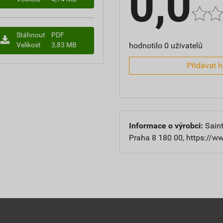
0,0
Stáhnout
PDF
hodnotilo 0 uživatelů
Velikost
3,83 MB
Přidávat 
Informace o výrobci:
Saint
Praha 8 180 00, https://w