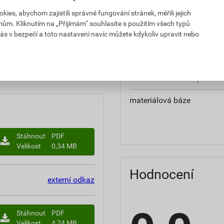
teplota zpracování
es, abychom zajistili správné fungování stránek, měřili jejich
mům. Kliknutím na „Přijímám“ souhlasíte s použitím všech typů
hmotnost
ás v bezpečí a toto nastavení navíc můžete kdykoliv upravit nebo
občanským zákoníkem č.
typ výrobku
chranná lhůta.
faktor difuzního odporu
materiálová báze
Stáhnout
PDF
Velikost
0,34 MB
Hodnocení
externí odkaz
Stáhnout
PDF
Velikost
4,74 MB