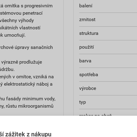
tá omítka s progresivním
balení
ystémovou penetrací
zrnitost
 všechny výhody
ikátních vlastností
struktura
ek umocňují.
použití
ovrchové úpravy sanačních
barva
 výrazně prodlužuje
údržbu.
spotřeba
ných v omítce, vzniká na
 elektrostatický náboj a
výrobce
chu fasády minimum vody,
typ
my, růstu mikroorganismů
reakce na oheň
 objekt je dlouhá léta v
součinitel tepelné vodivost
ší zážitek z nákupu