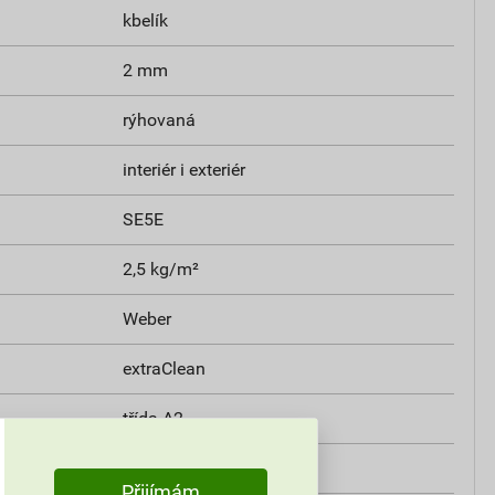
kbelík
2 mm
rýhovaná
interiér i exteriér
SE5E
2,5 kg/m²
Weber
extraClean
třída A2
i
0,8 W/mK
Přijímám