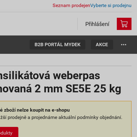
Seznam prodejen
Vyberte si prodejnu
Přihlášení
B2B PORTÁL MYDEK
AKCE
nsilikátová weberpas
ýhovaná 2 mm SE5E 25 kg
 zboží nelze koupit na e-shopu
ližší prodejně a projednáme aktuální podmínky objednání.
odukty