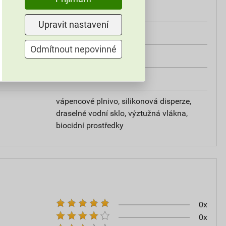
od +5°C do +25°C
Upravit nastavení
25 kg
Odmítnout nepovinné
omítky
20–30
vápencové plnivo, silikonová disperze,
draselné vodní sklo, výztužná vlákna,
biocidní prostředky
0x
0x