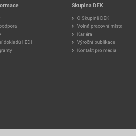
formace
Skupina DEK
y
O Skupině DEK
 podpora
Volná pracovní místa
y
Kariéra
í dokladů | EDI
Výroční publikace
granty
Kontakt pro média