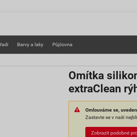
řadí
Barvy a laky
Půjčovna
Omítka siliko
extraClean r
Omlouváme se, uvedené
Zastavte se v naší nejb
Zobrazit podobné pr