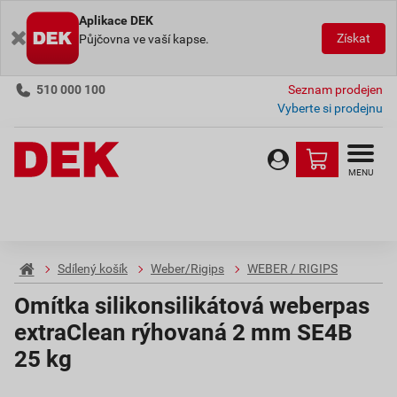
Aplikace DEK
Získat
Půjčovna ve vaší kapse.
510 000 100
Seznam prodejen
Vyberte si prodejnu
MENU
Sdílený košík
Weber/Rigips
WEBER / RIGIPS
Omítka silikonsilikátová weberpas
extraClean rýhovaná 2 mm SE4B
25 kg