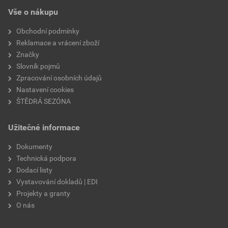
EPD SG Weber Omítky
teplota zpracování
od +5°C do +25°C
Vše o nákupu
Stáhnout
PDF
Velikost
3,83 MB
hmotnost
25 kg
Obchodní podmínky
Reklamace a vrácení zboží
typ výrobku
omítky
Značky
Slovník pojmů
faktor difuzního odporu
20–30
Zpracování osobních údajů
Nastavení cookies
materiálová báze
vápencové plnivo,
ŠTĚDRÁ SEZÓNA
silikonová disperze,
draselné vodní sklo,
Užitečné informace
výztužná vlákna, biocidní
prostředky
Dokumenty
Technická podpora
Dodací listy
Vystavování dokladů | EDI
Projekty a granty
O nás