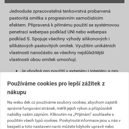
Jednoduše zpracovatelná tenkovrstvá probarvená
pastovitá omítka s progresivním samočisticím
efektem. Připravená k přímému použití se systémovou
penetrací weberpas podklad UNI nebo weberpas
podklad S. Spojuje všechny výhody silikonových i
silikátových pastovitých omítek. Využitím unikátních
vlastností nanočástic se všechny nejdůležitější
vlastnosti obou omítek umocňují.
Je vhodná pro použití v exteriéru i interiéru a pro
povrchové úpravy sanačních omítek a systémů
Používáme cookies pro lepší zážitek z
na vlhké zdivo.
nákupu
Použitím samočisticí omítky weberpas
extraClean se výrazně prodlužuje životnost
Na webu dek.cz používáme soubory cookies, abychom zajistili
fasády a podstatně snižují náklady na její
správné fungování stránek, měřili jejich výkon a přizpůsobili
údržbu.
nabídky vašim zájmům. Kliknutím na „Přijímám“ souhlasíte s
Díky velmi malému podílu organických částic
použitím všech typů cookies. Poskytnuté informace jsou u nás v
obsažených v omítce, vzniká na povrchu omítky
bezpečí a toto nastavení navíc můžete kdykoliv upravit nebo