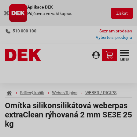
Aplikace DEK
Získat
Půjčovna ve vaší kapse.
510 000 100
Seznam prodejen
Vyberte si prodejnu
MENU
Sdílený košík
Weber/Rigips
WEBER / RIGIPS
Omítka silikonsilikátová weberpas
extraClean rýhovaná 2 mm SE3E 25
kg