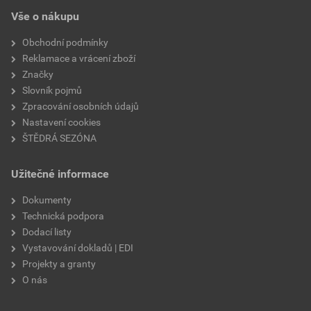
EPD SG Weber Omítky
teplota zpracování
od +5°C do +25°C
Vše o nákupu
Stáhnout
PDF
Velikost
3,83 MB
hmotnost
25 kg
Obchodní podmínky
Reklamace a vrácení zboží
typ výrobku
omítky
Značky
Slovník pojmů
faktor difuzního odporu
20–30
Zpracování osobních údajů
Nastavení cookies
materiálová báze
vápencové plnivo,
ŠTĚDRÁ SEZÓNA
silikonová disperze,
draselné vodní sklo,
Užitečné informace
výztužná vlákna, biocidní
prostředky
Dokumenty
Technická podpora
Dodací listy
Vystavování dokladů | EDI
Projekty a granty
O nás