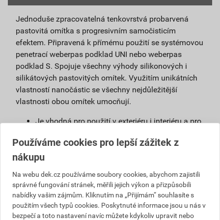
Jednoduše zpracovatelná tenkovrstvá probarvená
pastovitá omítka s progresivním samočisticím
efektem. Připravená k přímému použití se systémovou
penetrací weberpas podklad UNI nebo weberpas
podklad S. Spojuje všechny výhody silikonových i
silikátových pastovitých omítek. Využitím unikátních
vlastností nanočástic se všechny nejdůležitější
vlastnosti obou omítek umocňují.
Je vhodná pro použití v exteriéru i interiéru a pro
povrchové úpravy sanačních omítek a systémů
Používáme cookies pro lepší zážitek z
na vlhké zdivo.
nákupu
Použitím samočisticí omítky weberpas
extraClean se výrazně prodlužuje životnost
Na webu dek.cz používáme soubory cookies, abychom zajistili
fasády a podstatně snižují náklady na její
správné fungování stránek, měřili jejich výkon a přizpůsobili
údržbu.
nabídky vašim zájmům. Kliknutím na „Přijímám“ souhlasíte s
Díky velmi malému podílu organických částic
použitím všech typů cookies. Poskytnuté informace jsou u nás v
obsažených v omítce, vzniká na povrchu omítky
bezpečí a toto nastavení navíc můžete kdykoliv upravit nebo