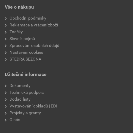
EPD SG Weber Omítky
teplota zpracování
od +5°C do +25°C
Vše o nákupu
Stáhnout
PDF
Velikost
3,83 MB
hmotnost
25 kg
Obchodní podmínky
Reklamace a vrácení zboží
typ výrobku
omítky
Značky
Slovník pojmů
faktor difuzního odporu
20–30
Zpracování osobních údajů
Nastavení cookies
materiálová báze
vápencové plnivo,
ŠTĚDRÁ SEZÓNA
silikonová disperze,
draselné vodní sklo,
Užitečné informace
výztužná vlákna, biocidní
prostředky
Dokumenty
Technická podpora
Dodací listy
Vystavování dokladů | EDI
Projekty a granty
O nás