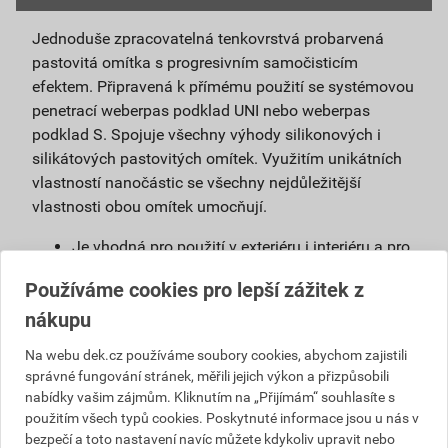
Jednoduše zpracovatelná tenkovrstvá probarvená
pastovitá omítka s progresivním samočisticím
efektem. Připravená k přímému použití se systémovou
penetrací weberpas podklad UNI nebo weberpas
podklad S. Spojuje všechny výhody silikonových i
silikátových pastovitých omítek. Využitím unikátních
vlastností nanočástic se všechny nejdůležitější
vlastnosti obou omítek umocňují.
Je vhodná pro použití v exteriéru i interiéru a pro
povrchové úpravy sanačních omítek a systémů
Používáme cookies pro lepší zážitek z
na vlhké zdivo.
nákupu
Použitím samočisticí omítky weberpas
extraClean se výrazně prodlužuje životnost
Na webu dek.cz používáme soubory cookies, abychom zajistili
fasády a podstatně snižují náklady na její
správné fungování stránek, měřili jejich výkon a přizpůsobili
údržbu.
nabídky vašim zájmům. Kliknutím na „Přijímám“ souhlasíte s
Díky velmi malému podílu organických částic
použitím všech typů cookies. Poskytnuté informace jsou u nás v
obsažených v omítce, vzniká na povrchu omítky
bezpečí a toto nastavení navíc můžete kdykoliv upravit nebo