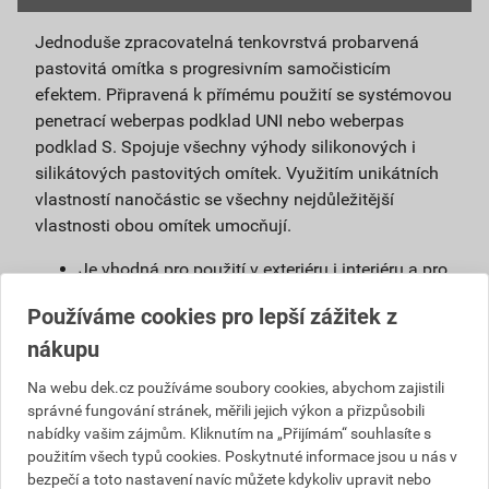
Jednoduše zpracovatelná tenkovrstvá probarvená
pastovitá omítka s progresivním samočisticím
efektem. Připravená k přímému použití se systémovou
penetrací weberpas podklad UNI nebo weberpas
podklad S. Spojuje všechny výhody silikonových i
silikátových pastovitých omítek. Využitím unikátních
vlastností nanočástic se všechny nejdůležitější
vlastnosti obou omítek umocňují.
Je vhodná pro použití v exteriéru i interiéru a pro
povrchové úpravy sanačních omítek a systémů
Používáme cookies pro lepší zážitek z
na vlhké zdivo.
nákupu
Použitím samočisticí omítky weberpas
extraClean se výrazně prodlužuje životnost
Na webu dek.cz používáme soubory cookies, abychom zajistili
fasády a podstatně snižují náklady na její
správné fungování stránek, měřili jejich výkon a přizpůsobili
údržbu.
nabídky vašim zájmům. Kliknutím na „Přijímám“ souhlasíte s
Díky velmi malému podílu organických částic
použitím všech typů cookies. Poskytnuté informace jsou u nás v
obsažených v omítce, vzniká na povrchu omítky
bezpečí a toto nastavení navíc můžete kdykoliv upravit nebo