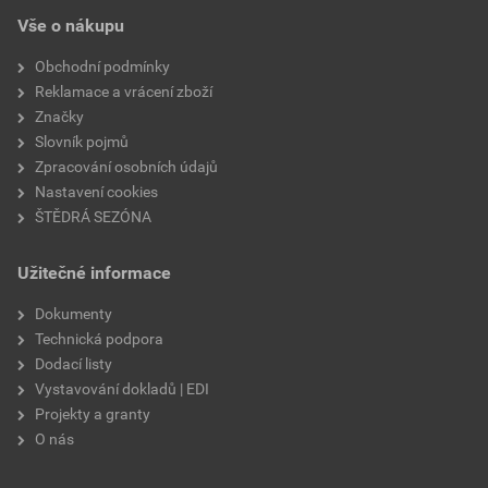
EPD SG Weber Omítky
teplota zpracování
od +5°C do +25°C
Vše o nákupu
Stáhnout
PDF
Velikost
3,83 MB
hmotnost
25 kg
Obchodní podmínky
Reklamace a vrácení zboží
typ výrobku
omítky
Značky
Slovník pojmů
faktor difuzního odporu
20–30
Zpracování osobních údajů
Nastavení cookies
materiálová báze
vápencové plnivo,
ŠTĚDRÁ SEZÓNA
silikonová disperze,
draselné vodní sklo,
Užitečné informace
výztužná vlákna, biocidní
prostředky
Dokumenty
Technická podpora
Dodací listy
Vystavování dokladů | EDI
Projekty a granty
O nás