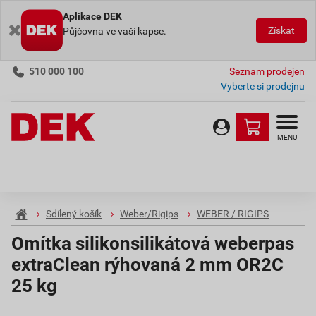
Aplikace DEK
Získat
Půjčovna ve vaší kapse.
510 000 100
Seznam prodejen
Vyberte si prodejnu
MENU
Sdílený košík
Weber/Rigips
WEBER / RIGIPS
Omítka silikonsilikátová weberpas
extraClean rýhovaná 2 mm OR2C
25 kg