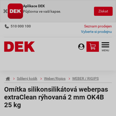
Aplikace DEK
Získat
Půjčovna ve vaší kapse.
510 000 100
Seznam prodejen
Vyberte si prodejnu
MENU
Sdílený košík
Weber/Rigips
WEBER / RIGIPS
Omítka silikonsilikátová weberpas
extraClean rýhovaná 2 mm OK4B
25 kg