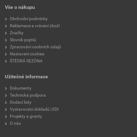
EPD SG Weber Omítky
teplota zpracování
od +5°C do +25°C
Vše o nákupu
Stáhnout
PDF
Velikost
3,83 MB
hmotnost
25 kg
Obchodní podmínky
Reklamace a vrácení zboží
typ výrobku
omítky
Značky
Slovník pojmů
faktor difuzního odporu
20–30
Zpracování osobních údajů
Nastavení cookies
materiálová báze
vápencové plnivo,
ŠTĚDRÁ SEZÓNA
silikonová disperze,
draselné vodní sklo,
Užitečné informace
výztužná vlákna, biocidní
prostředky
Dokumenty
Technická podpora
Dodací listy
Vystavování dokladů | EDI
Projekty a granty
O nás