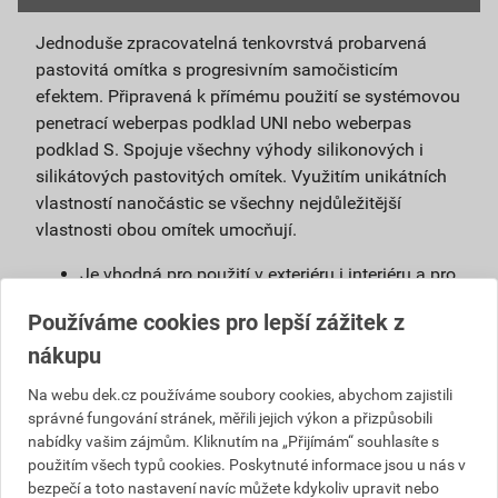
Jednoduše zpracovatelná tenkovrstvá probarvená
pastovitá omítka s progresivním samočisticím
efektem. Připravená k přímému použití se systémovou
penetrací weberpas podklad UNI nebo weberpas
podklad S. Spojuje všechny výhody silikonových i
silikátových pastovitých omítek. Využitím unikátních
vlastností nanočástic se všechny nejdůležitější
vlastnosti obou omítek umocňují.
Je vhodná pro použití v exteriéru i interiéru a pro
povrchové úpravy sanačních omítek a systémů
Používáme cookies pro lepší zážitek z
na vlhké zdivo.
nákupu
Použitím samočisticí omítky weberpas
extraClean se výrazně prodlužuje životnost
Na webu dek.cz používáme soubory cookies, abychom zajistili
fasády a podstatně snižují náklady na její
správné fungování stránek, měřili jejich výkon a přizpůsobili
údržbu.
nabídky vašim zájmům. Kliknutím na „Přijímám“ souhlasíte s
Díky velmi malému podílu organických částic
použitím všech typů cookies. Poskytnuté informace jsou u nás v
obsažených v omítce, vzniká na povrchu omítky
bezpečí a toto nastavení navíc můžete kdykoliv upravit nebo