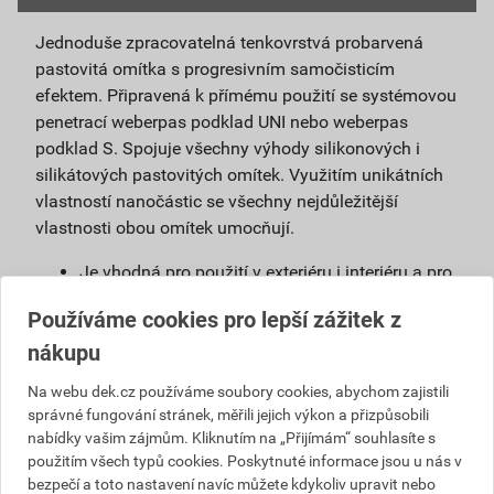
Jednoduše zpracovatelná tenkovrstvá probarvená
pastovitá omítka s progresivním samočisticím
efektem. Připravená k přímému použití se systémovou
penetrací weberpas podklad UNI nebo weberpas
podklad S. Spojuje všechny výhody silikonových i
silikátových pastovitých omítek. Využitím unikátních
vlastností nanočástic se všechny nejdůležitější
vlastnosti obou omítek umocňují.
Je vhodná pro použití v exteriéru i interiéru a pro
povrchové úpravy sanačních omítek a systémů
Používáme cookies pro lepší zážitek z
na vlhké zdivo.
nákupu
Použitím samočisticí omítky weberpas
extraClean se výrazně prodlužuje životnost
Na webu dek.cz používáme soubory cookies, abychom zajistili
fasády a podstatně snižují náklady na její
správné fungování stránek, měřili jejich výkon a přizpůsobili
údržbu.
nabídky vašim zájmům. Kliknutím na „Přijímám“ souhlasíte s
Díky velmi malému podílu organických částic
použitím všech typů cookies. Poskytnuté informace jsou u nás v
obsažených v omítce, vzniká na povrchu omítky
bezpečí a toto nastavení navíc můžete kdykoliv upravit nebo