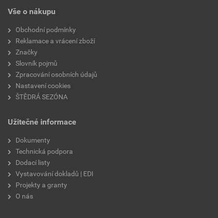
EPD SG Weber Omítky
teplota zpracování
od +5°C do +25°C
Vše o nákupu
Stáhnout
PDF
Velikost
3,83 MB
hmotnost
25 kg
Obchodní podmínky
Reklamace a vrácení zboží
typ výrobku
omítky
Značky
Slovník pojmů
faktor difuzního odporu
20–30
Zpracování osobních údajů
Nastavení cookies
materiálová báze
vápencové plnivo,
ŠTĚDRÁ SEZÓNA
silikonová disperze,
draselné vodní sklo,
Užitečné informace
výztužná vlákna, biocidní
prostředky
Dokumenty
Technická podpora
Dodací listy
Vystavování dokladů | EDI
Projekty a granty
O nás