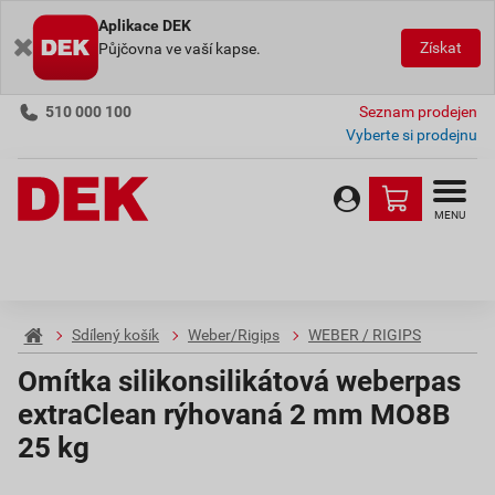
Aplikace DEK
Získat
Půjčovna ve vaší kapse.
510 000 100
Seznam prodejen
Vyberte si prodejnu
MENU
Sdílený košík
Weber/Rigips
WEBER / RIGIPS
Omítka silikonsilikátová weberpas
extraClean rýhovaná 2 mm MO8B
25 kg