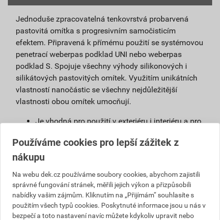
Jednoduše zpracovatelná tenkovrstvá probarvená
pastovitá omítka s progresivním samočisticím
efektem. Připravená k přímému použití se systémovou
penetrací weberpas podklad UNI nebo weberpas
podklad S. Spojuje všechny výhody silikonových i
silikátových pastovitých omítek. Využitím unikátních
vlastností nanočástic se všechny nejdůležitější
vlastnosti obou omítek umocňují.
Je vhodná pro použití v exteriéru i interiéru a pro
povrchové úpravy sanačních omítek a systémů
Používáme cookies pro lepší zážitek z
na vlhké zdivo.
nákupu
Použitím samočisticí omítky weberpas
extraClean se výrazně prodlužuje životnost
Na webu dek.cz používáme soubory cookies, abychom zajistili
fasády a podstatně snižují náklady na její
správné fungování stránek, měřili jejich výkon a přizpůsobili
údržbu.
nabídky vašim zájmům. Kliknutím na „Přijímám“ souhlasíte s
Díky velmi malému podílu organických částic
použitím všech typů cookies. Poskytnuté informace jsou u nás v
obsažených v omítce, vzniká na povrchu omítky
bezpečí a toto nastavení navíc můžete kdykoliv upravit nebo