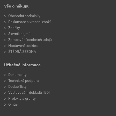
EPD SG Weber Omítky
teplota zpracování
od +5°C do +25°C
Vše o nákupu
Stáhnout
PDF
Velikost
3,83 MB
hmotnost
25 kg
Obchodní podmínky
Reklamace a vrácení zboží
typ výrobku
omítky
Značky
Slovník pojmů
faktor difuzního odporu
20–30
Zpracování osobních údajů
Nastavení cookies
materiálová báze
vápencové plnivo,
ŠTĚDRÁ SEZÓNA
silikonová disperze,
draselné vodní sklo,
Užitečné informace
výztužná vlákna, biocidní
prostředky
Dokumenty
Technická podpora
Dodací listy
Vystavování dokladů | EDI
Projekty a granty
O nás