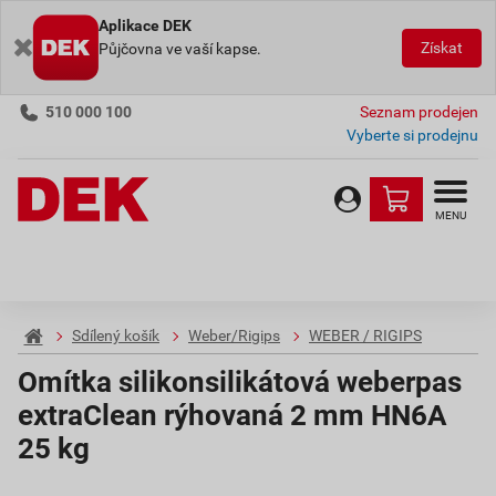
Aplikace DEK
Získat
Půjčovna ve vaší kapse.
510 000 100
Seznam prodejen
Vyberte si prodejnu
MENU
Sdílený košík
Weber/Rigips
WEBER / RIGIPS
Omítka silikonsilikátová weberpas
extraClean rýhovaná 2 mm HN6A
25 kg