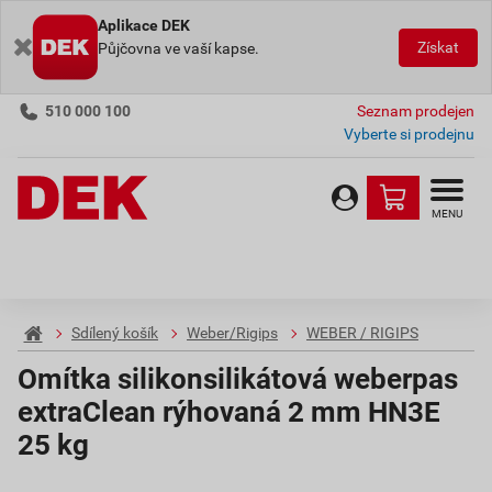
Aplikace DEK
Získat
Půjčovna ve vaší kapse.
510 000 100
Seznam prodejen
Vyberte si prodejnu
MENU
Sdílený košík
Weber/Rigips
WEBER / RIGIPS
Omítka silikonsilikátová weberpas
extraClean rýhovaná 2 mm HN3E
25 kg