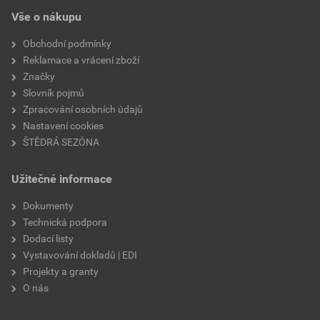
EPD SG Weber Omítky
teplota zpracování
od +5°C do +25°C
Vše o nákupu
Stáhnout
PDF
Velikost
3,83 MB
hmotnost
25 kg
Obchodní podmínky
Reklamace a vrácení zboží
typ výrobku
omítky
Značky
Slovník pojmů
faktor difuzního odporu
20–30
Zpracování osobních údajů
Nastavení cookies
materiálová báze
vápencové plnivo,
ŠTĚDRÁ SEZÓNA
silikonová disperze,
draselné vodní sklo,
Užitečné informace
výztužná vlákna, biocidní
prostředky
Dokumenty
Technická podpora
Dodací listy
Vystavování dokladů | EDI
Projekty a granty
O nás