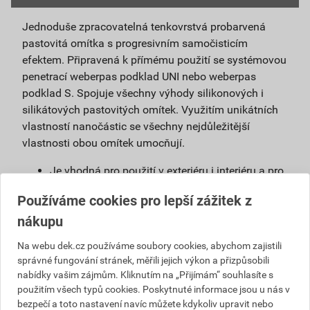
Jednoduše zpracovatelná tenkovrstvá probarvená
pastovitá omítka s progresivním samočisticím
efektem. Připravená k přímému použití se systémovou
penetrací weberpas podklad UNI nebo weberpas
podklad S. Spojuje všechny výhody silikonových i
silikátových pastovitých omítek. Využitím unikátních
vlastností nanočástic se všechny nejdůležitější
vlastnosti obou omítek umocňují.
Je vhodná pro použití v exteriéru i interiéru a pro
povrchové úpravy sanačních omítek a systémů
Používáme cookies pro lepší zážitek z
na vlhké zdivo.
nákupu
Použitím samočisticí omítky weberpas
extraClean se výrazně prodlužuje životnost
Na webu dek.cz používáme soubory cookies, abychom zajistili
fasády a podstatně snižují náklady na její
správné fungování stránek, měřili jejich výkon a přizpůsobili
údržbu.
nabídky vašim zájmům. Kliknutím na „Přijímám“ souhlasíte s
Díky velmi malému podílu organických částic
použitím všech typů cookies. Poskytnuté informace jsou u nás v
obsažených v omítce, vzniká na povrchu omítky
bezpečí a toto nastavení navíc můžete kdykoliv upravit nebo