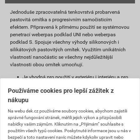
Jednoduše zpracovatelná tenkovrstvá probarvená
pastovitá omítka s progresivním samočisticím
efektem. Připravená k přímému použití se systémovou
penetrací weberpas podklad UNI nebo weberpas
podklad S. Spojuje všechny výhody silikonových i
silikátových pastovitých omítek. Využitím unikátních
vlastností nanočástic se všechny nejdůležitější
vlastnosti obou omítek umocňují.
Je vhodná pro použití v exteriéru i interiéru a pro
povrchové úpravy sanačních omítek a systémů
Používáme cookies pro lepší zážitek z
na vlhké zdivo.
nákupu
Použitím samočisticí omítky weberpas
extraClean se výrazně prodlužuje životnost
Na webu dek.cz používáme soubory cookies, abychom zajistili
fasády a podstatně snižují náklady na její
správné fungování stránek, měřili jejich výkon a přizpůsobili
údržbu.
nabídky vašim zájmům. Kliknutím na „Přijímám“ souhlasíte s
Díky velmi malému podílu organických částic
použitím všech typů cookies. Poskytnuté informace jsou u nás v
obsažených v omítce, vzniká na povrchu omítky
bezpečí a toto nastavení navíc můžete kdykoliv upravit nebo