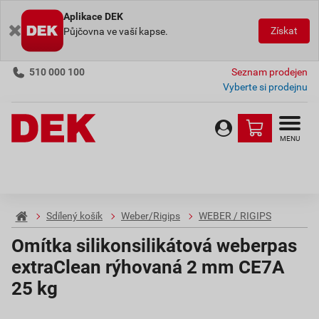
Aplikace DEK
Získat
Půjčovna ve vaší kapse.
510 000 100
Seznam prodejen
Vyberte si prodejnu
MENU
Sdílený košík
Weber/Rigips
WEBER / RIGIPS
Omítka silikonsilikátová weberpas
extraClean rýhovaná 2 mm CE7A
25 kg