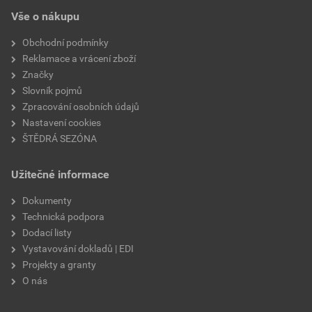
EPD SG Weber Omítky
teplota zpracování
od +5°C do +25°C
Vše o nákupu
Stáhnout
PDF
Velikost
3,83 MB
hmotnost
25 kg
Obchodní podmínky
Reklamace a vrácení zboží
typ výrobku
omítky
Značky
Slovník pojmů
faktor difuzního odporu
20–30
Zpracování osobních údajů
Nastavení cookies
materiálová báze
vápencové plnivo,
ŠTĚDRÁ SEZÓNA
silikonová disperze,
draselné vodní sklo,
Užitečné informace
výztužná vlákna, biocidní
prostředky
Dokumenty
Technická podpora
Dodací listy
Vystavování dokladů | EDI
Projekty a granty
O nás