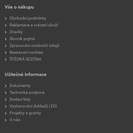
EPD SG Weber Omítky
teplota zpracování
od +5°C do +25°C
Vše o nákupu
Stáhnout
PDF
Velikost
3,83 MB
hmotnost
25 kg
Obchodní podmínky
Reklamace a vrácení zboží
typ výrobku
omítky
Značky
Slovník pojmů
faktor difuzního odporu
20–30
Zpracování osobních údajů
Nastavení cookies
materiálová báze
vápencové plnivo,
ŠTĚDRÁ SEZÓNA
silikonová disperze,
draselné vodní sklo,
Užitečné informace
výztužná vlákna, biocidní
prostředky
Dokumenty
Technická podpora
Dodací listy
Vystavování dokladů | EDI
Projekty a granty
O nás