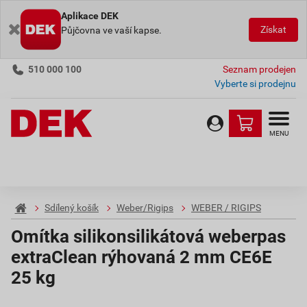
Aplikace DEK
Získat
Půjčovna ve vaší kapse.
510 000 100
Seznam prodejen
Vyberte si prodejnu
MENU
Sdílený košík
Weber/Rigips
WEBER / RIGIPS
Omítka silikonsilikátová weberpas
extraClean rýhovaná 2 mm CE6E
25 kg