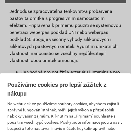
Jednoduše zpracovatelná tenkovrstvá probarvená
pastovitá omítka s progresivním samočisticím
efektem. Připravená k přímému použití se systémovou
penetrací weberpas podklad UNI nebo weberpas
podklad S. Spojuje všechny výhody silikonových i
silikátových pastovitých omítek. Využitím unikátních
vlastností nanočástic se všechny nejdůležitější
vlastnosti obou omítek umocňují.
Je vhodná pro použití v exteriéru i interiéru a pro
povrchové úpravy sanačních omítek a systémů
Používáme cookies pro lepší zážitek z
na vlhké zdivo.
nákupu
Použitím samočisticí omítky weberpas
extraClean se výrazně prodlužuje životnost
Na webu dek.cz používáme soubory cookies, abychom zajistili
fasády a podstatně snižují náklady na její
správné fungování stránek, měřili jejich výkon a přizpůsobili
údržbu.
nabídky vašim zájmům. Kliknutím na „Přijímám“ souhlasíte s
Díky velmi malému podílu organických částic
použitím všech typů cookies. Poskytnuté informace jsou u nás v
obsažených v omítce, vzniká na povrchu omítky
bezpečí a toto nastavení navíc můžete kdykoliv upravit nebo