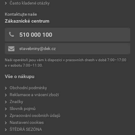
Často kladené otázky
bez DPH za kg
s DPH za kg
0x
spotřeba
2,5 kg/m²
0x
Dokumenty výrobce
Kontaktujte naše
výrobce
Weber
0x
Zákaznické centrum
0x
Vzorník barevných odstínů Weber
typ
extraClean
510 000 100
Přidávat hodnocení může pouze přihlášený uživatel.
Stáhnout
PDF
reakce na oheň
Velikost
4,74 MB
třída A2
stavebniny@dek.cz
součinitel tepelné vodivosti
0,8 W/mK
Naši operátoři jsou vám k dispozici v pracovních dnech v době 7:00–17:00
Environmentální prohlášení výrobku
a v sobotu 7:00–11:30.
EPD SG Weber Omítky
teplota zpracování
od +5°C do +25°C
Vše o nákupu
Stáhnout
PDF
Velikost
3,83 MB
hmotnost
25 kg
Obchodní podmínky
Reklamace a vrácení zboží
typ výrobku
omítky
Značky
Slovník pojmů
faktor difuzního odporu
20–30
Zpracování osobních údajů
Nastavení cookies
materiálová báze
vápencové plnivo,
ŠTĚDRÁ SEZÓNA
silikonová disperze,