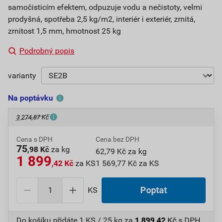
samočisticím efektem, odpuzuje vodu a nečistoty, velmi
prodyšná, spotřeba 2,5 kg/m2, interiér i exteriér, zrnitá,
zrnitost 1,5 mm, hmotnost 25 kg
Podrobný popis
varianty
Na poptávku
3 274,87 Kč
Cena s DPH
Cena bez DPH
75
,98 Kč
za kg
62,79 Kč za kg
1 899
,42 Kč
za KS
1 569,77 Kč za KS
KS
Poptat
Do košíku přidáte
1 KS / 25 kg
za
1 899,42
Kč
s DPH