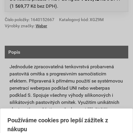
(
1 569,77
Kč
bez DPH).
Číslo položky:
1640152667
Katalogový kód: XGZ9M
Výrobky značky:
Weber
Popis
Jednoduše zpracovatelná tenkovrstvá probarvená
pastovitá omítka s progresivním samočisticím
efektem. Připravená k přímému použití se systémovou
penetrací weberpas podklad UNI nebo weberpas
podklad S. Spojuje všechny výhody silikonových i
silikátových pastovitých omítek. Využitím unikátních
vlastností nanočástic se všechny nejdůležitější
vlastnosti obou omítek umocňují.
Používáme cookies pro lepší zážitek z
nákupu
Je vhodná pro použití v exteriéru i interiéru a pro