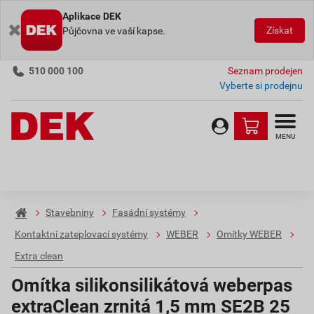
Aplikace DEK
Získat
Půjčovna ve vaší kapse.
510 000 100
Seznam prodejen
Vyberte si prodejnu
MENU
Stavebniny
Fasádní systémy
Kontaktní zateplovací systémy
WEBER
Omítky WEBER
Extra clean
Omítka silikonsilikátová weberpas
extraClean zrnitá 1,5 mm SE2B 25