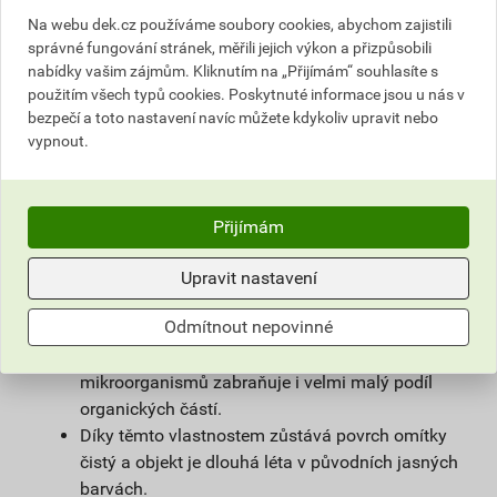
povrchové úpravy sanačních omítek a systémů
Na webu dek.cz používáme soubory cookies, abychom zajistili
na vlhké zdivo.
správné fungování stránek, měřili jejich výkon a přizpůsobili
Použitím samočisticí omítky weberpas
nabídky vašim zájmům. Kliknutím na „Přijímám“ souhlasíte s
extraClean se výrazně prodlužuje životnost
použitím všech typů cookies. Poskytnuté informace jsou u nás v
fasády a podstatně snižují náklady na její
bezpečí a toto nastavení navíc můžete kdykoliv upravit nebo
vypnout.
údržbu.
Díky velmi malému podílu organických částic
obsažených v omítce, vzniká na povrchu omítky
vlivem proudění vzduchu jen nepatrný
Přijímám
elektrostatický náboj a prach z ovzduší na
povrchu omítky neulpívá.
Upravit nastavení
Omítka je zároveň hydrofobní. Tím zůstává na
Odmítnout nepovinné
povrchu fasády minimum vody, která utváří
dobré živné podmínky pro mikroorganismy, růstu
mikroorganismů zabraňuje i velmi malý podíl
organických částí.
Díky těmto vlastnostem zůstává povrch omítky
čistý a objekt je dlouhá léta v původních jasných
barvách.