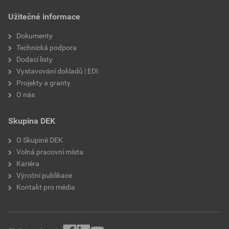
draselné vodní sklo,
Užitečné informace
výztužná vlákna, biocidní
prostředky
Dokumenty
Technická podpora
Dodací listy
Vystavování dokladů | EDI
Projekty a granty
O nás
Skupina DEK
O Skupině DEK
Volná pracovní místa
Kariéra
Výroční publikace
Kontakt pro média