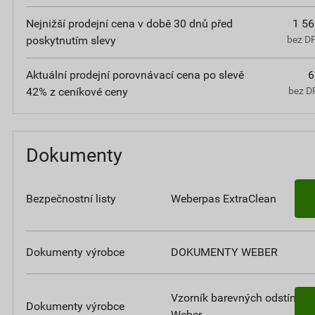
Nejnižší prodejní cena v době 30 dnů před
1 56
poskytnutím slevy
bez D
Aktuální prodejní porovnávací cena po slevě
6
42% z ceníkové ceny
bez D
Dokumenty
Bezpečnostní listy
Weberpas ExtraClean
Dokumenty výrobce
DOKUMENTY WEBER
Vzorník barevných odstínů
Dokumenty výrobce
Weber