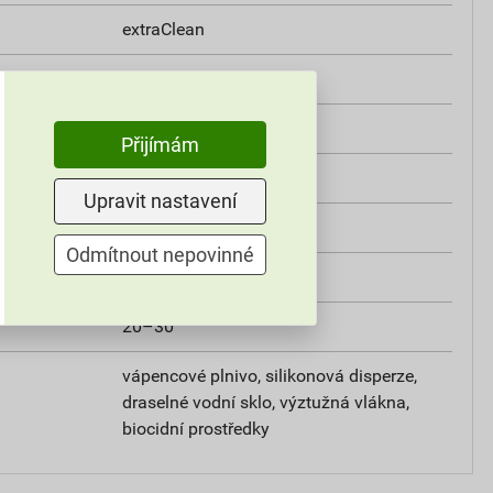
extraClean
třída A2
i
0,8 W/mK
Přijímám
od +5°C do +25°C
Upravit nastavení
25 kg
Odmítnout nepovinné
omítky
20–30
vápencové plnivo, silikonová disperze,
draselné vodní sklo, výztužná vlákna,
biocidní prostředky