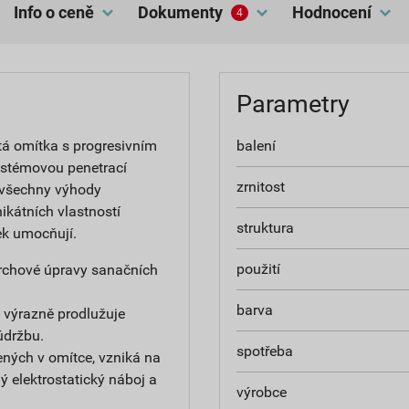
Info o ceně
dokumenty
hodnocení
4
Parametry
tá omítka s progresivním
balení
ystémovou penetrací
zrnitost
 všechny výhody
ikátních vlastností
struktura
ek umocňují.
použití
ovrchové úpravy sanačních
barva
 výrazně prodlužuje
údržbu.
spotřeba
ných v omítce, vzniká na
 elektrostatický náboj a
výrobce