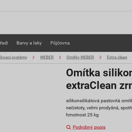
řadí
Barvy a laky
Půjčovna
plovací systémy
WEBER
Omítky WEBER
Extra clean
Omítka siliko
extraClean z
silikonsilikátová pastovitá om
nečistoty, velmi prodyšná, spotře
hmotnost 25 kg
Podrobný popis