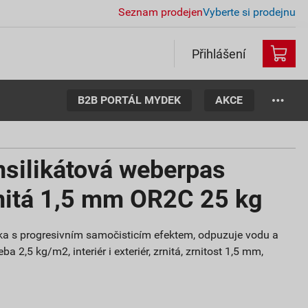
Seznam prodejen
Vyberte si prodejnu
Přihlášení
B2B PORTÁL MYDEK
AKCE
nsilikátová weberpas
rnitá 1,5 mm OR2C 25 kg
ítka s progresivním samočisticím efektem, odpuzuje vodu a
ba 2,5 kg/m2, interiér i exteriér, zrnitá, zrnitost 1,5 mm,