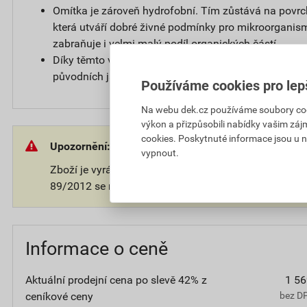
Omítka je zároveň hydrofobní. Tím zůstává na povr
která utváří dobré živné podmínky pro mikroorganis
zabraňuje i velmi malý podíl organických částí.
Díky těmto vlastnostem zůstává povrch omítky čistý a
původních jasných barvách.
Používáme cookies pro lep
Na webu dek.cz používáme soubory cooki
výkon a přizpůsobili nabídky vašim záj
cookies. Poskytnuté informace jsou u n
Upozornění:
vypnout.
Zboží je vyráběno na přání zákazníka. V souladu s 
89/2012 se na takové zboží nevztahuje 14-ti denní o
Informace o ceně
Aktuální prodejní cena po slevě 42% z
1 56
ceníkové ceny
bez D