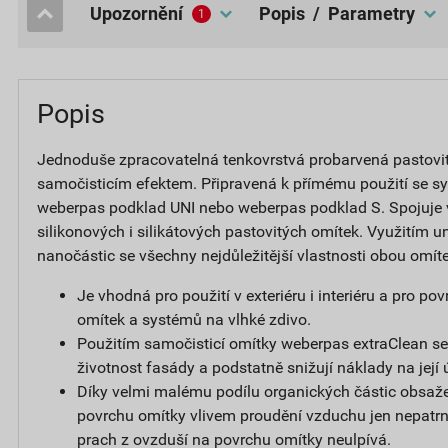
upozornění
popis / Parametry
1
Popis
Jednoduše zpracovatelná tenkovrstvá probarvená pastovi
samočisticím efektem. Připravená k přímému použití se s
weberpas podklad UNI nebo weberpas podklad S. Spojuje
silikonových i silikátových pastovitých omítek. Využitím un
nanočástic se všechny nejdůležitější vlastnosti obou omít
Je vhodná pro použití v exteriéru i interiéru a pro p
omítek a systémů na vlhké zdivo.
Použitím samočisticí omítky weberpas extraClean se
životnost fasády a podstatně snižují náklady na její 
Díky velmi malému podílu organických částic obsaže
povrchu omítky vlivem proudění vzduchu jen nepatrný
prach z ovzduší na povrchu omítky neulpívá.