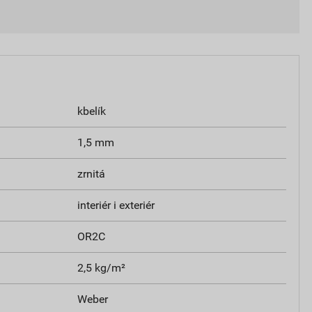
kbelík
1,5 mm
zrnitá
interiér i exteriér
OR2C
2,5 kg/m²
Weber