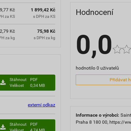
9,77 Kč
1 899,42 Kč
Hodnocení
PH za KS
s DPH za KS
2,79 Kč
75,98 Kč
0,0
PH za kg
s DPH za kg
hodnotilo 0 uživatelů
Přidávat 
Stáhnout
PDF
Velikost
0,34 MB
externí odkaz
Informace o výrobci:
Saint
Praha 8 180 00, https://w
Stáhnout
PDF
Velikost
4,74 MB