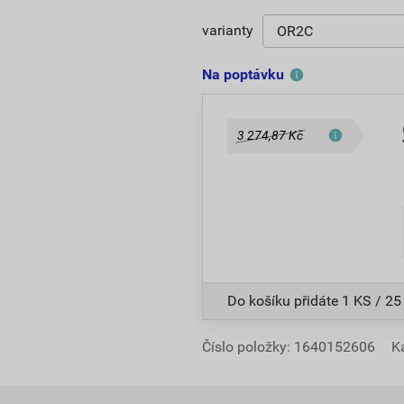
varianty
Na poptávku
3 274,87 Kč
Do košíku přidáte
1 KS / 25
Číslo položky:
1640152606
K