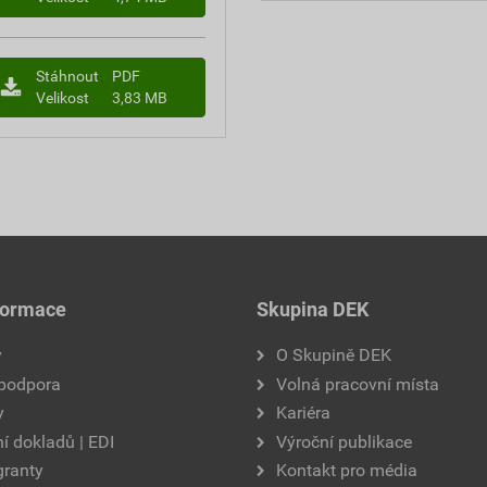
Stáhnout
PDF
Velikost
3,83 MB
formace
Skupina DEK
y
O Skupině DEK
 podpora
Volná pracovní místa
y
Kariéra
í dokladů | EDI
Výroční publikace
granty
Kontakt pro média