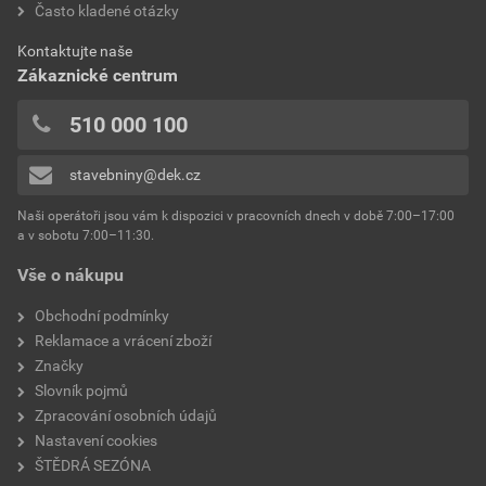
Často kladené otázky
bez DPH za kg
s DPH za kg
0x
spotřeba
2,5 kg/m²
0x
Dokumenty výrobce
Kontaktujte naše
výrobce
Weber
0x
Zákaznické centrum
0x
Vzorník barevných odstínů Weber
typ
extraClean
510 000 100
Přidávat hodnocení může pouze přihlášený uživatel.
Stáhnout
PDF
reakce na oheň
Velikost
4,74 MB
třída A2
stavebniny@dek.cz
součinitel tepelné vodivosti
0,8 W/mK
Naši operátoři jsou vám k dispozici v pracovních dnech v době 7:00–17:00
Environmentální prohlášení výrobku
a v sobotu 7:00–11:30.
EPD SG Weber Omítky
teplota zpracování
od +5°C do +25°C
Vše o nákupu
Stáhnout
PDF
Velikost
3,83 MB
hmotnost
25 kg
Obchodní podmínky
Reklamace a vrácení zboží
typ výrobku
omítky
Značky
Slovník pojmů
faktor difuzního odporu
20–30
Zpracování osobních údajů
Nastavení cookies
materiálová báze
vápencové plnivo,
ŠTĚDRÁ SEZÓNA
silikonová disperze,