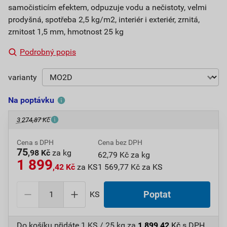
samočisticím efektem, odpuzuje vodu a nečistoty, velmi
prodyšná, spotřeba 2,5 kg/m2, interiér i exteriér, zrnitá,
zrnitost 1,5 mm, hmotnost 25 kg
Podrobný popis
varianty
Na poptávku
3 274,87 Kč
Cena s DPH
Cena bez DPH
75
,98 Kč
za kg
62,79 Kč za kg
1 899
,42 Kč
za KS
1 569,77 Kč za KS
KS
Poptat
Do košíku přidáte
1 KS / 25 kg
za
1 899,42
Kč
s DPH