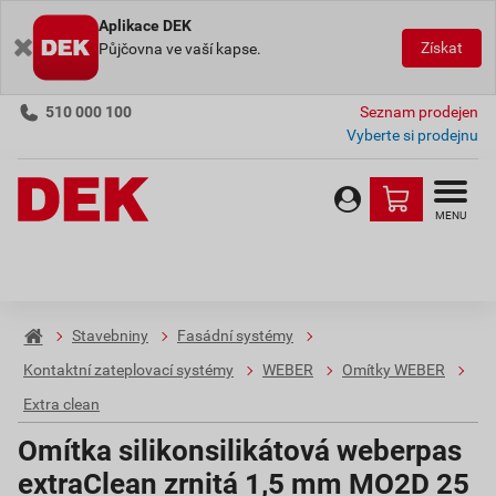
Aplikace DEK
Získat
Půjčovna ve vaší kapse.
510 000 100
Seznam prodejen
Vyberte si prodejnu
MENU
Stavebniny
Fasádní systémy
Kontaktní zateplovací systémy
WEBER
Omítky WEBER
Extra clean
Omítka silikonsilikátová weberpas
extraClean zrnitá 1,5 mm MO2D 25