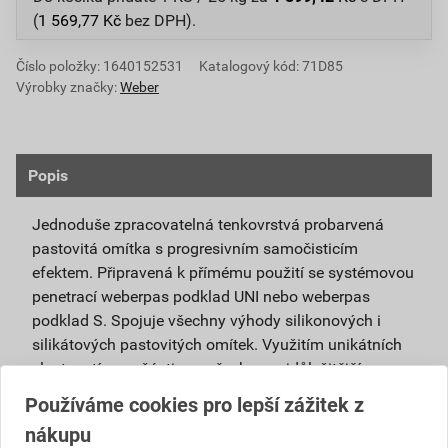
(
1 569,77
Kč
bez DPH).
Číslo položky:
1640152531
Katalogový kód: 71D85
Výrobky značky:
Weber
Popis
Jednoduše zpracovatelná tenkovrstvá probarvená
pastovitá omítka s progresivním samočisticím
efektem. Připravená k přímému použití se systémovou
penetrací weberpas podklad UNI nebo weberpas
podklad S. Spojuje všechny výhody silikonových i
silikátových pastovitých omítek. Využitím unikátních
vlastností nanočástic se všechny nejdůležitější
vlastnosti obou omítek umocňují.
Používáme cookies pro lepší zážitek z
nákupu
Je vhodná pro použití v exteriéru i interiéru a pro