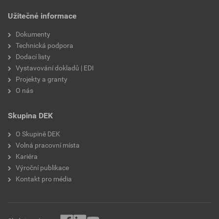
draselné vodní sklo,
Užitečné informace
výztužná vlákna, biocidní
prostředky
Dokumenty
Technická podpora
Dodací listy
Vystavování dokladů | EDI
Projekty a granty
O nás
Skupina DEK
O Skupině DEK
Volná pracovní místa
Kariéra
Výroční publikace
Kontakt pro média