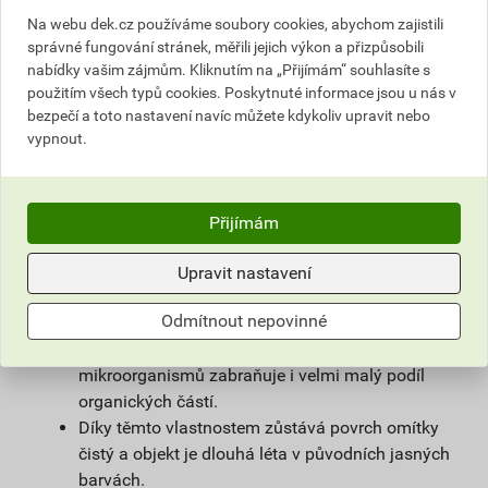
povrchové úpravy sanačních omítek a systémů
Na webu dek.cz používáme soubory cookies, abychom zajistili
na vlhké zdivo.
správné fungování stránek, měřili jejich výkon a přizpůsobili
Použitím samočisticí omítky weberpas
nabídky vašim zájmům. Kliknutím na „Přijímám“ souhlasíte s
extraClean se výrazně prodlužuje životnost
použitím všech typů cookies. Poskytnuté informace jsou u nás v
fasády a podstatně snižují náklady na její
bezpečí a toto nastavení navíc můžete kdykoliv upravit nebo
vypnout.
údržbu.
Díky velmi malému podílu organických částic
obsažených v omítce, vzniká na povrchu omítky
vlivem proudění vzduchu jen nepatrný
Přijímám
elektrostatický náboj a prach z ovzduší na
povrchu omítky neulpívá.
Upravit nastavení
Omítka je zároveň hydrofobní. Tím zůstává na
Odmítnout nepovinné
povrchu fasády minimum vody, která utváří
dobré živné podmínky pro mikroorganismy, růstu
mikroorganismů zabraňuje i velmi malý podíl
organických částí.
Díky těmto vlastnostem zůstává povrch omítky
čistý a objekt je dlouhá léta v původních jasných
barvách.