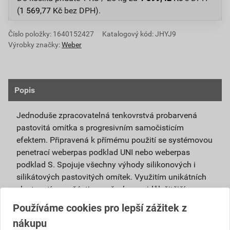
(
1 569,77
Kč
bez DPH).
Číslo položky:
1640152427
Katalogový kód: JHYJ9
Výrobky značky:
Weber
Popis
Jednoduše zpracovatelná tenkovrstvá probarvená
pastovitá omítka s progresivním samočisticím
efektem. Připravená k přímému použití se systémovou
penetrací weberpas podklad UNI nebo weberpas
podklad S. Spojuje všechny výhody silikonových i
silikátových pastovitých omítek. Využitím unikátních
vlastností nanočástic se všechny nejdůležitější
vlastnosti obou omítek umocňují.
Používáme cookies pro lepší zážitek z
nákupu
Je vhodná pro použití v exteriéru i interiéru a pro