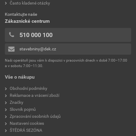
Často kladené otázky
bez DPH za kg
s DPH za kg
0x
spotřeba
2,5 kg/m²
0x
Dokumenty výrobce
Kontaktujte naše
výrobce
Weber
0x
Zákaznické centrum
0x
Vzorník barevných odstínů Weber
typ
extraClean
510 000 100
Přidávat hodnocení může pouze přihlášený uživatel.
Stáhnout
PDF
reakce na oheň
Velikost
4,74 MB
třída A2
stavebniny@dek.cz
součinitel tepelné vodivosti
0,8 W/mK
Naši operátoři jsou vám k dispozici v pracovních dnech v době 7:00–17:00
Environmentální prohlášení výrobku
a v sobotu 7:00–11:30.
EPD SG Weber Omítky
teplota zpracování
od +5°C do +25°C
Vše o nákupu
Stáhnout
PDF
Velikost
3,83 MB
hmotnost
25 kg
Obchodní podmínky
Reklamace a vrácení zboží
typ výrobku
omítky
Značky
Slovník pojmů
faktor difuzního odporu
20–30
Zpracování osobních údajů
Nastavení cookies
materiálová báze
vápencové plnivo,
ŠTĚDRÁ SEZÓNA
silikonová disperze,