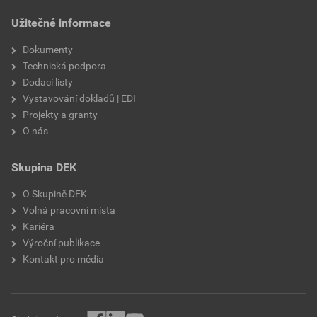
draselné vodní sklo,
Užitečné informace
výztužná vlákna, biocidní
prostředky
Dokumenty
Technická podpora
Dodací listy
Vystavování dokladů | EDI
Projekty a granty
O nás
Skupina DEK
O Skupině DEK
Volná pracovní místa
Kariéra
Výroční publikace
Kontakt pro média