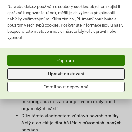
povrchové úpravy sanačních omítek a systémů
Na webu dek.cz používáme soubory cookies, abychom zajistili
na vlhké zdivo.
správné fungování stránek, měřili jejich výkon a přizpůsobili
Použitím samočisticí omítky weberpas
nabídky vašim zájmům. Kliknutím na „Přijímám“ souhlasíte s
extraClean se výrazně prodlužuje životnost
použitím všech typů cookies. Poskytnuté informace jsou u nás v
fasády a podstatně snižují náklady na její
bezpečí a toto nastavení navíc můžete kdykoliv upravit nebo
vypnout.
údržbu.
Díky velmi malému podílu organických částic
obsažených v omítce, vzniká na povrchu omítky
vlivem proudění vzduchu jen nepatrný
Přijímám
elektrostatický náboj a prach z ovzduší na
povrchu omítky neulpívá.
Upravit nastavení
Omítka je zároveň hydrofobní. Tím zůstává na
Odmítnout nepovinné
povrchu fasády minimum vody, která utváří
dobré živné podmínky pro mikroorganismy, růstu
mikroorganismů zabraňuje i velmi malý podíl
organických částí.
Díky těmto vlastnostem zůstává povrch omítky
čistý a objekt je dlouhá léta v původních jasných
barvách.