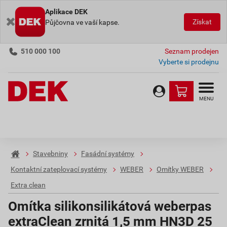
Aplikace DEK
Získat
Půjčovna ve vaší kapse.
510 000 100
Seznam prodejen
Vyberte si prodejnu
MENU
Stavebniny
Fasádní systémy
Kontaktní zateplovací systémy
WEBER
Omítky WEBER
Extra clean
Omítka silikonsilikátová weberpas
extraClean zrnitá 1,5 mm HN3D 25