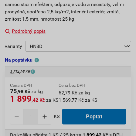
samočisticím efektem, odpuzuje vodu a nečistoty, velmi
prodyšná, spotřeba 2,5 kg/m2, interiér i exteriér, zrnitá,
zrnitost 1,5 mm, hmotnost 25 kg
Podrobný popis
varianty
Na poptávku
3 274,87 Kč
Cena s DPH
Cena bez DPH
75
,98 Kč
za kg
62,79 Kč za kg
1 899
,42 Kč
za KS
1 569,77 Kč za KS
KS
Poptat
Do košíku přidáte
1 KS / 25 kg
za
1 899,42
Kč
s DPH