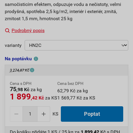
samočisticím efektem, odpuzuje vodu a nečistoty, velmi
prodyšná, spotřeba 2,5 kg/m2, interiér i exteriér, zrnitá,
zrnitost 1,5 mm, hmotnost 25 kg
Podrobný popis
varianty
Na poptávku
3 274,87 Kč
Cena s DPH
Cena bez DPH
75
,98 Kč
za kg
62,79 Kč za kg
1 899
,42 Kč
za KS
1 569,77 Kč za KS
KS
Poptat
Do košíku přidáte
1 KS / 25 kg
za
1 899,42
Kč
s DPH