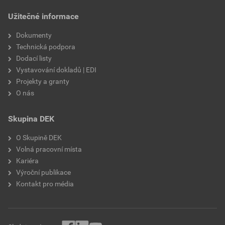
draselné vodní sklo,
Užitečné informace
výztužná vlákna, biocidní
prostředky
Dokumenty
Technická podpora
Dodací listy
Vystavování dokladů | EDI
Projekty a granty
O nás
Skupina DEK
O Skupině DEK
Volná pracovní místa
Kariéra
Výroční publikace
Kontakt pro média