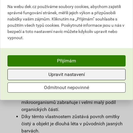
povrchové úpravy sanačních omítek a systémů
Na webu dek.cz používáme soubory cookies, abychom zajistili
na vlhké zdivo.
správné fungování stránek, měřili jejich výkon a přizpůsobili
Použitím samočisticí omítky weberpas
nabídky vašim zájmům. Kliknutím na „Přijímám“ souhlasíte s
extraClean se výrazně prodlužuje životnost
použitím všech typů cookies. Poskytnuté informace jsou u nás v
fasády a podstatně snižují náklady na její
bezpečí a toto nastavení navíc můžete kdykoliv upravit nebo
vypnout.
údržbu.
Díky velmi malému podílu organických částic
obsažených v omítce, vzniká na povrchu omítky
vlivem proudění vzduchu jen nepatrný
Přijímám
elektrostatický náboj a prach z ovzduší na
povrchu omítky neulpívá.
Upravit nastavení
Omítka je zároveň hydrofobní. Tím zůstává na
Odmítnout nepovinné
povrchu fasády minimum vody, která utváří
dobré živné podmínky pro mikroorganismy, růstu
mikroorganismů zabraňuje i velmi malý podíl
organických částí.
Díky těmto vlastnostem zůstává povrch omítky
čistý a objekt je dlouhá léta v původních jasných
barvách.