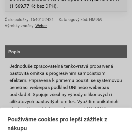
(
1 569,77
Kč
bez DPH).
Číslo položky:
1640152421
Katalogový kód: HM969
Výrobky značky:
Weber
Popis
Jednoduše zpracovatelná tenkovrstvá probarvená
pastovitá omítka s progresivním samočisticím
efektem. Připravená k přímému použití se systémovou
penetrací weberpas podklad UNI nebo weberpas
podklad S. Spojuje všechny výhody silikonových i
silikátových pastovitých omítek. Využitím unikátních
vlastností nanočástic se všechny nejdůležitější
vlastnosti obou omítek umocňují.
Používáme cookies pro lepší zážitek z
nákupu
Je vhodná pro použití v exteriéru i interiéru a pro