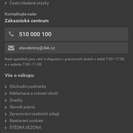
Často kladené otázky
bez DPH za kg
s DPH za kg
0x
spotřeba
2,5 kg/m²
0x
Dokumenty výrobce
Kontaktujte naše
výrobce
Weber
0x
Zákaznické centrum
0x
Vzorník barevných odstínů Weber
typ
extraClean
510 000 100
Přidávat hodnocení může pouze přihlášený uživatel.
Stáhnout
PDF
reakce na oheň
Velikost
4,74 MB
třída A2
stavebniny@dek.cz
součinitel tepelné vodivosti
0,8 W/mK
Naši operátoři jsou vám k dispozici v pracovních dnech v době 7:00–17:00
Environmentální prohlášení výrobku
a v sobotu 7:00–11:30.
EPD SG Weber Omítky
teplota zpracování
od +5°C do +25°C
Vše o nákupu
Stáhnout
PDF
Velikost
3,83 MB
hmotnost
25 kg
Obchodní podmínky
Reklamace a vrácení zboží
typ výrobku
omítky
Značky
Slovník pojmů
faktor difuzního odporu
20–30
Zpracování osobních údajů
Nastavení cookies
materiálová báze
vápencové plnivo,
ŠTĚDRÁ SEZÓNA
silikonová disperze,