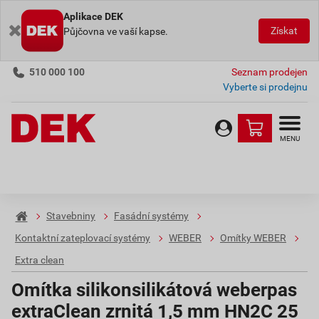
Aplikace DEK
Získat
Půjčovna ve vaší kapse.
510 000 100
Seznam prodejen
Vyberte si prodejnu
MENU
Stavebniny
Fasádní systémy
Kontaktní zateplovací systémy
WEBER
Omítky WEBER
Extra clean
Omítka silikonsilikátová weberpas
extraClean zrnitá 1,5 mm HN2C 25