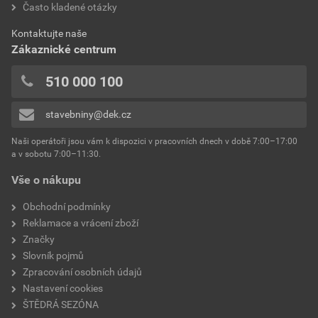
Často kladené otázky
bez DPH za kg
s DPH za kg
0x
spotřeba
2,5 kg/m²
0x
Dokumenty výrobce
Kontaktujte naše
výrobce
Weber
0x
Zákaznické centrum
0x
Vzorník barevných odstínů Weber
typ
extraClean
510 000 100
Přidávat hodnocení může pouze přihlášený uživatel.
Stáhnout
PDF
reakce na oheň
Velikost
4,74 MB
třída A2
stavebniny@dek.cz
součinitel tepelné vodivosti
0,8 W/mK
Naši operátoři jsou vám k dispozici v pracovních dnech v době 7:00–17:00
Environmentální prohlášení výrobku
a v sobotu 7:00–11:30.
EPD SG Weber Omítky
teplota zpracování
od +5°C do +25°C
Vše o nákupu
Stáhnout
PDF
Velikost
3,83 MB
hmotnost
25 kg
Obchodní podmínky
Reklamace a vrácení zboží
typ výrobku
omítky
Značky
Slovník pojmů
faktor difuzního odporu
20–30
Zpracování osobních údajů
Nastavení cookies
materiálová báze
vápencové plnivo,
ŠTĚDRÁ SEZÓNA
silikonová disperze,