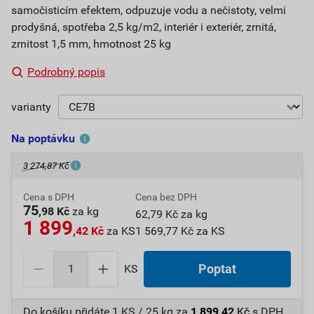
samočisticím efektem, odpuzuje vodu a nečistoty, velmi
prodyšná, spotřeba 2,5 kg/m2, interiér i exteriér, zrnitá,
zrnitost 1,5 mm, hmotnost 25 kg
Podrobný popis
varianty
Na poptávku
3 274,87 Kč
Cena s DPH
Cena bez DPH
75
,98 Kč
za kg
62,79 Kč za kg
1 899
,42 Kč
za KS
1 569,77 Kč za KS
KS
Poptat
Do košíku přidáte
1 KS / 25 kg
za
1 899,42
Kč
s DPH