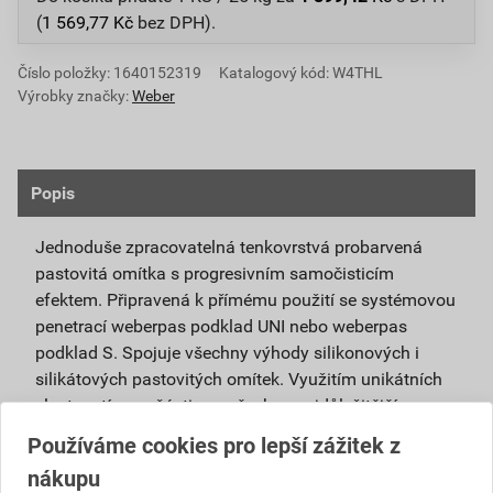
(
1 569,77
Kč
bez DPH).
Číslo položky:
1640152319
Katalogový kód: W4THL
Výrobky značky:
Weber
Popis
Jednoduše zpracovatelná tenkovrstvá probarvená
pastovitá omítka s progresivním samočisticím
efektem. Připravená k přímému použití se systémovou
penetrací weberpas podklad UNI nebo weberpas
podklad S. Spojuje všechny výhody silikonových i
silikátových pastovitých omítek. Využitím unikátních
vlastností nanočástic se všechny nejdůležitější
vlastnosti obou omítek umocňují.
Používáme cookies pro lepší zážitek z
nákupu
Je vhodná pro použití v exteriéru i interiéru a pro