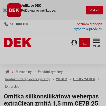
Aplikace DEK
Získat
Půjčovna ve vaší kapse.
510 000 100
Seznam prodejen
Vyberte si prodejnu
MENU
Stavebniny
Fasádní systémy
Kontaktní zateplovací systémy
WEBER
Omítky WEBER
Extra clean
Omítka silikonsilikátová weberpas
extraClean zrnitá 1,5 mm CE7B 25