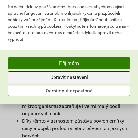
povrchové úpravy sanačních omítek a systémů
Na webu dek.cz používáme soubory cookies, abychom zajistili
na vlhké zdivo.
správné fungování stránek, měřili jejich výkon a přizpůsobili
Použitím samočisticí omítky weberpas
nabídky vašim zájmům. Kliknutím na „Přijímám“ souhlasíte s
extraClean se výrazně prodlužuje životnost
použitím všech typů cookies. Poskytnuté informace jsou u nás v
fasády a podstatně snižují náklady na její
bezpečí a toto nastavení navíc můžete kdykoliv upravit nebo
vypnout.
údržbu.
Díky velmi malému podílu organických částic
obsažených v omítce, vzniká na povrchu omítky
vlivem proudění vzduchu jen nepatrný
Přijímám
elektrostatický náboj a prach z ovzduší na
povrchu omítky neulpívá.
Upravit nastavení
Omítka je zároveň hydrofobní. Tím zůstává na
Odmítnout nepovinné
povrchu fasády minimum vody, která utváří
dobré živné podmínky pro mikroorganismy, růstu
mikroorganismů zabraňuje i velmi malý podíl
organických částí.
Díky těmto vlastnostem zůstává povrch omítky
čistý a objekt je dlouhá léta v původních jasných
barvách.