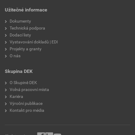
draselné vodní sklo,
Užitečné informace
výztužná vlákna, biocidní
prostředky
Dokumenty
Technická podpora
Dodací listy
Vystavování dokladů | EDI
Projekty a granty
O nás
Skupina DEK
O Skupině DEK
Volná pracovní místa
Kariéra
Výroční publikace
Kontakt pro média