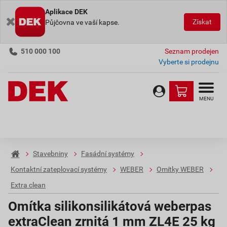
Aplikace DEK
Získat
Půjčovna ve vaší kapse.
510 000 100
Seznam prodejen
Vyberte si prodejnu
MENU
Stavebniny
Fasádní systémy
Kontaktní zateplovací systémy
WEBER
Omítky WEBER
Extra clean
Omítka silikonsilikátová weberpas
extraClean zrnitá 1 mm ZL4E 25 kg