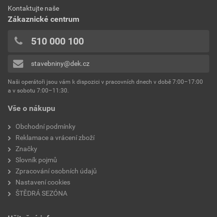
0x
Dokumenty výrobce
Kontaktujte naše
výrobce
Weber
0x
Zákaznické centrum
0x
Vzorník barevných odstínů Weber
typ
extraClean
510 000 100
Přidávat hodnocení může pouze přihlášený uživatel.
Stáhnout
PDF
reakce na oheň
Velikost
4,74 MB
třída A2
stavebniny@dek.cz
součinitel tepelné vodivosti
0,8 W/mK
Naši operátoři jsou vám k dispozici v pracovních dnech v době 7:00–17:00
Environmentální prohlášení výrobku
a v sobotu 7:00–11:30.
EPD SG Weber Omítky
teplota zpracování
od +5°C do +25°C
Vše o nákupu
Stáhnout
PDF
Velikost
3,83 MB
hmotnost
25 kg
Obchodní podmínky
Reklamace a vrácení zboží
typ výrobku
omítky
Značky
Slovník pojmů
faktor difuzního odporu
20–30
Zpracování osobních údajů
Nastavení cookies
materiálová báze
vápencové plnivo,
ŠTĚDRÁ SEZÓNA
silikonová disperze,
draselné vodní sklo,