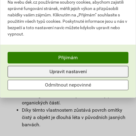
na vlhké zdivo.
Na webu dek.cz používáme soubory cookies, abychom zajistili
Použitím samočisticí omítky weberpas
správné fungování stránek, měřili jejich výkon a přizpůsobili
nabídky vašim zájmům. Kliknutím na „Přijímám“ souhlasíte s
extraClean se výrazně prodlužuje životnost
použitím všech typů cookies. Poskytnuté informace jsou u nás v
fasády a podstatně snižují náklady na její
bezpečí a toto nastavení navíc můžete kdykoliv upravit nebo
údržbu.
vypnout.
Díky velmi malému podílu organických částic
obsažených v omítce, vzniká na povrchu omítky
vlivem proudění vzduchu jen nepatrný
Přijímám
elektrostatický náboj a prach z ovzduší na
povrchu omítky neulpívá.
Upravit nastavení
Omítka je zároveň hydrofobní. Tím zůstává na
povrchu fasády minimum vody, která utváří
Odmítnout nepovinné
dobré živné podmínky pro mikroorganismy, růstu
mikroorganismů zabraňuje i velmi malý podíl
organických částí.
Díky těmto vlastnostem zůstává povrch omítky
čistý a objekt je dlouhá léta v původních jasných
barvách.