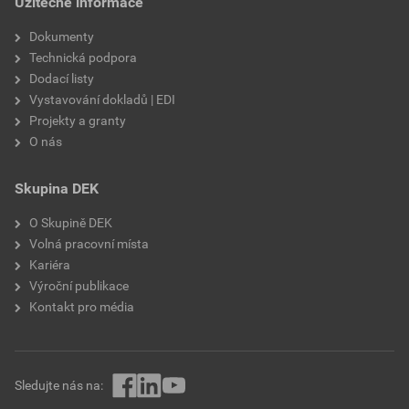
Užitečné informace
výztužná vlákna, biocidní
prostředky
Dokumenty
Technická podpora
Dodací listy
Vystavování dokladů | EDI
Projekty a granty
O nás
Skupina DEK
O Skupině DEK
Volná pracovní místa
Kariéra
Výroční publikace
Kontakt pro média
Sledujte nás na: