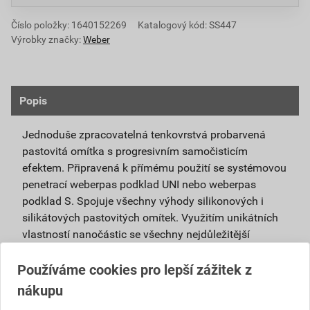
Číslo položky:
1640152269
Katalogový kód: SS447
Výrobky značky:
Weber
Popis
Jednoduše zpracovatelná tenkovrstvá probarvená
pastovitá omítka s progresivním samočisticím
efektem. Připravená k přímému použití se systémovou
penetrací weberpas podklad UNI nebo weberpas
podklad S. Spojuje všechny výhody silikonových i
silikátových pastovitých omítek. Využitím unikátních
vlastností nanočástic se všechny nejdůležitější
vlastnosti obou omítek umocňují.
Používáme cookies pro lepší zážitek z
Je vhodná pro použití v exteriéru i interiéru a pro
nákupu
povrchové úpravy sanačních omítek a systémů