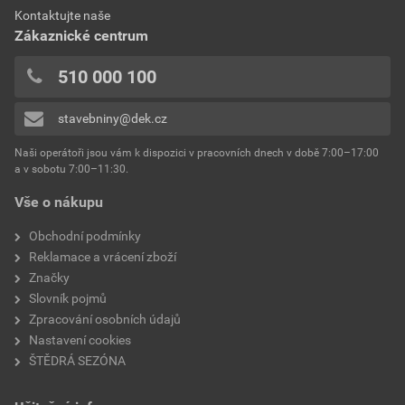
0x
Dokumenty výrobce
Kontaktujte naše
výrobce
Weber
0x
Zákaznické centrum
0x
Vzorník barevných odstínů Weber
typ
extraClean
510 000 100
Přidávat hodnocení může pouze přihlášený uživatel.
Stáhnout
PDF
reakce na oheň
Velikost
4,74 MB
třída A2
stavebniny@dek.cz
součinitel tepelné vodivosti
0,8 W/mK
Naši operátoři jsou vám k dispozici v pracovních dnech v době 7:00–17:00
Environmentální prohlášení výrobku
a v sobotu 7:00–11:30.
EPD SG Weber Omítky
teplota zpracování
od +5°C do +25°C
Vše o nákupu
Stáhnout
PDF
Velikost
3,83 MB
hmotnost
25 kg
Obchodní podmínky
Reklamace a vrácení zboží
typ výrobku
omítky
Značky
Slovník pojmů
faktor difuzního odporu
20–30
Zpracování osobních údajů
Nastavení cookies
materiálová báze
vápencové plnivo,
ŠTĚDRÁ SEZÓNA
silikonová disperze,
draselné vodní sklo,