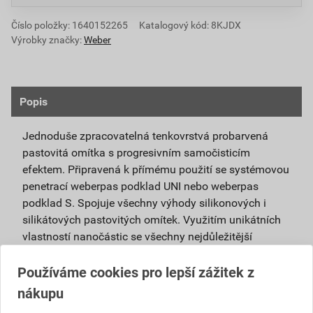
Číslo položky:
1640152265
Katalogový kód: 8KJDX
Výrobky značky:
Weber
Popis
Jednoduše zpracovatelná tenkovrstvá probarvená
pastovitá omítka s progresivním samočisticím
efektem. Připravená k přímému použití se systémovou
penetrací weberpas podklad UNI nebo weberpas
podklad S. Spojuje všechny výhody silikonových i
silikátových pastovitých omítek. Využitím unikátních
vlastností nanočástic se všechny nejdůležitější
vlastnosti obou omítek umocňují.
Používáme cookies pro lepší zážitek z
Je vhodná pro použití v exteriéru i interiéru a pro
nákupu
povrchové úpravy sanačních omítek a systémů