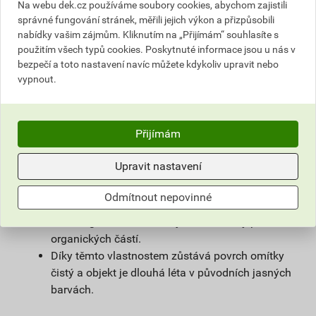
na vlhké zdivo.
Na webu dek.cz používáme soubory cookies, abychom zajistili
Použitím samočisticí omítky weberpas
správné fungování stránek, měřili jejich výkon a přizpůsobili
nabídky vašim zájmům. Kliknutím na „Přijímám“ souhlasíte s
extraClean se výrazně prodlužuje životnost
použitím všech typů cookies. Poskytnuté informace jsou u nás v
fasády a podstatně snižují náklady na její
bezpečí a toto nastavení navíc můžete kdykoliv upravit nebo
údržbu.
vypnout.
Díky velmi malému podílu organických částic
obsažených v omítce, vzniká na povrchu omítky
vlivem proudění vzduchu jen nepatrný
Přijímám
elektrostatický náboj a prach z ovzduší na
povrchu omítky neulpívá.
Upravit nastavení
Omítka je zároveň hydrofobní. Tím zůstává na
povrchu fasády minimum vody, která utváří
Odmítnout nepovinné
dobré živné podmínky pro mikroorganismy, růstu
mikroorganismů zabraňuje i velmi malý podíl
organických částí.
Díky těmto vlastnostem zůstává povrch omítky
čistý a objekt je dlouhá léta v původních jasných
barvách.