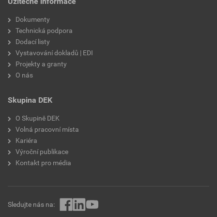
Užitečné informace
výztužná vlákna, biocidní
prostředky
Dokumenty
Technická podpora
Dodací listy
Vystavování dokladů | EDI
Projekty a granty
O nás
Skupina DEK
O Skupině DEK
Volná pracovní místa
Kariéra
Výroční publikace
Kontakt pro média
Sledujte nás na: