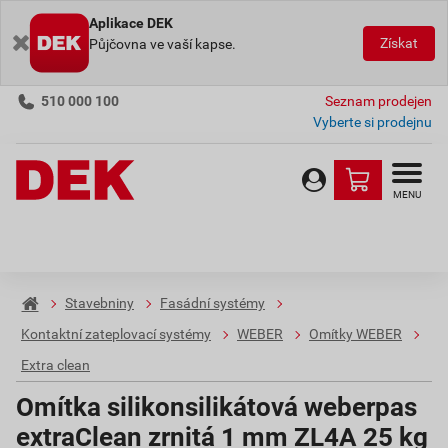
Aplikace DEK
Získat
Půjčovna ve vaší kapse.
510 000 100
Seznam prodejen
Vyberte si prodejnu
MENU
Stavebniny
Fasádní systémy
Kontaktní zateplovací systémy
WEBER
Omítky WEBER
Extra clean
Omítka silikonsilikátová weberpas
extraClean zrnitá 1 mm ZL4A 25 kg