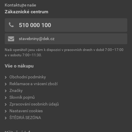
0x
Dokumenty výrobce
Kontaktujte naše
výrobce
Weber
0x
Zákaznické centrum
0x
Vzorník barevných odstínů Weber
typ
extraClean
510 000 100
Přidávat hodnocení může pouze přihlášený uživatel.
Stáhnout
PDF
reakce na oheň
Velikost
4,74 MB
třída A2
stavebniny@dek.cz
součinitel tepelné vodivosti
0,8 W/mK
Naši operátoři jsou vám k dispozici v pracovních dnech v době 7:00–17:00
Environmentální prohlášení výrobku
a v sobotu 7:00–11:30.
EPD SG Weber Omítky
teplota zpracování
od +5°C do +25°C
Vše o nákupu
Stáhnout
PDF
Velikost
3,83 MB
hmotnost
25 kg
Obchodní podmínky
Reklamace a vrácení zboží
typ výrobku
omítky
Značky
Slovník pojmů
faktor difuzního odporu
20–30
Zpracování osobních údajů
Nastavení cookies
materiálová báze
vápencové plnivo,
ŠTĚDRÁ SEZÓNA
silikonová disperze,
draselné vodní sklo,