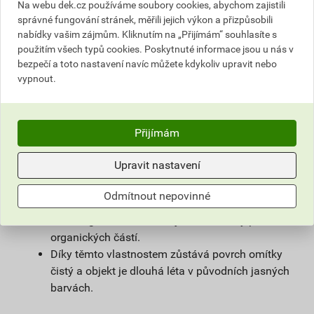
na vlhké zdivo.
Na webu dek.cz používáme soubory cookies, abychom zajistili
Použitím samočisticí omítky weberpas
správné fungování stránek, měřili jejich výkon a přizpůsobili
nabídky vašim zájmům. Kliknutím na „Přijímám“ souhlasíte s
extraClean se výrazně prodlužuje životnost
použitím všech typů cookies. Poskytnuté informace jsou u nás v
fasády a podstatně snižují náklady na její
bezpečí a toto nastavení navíc můžete kdykoliv upravit nebo
údržbu.
vypnout.
Díky velmi malému podílu organických částic
obsažených v omítce, vzniká na povrchu omítky
vlivem proudění vzduchu jen nepatrný
Přijímám
elektrostatický náboj a prach z ovzduší na
povrchu omítky neulpívá.
Upravit nastavení
Omítka je zároveň hydrofobní. Tím zůstává na
povrchu fasády minimum vody, která utváří
Odmítnout nepovinné
dobré živné podmínky pro mikroorganismy, růstu
mikroorganismů zabraňuje i velmi malý podíl
organických částí.
Díky těmto vlastnostem zůstává povrch omítky
čistý a objekt je dlouhá léta v původních jasných
barvách.