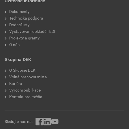
Užitečné informace
výztužná vlákna, biocidní
prostředky
Dokumenty
Technická podpora
Dodací listy
Vystavování dokladů | EDI
Projekty a granty
O nás
Skupina DEK
O Skupině DEK
Volná pracovní místa
Kariéra
Výroční publikace
Kontakt pro média
Sledujte nás na: