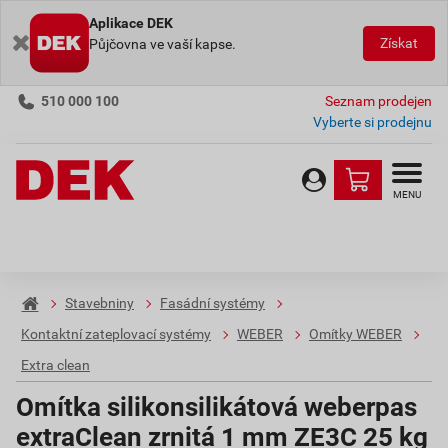
Aplikace DEK
Získat
Půjčovna ve vaší kapse.
510 000 100
Seznam prodejen
Vyberte si prodejnu
MENU
Stavebniny
Fasádní systémy
Kontaktní zateplovací systémy
WEBER
Omítky WEBER
Extra clean
Omítka silikonsilikátová weberpas
extraClean zrnitá 1 mm ZE3C 25 kg