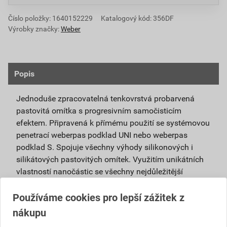
Číslo položky:
1640152229
Katalogový kód: 356DF
Výrobky značky:
Weber
Popis
Jednoduše zpracovatelná tenkovrstvá probarvená
pastovitá omítka s progresivním samočisticím
efektem. Připravená k přímému použití se systémovou
penetrací weberpas podklad UNI nebo weberpas
podklad S. Spojuje všechny výhody silikonových i
silikátových pastovitých omítek. Využitím unikátních
vlastností nanočástic se všechny nejdůležitější
vlastnosti obou omítek umocňují.
Používáme cookies pro lepší zážitek z
Je vhodná pro použití v exteriéru i interiéru a pro
nákupu
povrchové úpravy sanačních omítek a systémů