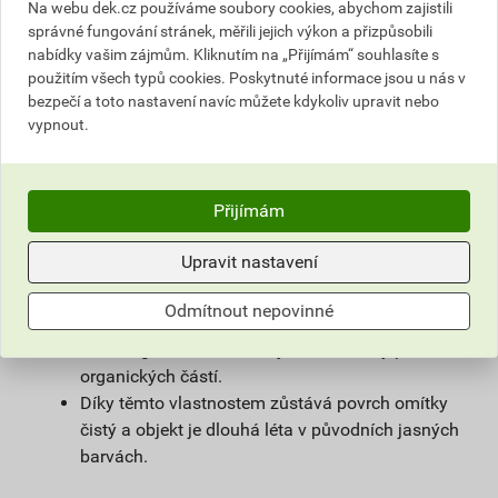
na vlhké zdivo.
Na webu dek.cz používáme soubory cookies, abychom zajistili
Použitím samočisticí omítky weberpas
správné fungování stránek, měřili jejich výkon a přizpůsobili
nabídky vašim zájmům. Kliknutím na „Přijímám“ souhlasíte s
extraClean se výrazně prodlužuje životnost
použitím všech typů cookies. Poskytnuté informace jsou u nás v
fasády a podstatně snižují náklady na její
bezpečí a toto nastavení navíc můžete kdykoliv upravit nebo
údržbu.
vypnout.
Díky velmi malému podílu organických částic
obsažených v omítce, vzniká na povrchu omítky
vlivem proudění vzduchu jen nepatrný
Přijímám
elektrostatický náboj a prach z ovzduší na
povrchu omítky neulpívá.
Upravit nastavení
Omítka je zároveň hydrofobní. Tím zůstává na
povrchu fasády minimum vody, která utváří
Odmítnout nepovinné
dobré živné podmínky pro mikroorganismy, růstu
mikroorganismů zabraňuje i velmi malý podíl
organických částí.
Díky těmto vlastnostem zůstává povrch omítky
čistý a objekt je dlouhá léta v původních jasných
barvách.