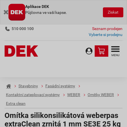
Aplikace DEK
Získat
Půjčovna ve vaší kapse.
510 000 100
Seznam prodejen
Vyberte si prodejnu
MENU
Stavebniny
Fasádní systémy
Kontaktní zateplovací systémy
WEBER
Omítky WEBER
Extra clean
Omítka silikonsilikátová weberpas
extraClean zrnitá 1 mm SE3E 25 kg