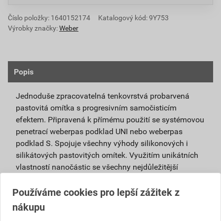
Číslo položky:
1640152174
Katalogový kód: 9Y753
Výrobky značky:
Weber
Popis
Jednoduše zpracovatelná tenkovrstvá probarvená
pastovitá omítka s progresivním samočisticím
efektem. Připravená k přímému použití se systémovou
penetrací weberpas podklad UNI nebo weberpas
podklad S. Spojuje všechny výhody silikonových i
silikátových pastovitých omítek. Využitím unikátních
vlastností nanočástic se všechny nejdůležitější
vlastnosti obou omítek umocňují.
Používáme cookies pro lepší zážitek z
Je vhodná pro použití v exteriéru i interiéru a pro
nákupu
povrchové úpravy sanačních omítek a systémů