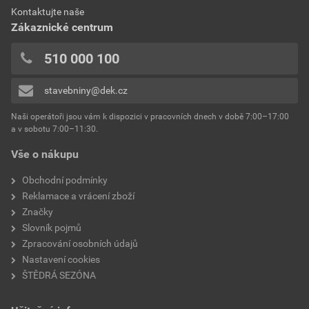
0x
Dokumenty výrobce
Kontaktujte naše
výrobce
Weber
0x
Zákaznické centrum
0x
Vzorník barevných odstínů Weber
typ
extraClean
510 000 100
Přidávat hodnocení může pouze přihlášený uživatel.
Stáhnout
PDF
reakce na oheň
Velikost
4,74 MB
třída A2
stavebniny@dek.cz
součinitel tepelné vodivosti
0,8 W/mK
Naši operátoři jsou vám k dispozici v pracovních dnech v době 7:00–17:00
Environmentální prohlášení výrobku
a v sobotu 7:00–11:30.
EPD SG Weber Omítky
teplota zpracování
od +5°C do +25°C
Vše o nákupu
Stáhnout
PDF
Velikost
3,83 MB
hmotnost
25 kg
Obchodní podmínky
Reklamace a vrácení zboží
typ výrobku
omítky
Značky
Slovník pojmů
faktor difuzního odporu
20–30
Zpracování osobních údajů
Nastavení cookies
materiálová báze
vápencové plnivo,
ŠTĚDRÁ SEZÓNA
silikonová disperze,
draselné vodní sklo,