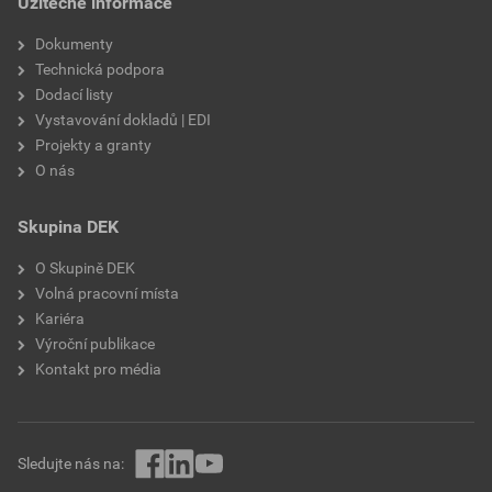
Užitečné informace
výztužná vlákna, biocidní
prostředky
Dokumenty
Technická podpora
Dodací listy
Vystavování dokladů | EDI
Projekty a granty
O nás
Skupina DEK
O Skupině DEK
Volná pracovní místa
Kariéra
Výroční publikace
Kontakt pro média
Sledujte nás na: