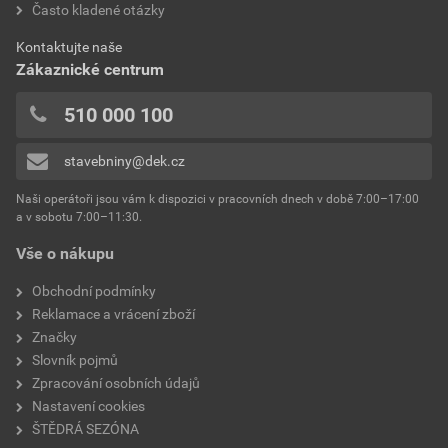
Často kladené otázky
bez DPH za kg
s DPH za kg
0x
spotřeba
1,5 kg/m²
0x
Dokumenty výrobce
Kontaktujte naše
výrobce
Weber
0x
Zákaznické centrum
0x
Vzorník barevných odstínů Weber
typ
extraClean
510 000 100
Přidávat hodnocení může pouze přihlášený uživatel.
Stáhnout
PDF
reakce na oheň
Velikost
4,74 MB
třída A2
stavebniny@dek.cz
součinitel tepelné vodivosti
0,8 W/mK
Naši operátoři jsou vám k dispozici v pracovních dnech v době 7:00–17:00
Environmentální prohlášení výrobku
a v sobotu 7:00–11:30.
EPD SG Weber Omítky
teplota zpracování
od +5°C do +25°C
Vše o nákupu
Stáhnout
PDF
Velikost
3,83 MB
hmotnost
25 kg
Obchodní podmínky
Reklamace a vrácení zboží
typ výrobku
omítky
Značky
Slovník pojmů
faktor difuzního odporu
20–30
Zpracování osobních údajů
Nastavení cookies
materiálová báze
vápencové plnivo,
ŠTĚDRÁ SEZÓNA
silikonová disperze,