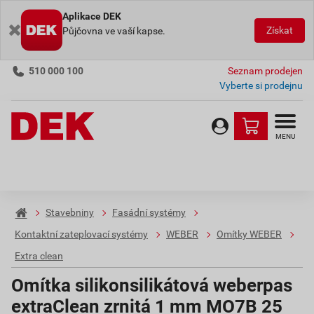
Aplikace DEK
Získat
Půjčovna ve vaší kapse.
510 000 100
Seznam prodejen
Vyberte si prodejnu
MENU
Stavebniny
Fasádní systémy
Kontaktní zateplovací systémy
WEBER
Omítky WEBER
Extra clean
Omítka silikonsilikátová weberpas
extraClean zrnitá 1 mm MO7B 25