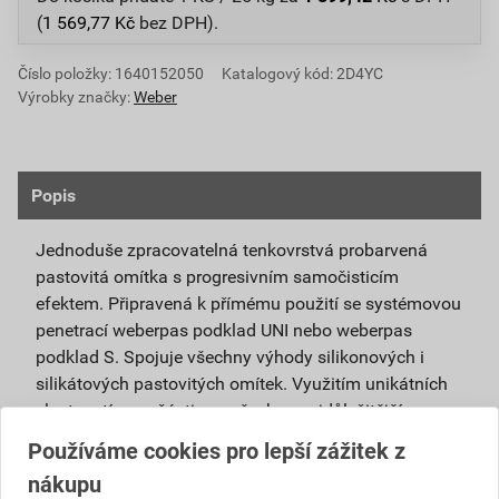
(
1 569,77
Kč
bez DPH).
Číslo položky:
1640152050
Katalogový kód: 2D4YC
Výrobky značky:
Weber
Popis
Jednoduše zpracovatelná tenkovrstvá probarvená
pastovitá omítka s progresivním samočisticím
efektem. Připravená k přímému použití se systémovou
penetrací weberpas podklad UNI nebo weberpas
podklad S. Spojuje všechny výhody silikonových i
silikátových pastovitých omítek. Využitím unikátních
vlastností nanočástic se všechny nejdůležitější
vlastnosti obou omítek umocňují.
Používáme cookies pro lepší zážitek z
nákupu
Je vhodná pro použití v exteriéru i interiéru a pro