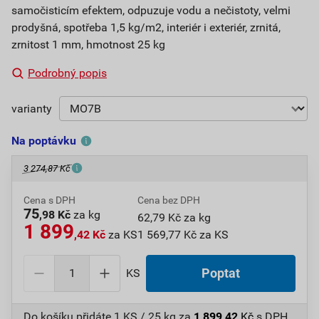
samočisticím efektem, odpuzuje vodu a nečistoty, velmi
prodyšná, spotřeba 1,5 kg/m2, interiér i exteriér, zrnitá,
zrnitost 1 mm, hmotnost 25 kg
Podrobný popis
varianty
Na poptávku
3 274,87 Kč
Cena s DPH
Cena bez DPH
75
,98 Kč
za kg
62,79 Kč za kg
1 899
,42 Kč
za KS
1 569,77 Kč za KS
KS
Poptat
Do košíku přidáte
1 KS / 25 kg
za
1 899,42
Kč
s DPH