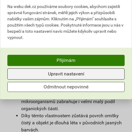
povrchové úpravy sanačních omítek a systémů
Na webu dek.cz používáme soubory cookies, abychom zajistili
na vlhké zdivo.
správné fungování stránek, měřili jejich výkon a přizpůsobili
Použitím samočisticí omítky weberpas
nabídky vašim zájmům. Kliknutím na „Přijímám“ souhlasíte s
extraClean se výrazně prodlužuje životnost
použitím všech typů cookies. Poskytnuté informace jsou u nás v
fasády a podstatně snižují náklady na její
bezpečí a toto nastavení navíc můžete kdykoliv upravit nebo
vypnout.
údržbu.
Díky velmi malému podílu organických částic
obsažených v omítce, vzniká na povrchu omítky
vlivem proudění vzduchu jen nepatrný
Přijímám
elektrostatický náboj a prach z ovzduší na
povrchu omítky neulpívá.
Upravit nastavení
Omítka je zároveň hydrofobní. Tím zůstává na
Odmítnout nepovinné
povrchu fasády minimum vody, která utváří
dobré živné podmínky pro mikroorganismy, růstu
mikroorganismů zabraňuje i velmi malý podíl
organických částí.
Díky těmto vlastnostem zůstává povrch omítky
čistý a objekt je dlouhá léta v původních jasných
barvách.