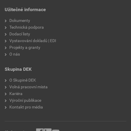
draselné vodní sklo,
Užitečné informace
výztužná vlákna, biocidní
prostředky
Dokumenty
Technická podpora
Dodací listy
Vystavování dokladů | EDI
Projekty a granty
O nás
Skupina DEK
O Skupině DEK
Volná pracovní místa
Kariéra
Výroční publikace
Kontakt pro média