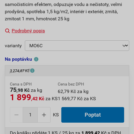
samočisticím efektem, odpuzuje vodu a nečistoty, velmi
prodyšná, spotřeba 1,5 kg/m2, interiér i exteriér, zrnitá,
zrnitost 1 mm, hmotnost 25 kg
Podrobný popis
varianty
Na poptávku
3 274,87 Kč
Cena s DPH
Cena bez DPH
75
,98 Kč
za kg
62,79 Kč za kg
1 899
,42 Kč
za KS
1 569,77 Kč za KS
KS
Poptat
Do košíku přidáte
1 KS / 25 kg
za
1 899,42
Kč
s DPH