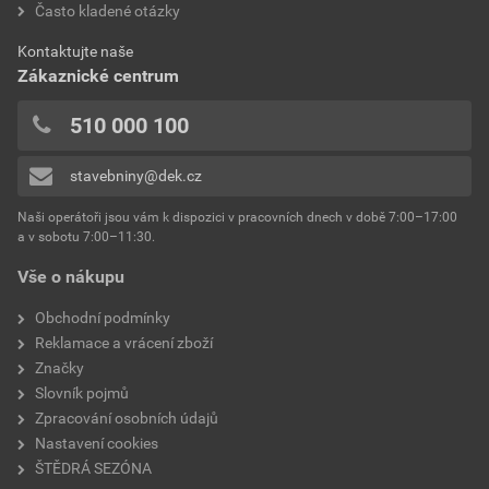
Často kladené otázky
bez DPH za kg
s DPH za kg
0x
spotřeba
1,5 kg/m²
0x
Dokumenty výrobce
Kontaktujte naše
výrobce
Weber
0x
Zákaznické centrum
0x
Vzorník barevných odstínů Weber
typ
extraClean
510 000 100
Přidávat hodnocení může pouze přihlášený uživatel.
Stáhnout
PDF
reakce na oheň
Velikost
4,74 MB
třída A2
stavebniny@dek.cz
součinitel tepelné vodivosti
0,8 W/mK
Naši operátoři jsou vám k dispozici v pracovních dnech v době 7:00–17:00
Environmentální prohlášení výrobku
a v sobotu 7:00–11:30.
EPD SG Weber Omítky
teplota zpracování
od +5°C do +25°C
Vše o nákupu
Stáhnout
PDF
Velikost
3,83 MB
hmotnost
25 kg
Obchodní podmínky
Reklamace a vrácení zboží
typ výrobku
omítky
Značky
Slovník pojmů
faktor difuzního odporu
20–30
Zpracování osobních údajů
Nastavení cookies
materiálová báze
vápencové plnivo,
ŠTĚDRÁ SEZÓNA
silikonová disperze,