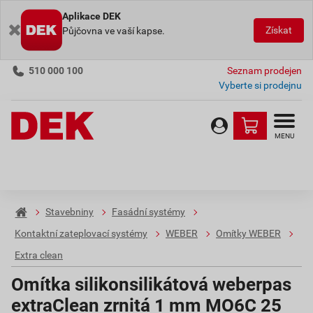
Aplikace DEK
Získat
Půjčovna ve vaší kapse.
510 000 100
Seznam prodejen
Vyberte si prodejnu
MENU
Stavebniny
Fasádní systémy
Kontaktní zateplovací systémy
WEBER
Omítky WEBER
Extra clean
Omítka silikonsilikátová weberpas
extraClean zrnitá 1 mm MO6C 25