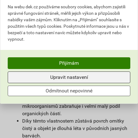
povrchové úpravy sanačních omítek a systémů
Na webu dek.cz používáme soubory cookies, abychom zajistili
na vlhké zdivo.
správné fungování stránek, měřili jejich výkon a přizpůsobili
Použitím samočisticí omítky weberpas
nabídky vašim zájmům. Kliknutím na „Přijímám“ souhlasíte s
extraClean se výrazně prodlužuje životnost
použitím všech typů cookies. Poskytnuté informace jsou u nás v
fasády a podstatně snižují náklady na její
bezpečí a toto nastavení navíc můžete kdykoliv upravit nebo
vypnout.
údržbu.
Díky velmi malému podílu organických částic
obsažených v omítce, vzniká na povrchu omítky
vlivem proudění vzduchu jen nepatrný
Přijímám
elektrostatický náboj a prach z ovzduší na
povrchu omítky neulpívá.
Upravit nastavení
Omítka je zároveň hydrofobní. Tím zůstává na
Odmítnout nepovinné
povrchu fasády minimum vody, která utváří
dobré živné podmínky pro mikroorganismy, růstu
mikroorganismů zabraňuje i velmi malý podíl
organických částí.
Díky těmto vlastnostem zůstává povrch omítky
čistý a objekt je dlouhá léta v původních jasných
barvách.