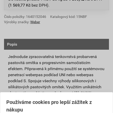
(
1 569,77
Kč
bez DPH).
Číslo položky:
1640152046
Katalogový kód: 15NBF
Výrobky značky:
Weber
Popis
Jednoduše zpracovatelná tenkovrstvá probarvená
pastovitá omítka s progresivním samočisticím
efektem. Připravená k přímému použití se systémovou
penetrací weberpas podklad UNI nebo weberpas
podklad S. Spojuje všechny výhody silikonových i
silikátových pastovitých omítek. Využitím unikátních
vlastností nanočástic se všechny nejdůležitější
vlastnosti obou omítek umocňují.
Používáme cookies pro lepší zážitek z
nákupu
Je vhodná pro použití v exteriéru i interiéru a pro