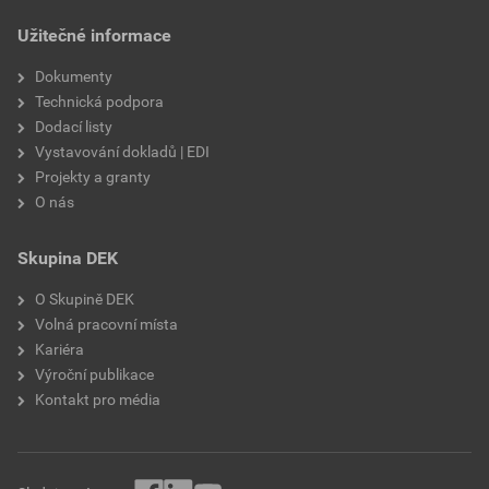
draselné vodní sklo,
Užitečné informace
výztužná vlákna, biocidní
prostředky
Dokumenty
Technická podpora
Dodací listy
Vystavování dokladů | EDI
Projekty a granty
O nás
Skupina DEK
O Skupině DEK
Volná pracovní místa
Kariéra
Výroční publikace
Kontakt pro média