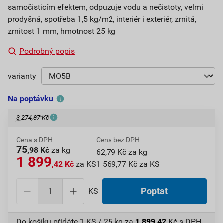
samočisticím efektem, odpuzuje vodu a nečistoty, velmi
prodyšná, spotřeba 1,5 kg/m2, interiér i exteriér, zrnitá,
zrnitost 1 mm, hmotnost 25 kg
Podrobný popis
varianty
Na poptávku
3 274,87 Kč
Cena s DPH
Cena bez DPH
75
,98 Kč
za kg
62,79 Kč za kg
1 899
,42 Kč
za KS
1 569,77 Kč za KS
KS
Poptat
Do košíku přidáte
1 KS / 25 kg
za
1 899,42
Kč
s DPH