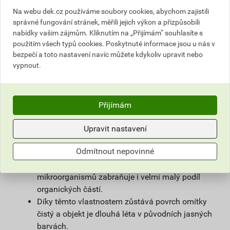
povrchové úpravy sanačních omítek a systémů
Na webu dek.cz používáme soubory cookies, abychom zajistili
na vlhké zdivo.
správné fungování stránek, měřili jejich výkon a přizpůsobili
Použitím samočisticí omítky weberpas
nabídky vašim zájmům. Kliknutím na „Přijímám“ souhlasíte s
extraClean se výrazně prodlužuje životnost
použitím všech typů cookies. Poskytnuté informace jsou u nás v
fasády a podstatně snižují náklady na její
bezpečí a toto nastavení navíc můžete kdykoliv upravit nebo
vypnout.
údržbu.
Díky velmi malému podílu organických částic
obsažených v omítce, vzniká na povrchu omítky
vlivem proudění vzduchu jen nepatrný
Přijímám
elektrostatický náboj a prach z ovzduší na
povrchu omítky neulpívá.
Upravit nastavení
Omítka je zároveň hydrofobní. Tím zůstává na
Odmítnout nepovinné
povrchu fasády minimum vody, která utváří
dobré živné podmínky pro mikroorganismy, růstu
mikroorganismů zabraňuje i velmi malý podíl
organických částí.
Díky těmto vlastnostem zůstává povrch omítky
čistý a objekt je dlouhá léta v původních jasných
barvách.