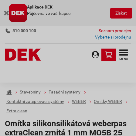
Aplikace DEK
Získat
Půjčovna ve vaší kapse.
510 000 100
Seznam prodejen
Vyberte si prodejnu
MENU
Stavebniny
Fasádní systémy
Kontaktní zateplovací systémy
WEBER
Omítky WEBER
Extra clean
Omítka silikonsilikátová weberpas
extraClean zrnitá 1 mm MO5B 25