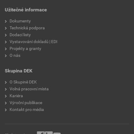
draselné vodní sklo,
Užitečné informace
výztužná vlákna, biocidní
prostředky
Dokumenty
Technická podpora
Dodací listy
Vystavování dokladů | EDI
Projekty a granty
O nás
Skupina DEK
O Skupině DEK
Volná pracovní místa
Kariéra
Výroční publikace
Kontakt pro média