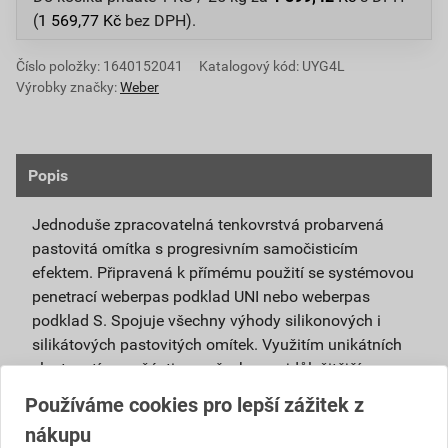
(
1 569,77
Kč
bez DPH).
Číslo položky:
1640152041
Katalogový kód: UYG4L
Výrobky značky:
Weber
Popis
Jednoduše zpracovatelná tenkovrstvá probarvená
pastovitá omítka s progresivním samočisticím
efektem. Připravená k přímému použití se systémovou
penetrací weberpas podklad UNI nebo weberpas
podklad S. Spojuje všechny výhody silikonových i
silikátových pastovitých omítek. Využitím unikátních
vlastností nanočástic se všechny nejdůležitější
vlastnosti obou omítek umocňují.
Používáme cookies pro lepší zážitek z
nákupu
Je vhodná pro použití v exteriéru i interiéru a pro