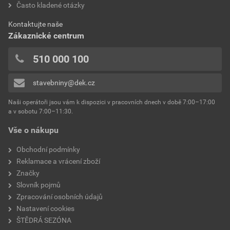
Často kladené otázky
bez DPH za kg
s DPH za kg
0x
spotřeba
1,5 kg/m²
0x
Dokumenty výrobce
Kontaktujte naše
výrobce
Weber
0x
Zákaznické centrum
0x
Vzorník barevných odstínů Weber
typ
extraClean
510 000 100
Přidávat hodnocení může pouze přihlášený uživatel.
Stáhnout
PDF
reakce na oheň
Velikost
4,74 MB
třída A2
stavebniny@dek.cz
součinitel tepelné vodivosti
0,8 W/mK
Naši operátoři jsou vám k dispozici v pracovních dnech v době 7:00–17:00
Environmentální prohlášení výrobku
a v sobotu 7:00–11:30.
EPD SG Weber Omítky
teplota zpracování
od +5°C do +25°C
Vše o nákupu
Stáhnout
PDF
Velikost
3,83 MB
hmotnost
25 kg
Obchodní podmínky
Reklamace a vrácení zboží
typ výrobku
omítky
Značky
Slovník pojmů
faktor difuzního odporu
20–30
Zpracování osobních údajů
Nastavení cookies
materiálová báze
vápencové plnivo,
ŠTĚDRÁ SEZÓNA
silikonová disperze,