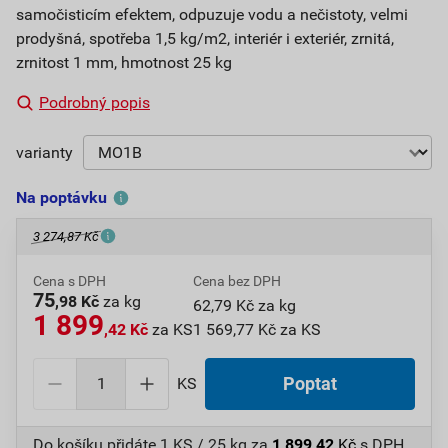
samočisticím efektem, odpuzuje vodu a nečistoty, velmi
prodyšná, spotřeba 1,5 kg/m2, interiér i exteriér, zrnitá,
zrnitost 1 mm, hmotnost 25 kg
Podrobný popis
varianty
Na poptávku
3 274,87 Kč
Cena s DPH
Cena bez DPH
75
,98 Kč
za kg
62,79 Kč za kg
1 899
,42 Kč
za KS
1 569,77 Kč za KS
KS
Poptat
Do košíku přidáte
1 KS / 25 kg
za
1 899,42
Kč
s DPH