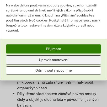
povrchové úpravy sanačních omítek a systémů
Na webu dek.cz používáme soubory cookies, abychom zajistili
na vlhké zdivo.
správné fungování stránek, měřili jejich výkon a přizpůsobili
Použitím samočisticí omítky weberpas
nabídky vašim zájmům. Kliknutím na „Přijímám“ souhlasíte s
extraClean se výrazně prodlužuje životnost
použitím všech typů cookies. Poskytnuté informace jsou u nás v
fasády a podstatně snižují náklady na její
bezpečí a toto nastavení navíc můžete kdykoliv upravit nebo
vypnout.
údržbu.
Díky velmi malému podílu organických částic
obsažených v omítce, vzniká na povrchu omítky
vlivem proudění vzduchu jen nepatrný
Přijímám
elektrostatický náboj a prach z ovzduší na
povrchu omítky neulpívá.
Upravit nastavení
Omítka je zároveň hydrofobní. Tím zůstává na
Odmítnout nepovinné
povrchu fasády minimum vody, která utváří
dobré živné podmínky pro mikroorganismy, růstu
mikroorganismů zabraňuje i velmi malý podíl
organických částí.
Díky těmto vlastnostem zůstává povrch omítky
čistý a objekt je dlouhá léta v původních jasných
barvách.