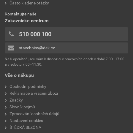
Často kladené otázky
bez DPH za kg
s DPH za kg
0x
spotřeba
1,5 kg/m²
0x
Dokumenty výrobce
Kontaktujte naše
výrobce
Weber
0x
Zákaznické centrum
0x
Vzorník barevných odstínů Weber
typ
extraClean
510 000 100
Přidávat hodnocení může pouze přihlášený uživatel.
Stáhnout
PDF
reakce na oheň
Velikost
4,74 MB
třída A2
stavebniny@dek.cz
součinitel tepelné vodivosti
0,8 W/mK
Naši operátoři jsou vám k dispozici v pracovních dnech v době 7:00–17:00
Environmentální prohlášení výrobku
a v sobotu 7:00–11:30.
EPD SG Weber Omítky
teplota zpracování
od +5°C do +25°C
Vše o nákupu
Stáhnout
PDF
Velikost
3,83 MB
hmotnost
25 kg
Obchodní podmínky
Reklamace a vrácení zboží
typ výrobku
omítky
Značky
Slovník pojmů
faktor difuzního odporu
20–30
Zpracování osobních údajů
Nastavení cookies
materiálová báze
vápencové plnivo,
ŠTĚDRÁ SEZÓNA
silikonová disperze,