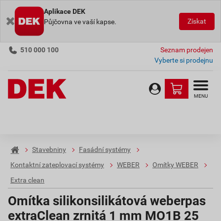
Aplikace DEK
Získat
Půjčovna ve vaší kapse.
510 000 100
Seznam prodejen
Vyberte si prodejnu
MENU
Stavebniny
Fasádní systémy
Kontaktní zateplovací systémy
WEBER
Omítky WEBER
Extra clean
Omítka silikonsilikátová weberpas
extraClean zrnitá 1 mm MO1B 25