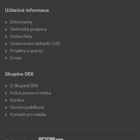
draselné vodní sklo,
Užitečné informace
výztužná vlákna, biocidní
prostředky
Dokumenty
Technická podpora
Dodací listy
Vystavování dokladů | EDI
Projekty a granty
O nás
Skupina DEK
O Skupině DEK
Volná pracovní místa
Kariéra
Výroční publikace
Kontakt pro média