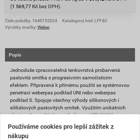
(
1 569,77
Kč
bez DPH).
Číslo položky:
1640152024
Katalogový kód: LFF4U
Výrobky značky:
Weber
Popis
Jednoduše zpracovatelná tenkovrstvá probarvená
pastovitá omítka s progresivním samočisticím
efektem. Připravená k přímému použití se systémovou
penetrací weberpas podklad UNI nebo weberpas
podklad S. Spojuje všechny výhody silikonových i
silikátových pastovitých omítek. Využitím unikátních
vlastností nanočástic se všechny nejdůležitější
vlastnosti obou omítek umocňují.
Používáme cookies pro lepší zážitek z
nákupu
Je vhodná pro použití v exteriéru i interiéru a pro