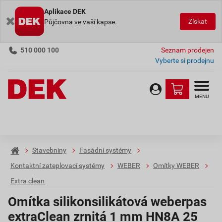
Aplikace DEK
Získat
Půjčovna ve vaší kapse.
510 000 100
Seznam prodejen
Vyberte si prodejnu
MENU
Stavebniny
Fasádní systémy
Kontaktní zateplovací systémy
WEBER
Omítky WEBER
Extra clean
Omítka silikonsilikátová weberpas
extraClean zrnitá 1 mm HN8A 25