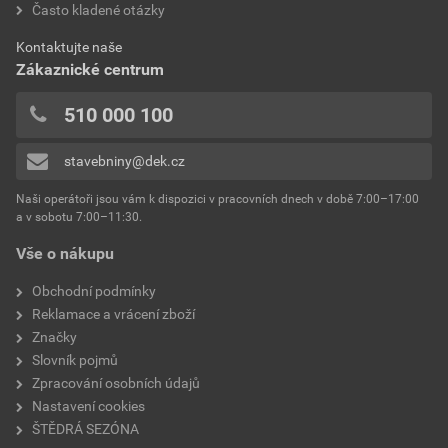
Často kladené otázky
bez DPH za kg
s DPH za kg
0x
spotřeba
1,5 kg/m²
0x
Dokumenty výrobce
Kontaktujte naše
výrobce
Weber
0x
Zákaznické centrum
0x
Vzorník barevných odstínů Weber
typ
extraClean
510 000 100
Přidávat hodnocení může pouze přihlášený uživatel.
Stáhnout
PDF
reakce na oheň
Velikost
4,74 MB
třída A2
stavebniny@dek.cz
součinitel tepelné vodivosti
0,8 W/mK
Naši operátoři jsou vám k dispozici v pracovních dnech v době 7:00–17:00
Environmentální prohlášení výrobku
a v sobotu 7:00–11:30.
EPD SG Weber Omítky
teplota zpracování
od +5°C do +25°C
Vše o nákupu
Stáhnout
PDF
Velikost
3,83 MB
hmotnost
25 kg
Obchodní podmínky
Reklamace a vrácení zboží
typ výrobku
omítky
Značky
Slovník pojmů
faktor difuzního odporu
20–30
Zpracování osobních údajů
Nastavení cookies
materiálová báze
vápencové plnivo,
ŠTĚDRÁ SEZÓNA
silikonová disperze,