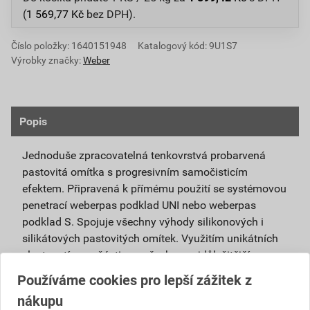
(
1 569,77
Kč
bez DPH).
Číslo položky:
1640151948
Katalogový kód: 9U1S7
Výrobky značky:
Weber
Popis
Jednoduše zpracovatelná tenkovrstvá probarvená
pastovitá omítka s progresivním samočisticím
efektem. Připravená k přímému použití se systémovou
penetrací weberpas podklad UNI nebo weberpas
podklad S. Spojuje všechny výhody silikonových i
silikátových pastovitých omítek. Využitím unikátních
vlastností nanočástic se všechny nejdůležitější
vlastnosti obou omítek umocňují.
Používáme cookies pro lepší zážitek z
nákupu
Je vhodná pro použití v exteriéru i interiéru a pro