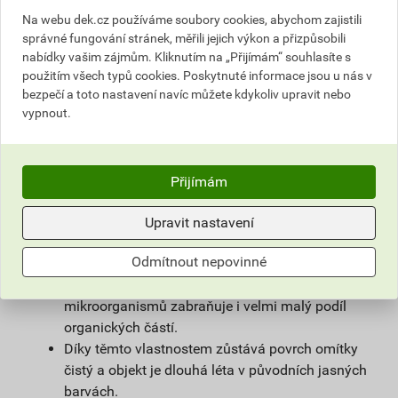
povrchové úpravy sanačních omítek a systémů
Na webu dek.cz používáme soubory cookies, abychom zajistili
na vlhké zdivo.
správné fungování stránek, měřili jejich výkon a přizpůsobili
Použitím samočisticí omítky weberpas
nabídky vašim zájmům. Kliknutím na „Přijímám“ souhlasíte s
extraClean se výrazně prodlužuje životnost
použitím všech typů cookies. Poskytnuté informace jsou u nás v
fasády a podstatně snižují náklady na její
bezpečí a toto nastavení navíc můžete kdykoliv upravit nebo
vypnout.
údržbu.
Díky velmi malému podílu organických částic
obsažených v omítce, vzniká na povrchu omítky
vlivem proudění vzduchu jen nepatrný
Přijímám
elektrostatický náboj a prach z ovzduší na
povrchu omítky neulpívá.
Upravit nastavení
Omítka je zároveň hydrofobní. Tím zůstává na
Odmítnout nepovinné
povrchu fasády minimum vody, která utváří
dobré živné podmínky pro mikroorganismy, růstu
mikroorganismů zabraňuje i velmi malý podíl
organických částí.
Díky těmto vlastnostem zůstává povrch omítky
čistý a objekt je dlouhá léta v původních jasných
barvách.