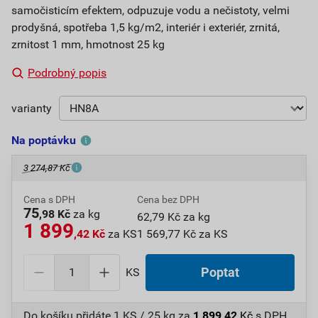
samočisticím efektem, odpuzuje vodu a nečistoty, velmi
prodyšná, spotřeba 1,5 kg/m2, interiér i exteriér, zrnitá,
zrnitost 1 mm, hmotnost 25 kg
Podrobný popis
varianty
Na poptávku
3 274,87 Kč
Cena s DPH
Cena bez DPH
75
,98 Kč
za kg
62,79 Kč za kg
1 899
,42 Kč
za KS
1 569,77 Kč za KS
KS
Poptat
Do košíku přidáte
1 KS / 25 kg
za
1 899,42
Kč
s DPH