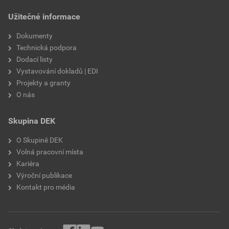
draselné vodní sklo,
Užitečné informace
výztužná vlákna, biocidní
prostředky
Dokumenty
Technická podpora
Dodací listy
Vystavování dokladů | EDI
Projekty a granty
O nás
Skupina DEK
O Skupině DEK
Volná pracovní místa
Kariéra
Výroční publikace
Kontakt pro média