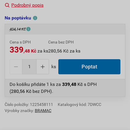
Podrobný popis
Na poptávku
404,14 Kč
Cena s DPH
Cena bez DPH
339
,48 Kč
za ks
280,56 Kč za ks
ks
Poptat
Do košíku přidáte
1 ks
za
339,48
Kč
s DPH
(
280,56
Kč
bez DPH).
Číslo položky:
1225458111
Katalogový kód: 7DWCC
Výrobky značky:
BRAMAC