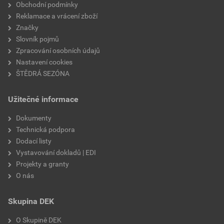
krycí délka
398 mm
Obchodní podmínky
Reklamace a vrácení zboží
spotřeba
cca 1ks/m
Značky
Slovník pojmů
typ
hromosvodová
Zpracování osobních údajů
Nastavení cookies
minimální sklon
15° (nutná doplňková
ŠTĚDRÁ SEZÓNA
opatření)
Užitečné informace
bezpečný sklon
25°
Dokumenty
výrobce
BRAMAC
Technická podpora
Dodací listy
Vystavování dokladů | EDI
Projekty a granty
O nás
Skupina DEK
O Skupině DEK