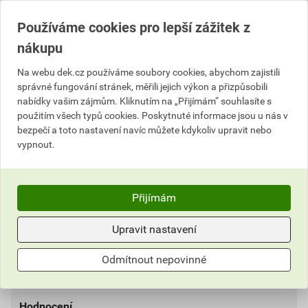
Popis
Používáme cookies pro lepší zážitek z
nákupu
Hromosvodová taška je nejbezpečnějším prvkem
určeným pro instalaci systému ochrany před následky
Na webu dek.cz používáme soubory cookies, abychom zajistili
úderu blesku na střešní krytinu. V betonovém nálitku o
správné fungování stránek, měřili jejich výkon a přizpůsobili
výšce 30 mm je na tělese základní tašky vsazena
nabídky vašim zájmům. Kliknutím na „Přijímám“ souhlasíte s
podpěra vodiče vedení hromosvodu. Podpěra je
použitím všech typů cookies. Poskytnuté informace jsou u nás v
bezpečí a toto nastavení navíc můžete kdykoliv upravit nebo
vyroběna z nerezavějící oceli a je konstrukčně řešena
vypnout.
tak, že je k ní vodič připevněn ve vzdálenosti 70 mm
od povrchu krytiny. Hromosvodové tašky se připevňují
2 vruty ke střešní lati.
Přijímám
Informace o ceně
Upravit nastavení
Dokumenty
1
Aktuální prodejní cena po slevě 16% z ceníkové ceny
Odmítnout nepovinné
280,56 Kč
339,48 Kč
Parametry
Dokumenty výrobce
bez DPH za ks
s DPH za ks
DOKUMENTY BRAMAC
Hodnocení