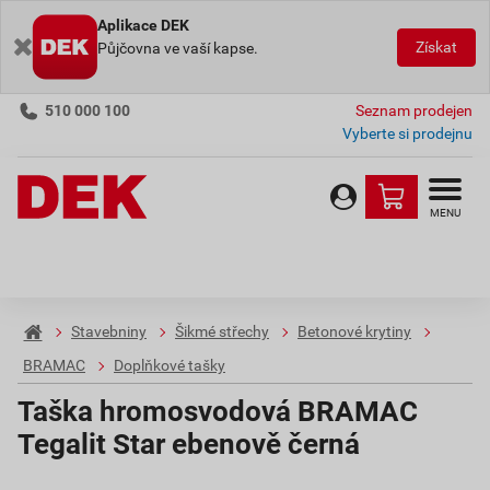
Aplikace DEK
Získat
Půjčovna ve vaší kapse.
510 000 100
Seznam prodejen
Vyberte si prodejnu
MENU
Stavebniny
Šikmé střechy
Betonové krytiny
BRAMAC
Doplňkové tašky
Taška hromosvodová BRAMAC
Tegalit Star ebenově černá