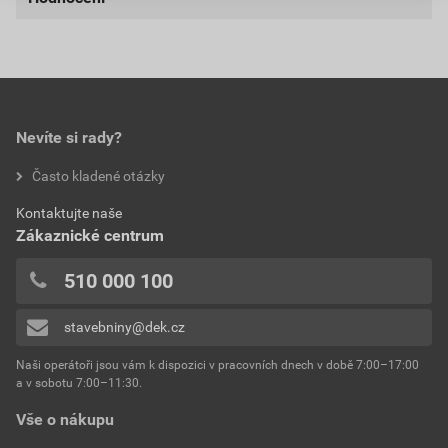
model
Tegalit
externí odkaz
Nejnižší prodejní cena v době 30 dnů před
poskytnutím slevy
povrchová úprava
Star
0,0
280,56 Kč
339,48 Kč
provedení
velmi hladké
bez DPH za ks
s DPH za ks
barva
ebenově černá
Nevíte si rady?
hodnotilo 0 uživatelů
Často kladené otázky
materiál
probarvený beton
0x
Kontaktujte naše
0x
rozměry
330x420 mm
Zákaznické centrum
0x
hmotnost
5,55 kg
0x
510 000 100
0x
celková šířka
330 mm
stavebniny@dek.cz
Přidávat hodnocení může pouze přihlášený uživatel.
celková délka
420 mm
Naši operátoři jsou vám k dispozici v pracovních dnech v době 7:00–17:00
a v sobotu 7:00–11:30.
krycí šířka
300 mm
Vše o nákupu