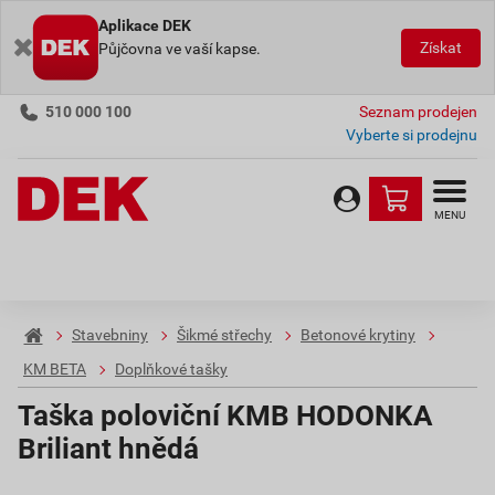
Aplikace DEK
Získat
Půjčovna ve vaší kapse.
510 000 100
Seznam prodejen
Vyberte si prodejnu
MENU
Stavebniny
Šikmé střechy
Betonové krytiny
KM BETA
Doplňkové tašky
Taška poloviční KMB HODONKA
Briliant hnědá