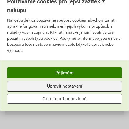
Používáme cookies pro lepší zážitek z
nákupu
Na webu dek.cz používáme soubory cookies, abychom zajistili
Popis
správné fungování stránek, měřili jejich výkon a přizpůsobili
nabídky vašim zájmům. Kliknutím na „Přijímám“ souhlasíte s
Taška půlená má poloviční šířku tašky základní.
použitím všech typů cookies. Poskytnuté informace jsou u nás v
Používá se hlavně při krytí nároží úžlabí a kolem
bezpečí a toto nastavení navíc můžete kdykoliv upravit nebo
střešních oken. Povrchovou úpravu Briliant tvoří
vypnout.
speciální dvojitý nástřik s leskem.
Informace o ceně
Přijímám
Dokumenty
1
Aktuální prodejní cena po slevě 23% z ceníkové ceny
Upravit nastavení
49,28 Kč
59,63 Kč
Parametry
Dokumenty výrobce
Odmítnout nepovinné
bez DPH za ks
s DPH za ks
DOKUMENTY KM BETA
Hodnocení
typ
poloviční
externí odkaz
Nejnižší prodejní cena v době 30 dnů před
poskytnutím slevy
model
HODONKA