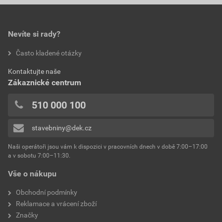
0,0
49,28 Kč
59,63 Kč
povrchová úprava
Briliant
bez DPH za ks
s DPH za ks
barva
hnědá
Nevíte si rady?
hodnotilo 0 uživatelů
Často kladené otázky
materiál
beton
0x
Kontaktujte naše
0x
celková šířka
420 mm
Zákaznické centrum
0x
celková délka
182 mm
0x
510 000 100
0x
krycí šířka
148 mm
stavebniny@dek.cz
Přidávat hodnocení může pouze přihlášený uživatel.
výška profilu
33,5 mm
Naši operátoři jsou vám k dispozici v pracovních dnech v době 7:00–17:00
a v sobotu 7:00–11:30.
hmotnost
2,5 kg
Vše o nákupu
výrobce
KM Beta
Obchodní podmínky
Reklamace a vrácení zboží
Značky