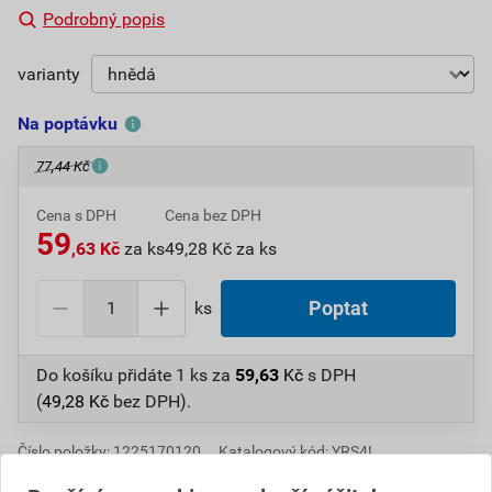
Podrobný popis
varianty
Na poptávku
77,44 Kč
Cena s DPH
Cena bez DPH
59
,63 Kč
za ks
49,28 Kč za ks
ks
Poptat
Do košíku přidáte
1 ks
za
59,63
Kč
s DPH
(
49,28
Kč
bez DPH).
Číslo položky:
1225170120
Katalogový kód: YRS4L
Výrobky značky:
KM BETA