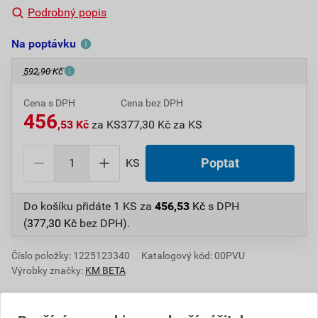
Podrobný popis
Na poptávku
592,90 Kč
Cena s DPH
Cena bez DPH
456
,53 Kč
za KS
377,30 Kč za KS
KS
Poptat
Do košíku přidáte
1 KS
za
456,53
Kč
s DPH
(
377,30
Kč
bez DPH).
Číslo položky:
1225123340
Katalogový kód: 00PVU
Výrobky značky:
KM BETA