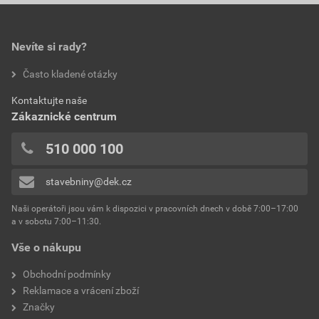
0,0
377,30 Kč
456,53 Kč
povrchová úprava
Elegant
bez DPH za KS
s DPH za KS
barva
cihlová
Nevíte si rady?
hodnotilo 0 uživatelů
Často kladené otázky
materiál
beton
0x
Kontaktujte naše
0x
celková šířka
420 mm
Zákaznické centrum
0x
celková délka
331 mm
0x
510 000 100
0x
krycí šířka
301 mm
stavebniny@dek.cz
Přidávat hodnocení může pouze přihlášený uživatel.
výška profilu
26 mm
Naši operátoři jsou vám k dispozici v pracovních dnech v době 7:00–17:00
a v sobotu 7:00–11:30.
spotřeba
3,3 ks/bm
Vše o nákupu
hmotnost
5,7 kg
Obchodní podmínky
Reklamace a vrácení zboží
výrobce
KM Beta
Značky