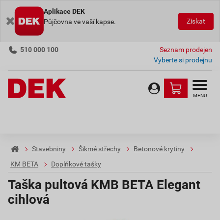
Aplikace DEK
Získat
Půjčovna ve vaší kapse.
510 000 100
Seznam prodejen
Vyberte si prodejnu
MENU
Stavebniny
Šikmé střechy
Betonové krytiny
KM BETA
Doplňkové tašky
Taška pultová KMB BETA Elegant
cihlová