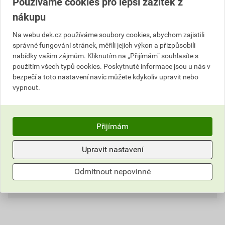
Používáme cookies pro lepší zážitek z
Popis
nákupu
Na webu dek.cz používáme soubory cookies, abychom zajistili
U pultových střech lze pro ukončení horní hrany
správné fungování stránek, měřili jejich výkon a přizpůsobili
pultové plochy použít tašku pultovou, která je
nabídky vašim zájmům. Kliknutím na „Přijímám“ souhlasíte s
opatřena na straně závěsu betonovým krycím lemem.
použitím všech typů cookies. Poskytnuté informace jsou u nás v
Rozteč koncové latě je stejná jako u základních tašek.
bezpečí a toto nastavení navíc můžete kdykoliv upravit nebo
Matnou povrchovou úpravu Elegant tvoří dvojitý
vypnout.
akrylátový nástřik.
Informace o ceně
Přijímám
Dokumenty
1
Aktuální prodejní cena po slevě 23% z ceníkové ceny
Upravit nastavení
377,30 Kč
456,53 Kč
Parametry
Dokumenty výrobce
Odmítnout nepovinné
bez DPH za KS
s DPH za KS
DOKUMENTY KM BETA
Hodnocení
typ
pultová
externí odkaz
Nejnižší prodejní cena v době 30 dnů před
poskytnutím slevy
model
BETA