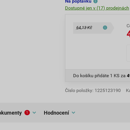
Na poptávku
Dostupné jen v (17) prodejnách
C
64,13 Kč
Do košíku přidáte
1 KS
za
4
Číslo položky:
1225123190
K
dokumenty
hodnocení
1