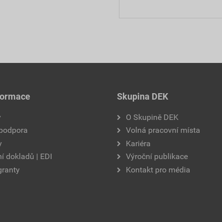
formace
Skupina DEK
y
O Skupině DEK
 podpora
Volná pracovní místa
y
Kariéra
í dokladů | EDI
Výroční publikace
granty
Kontakt pro média