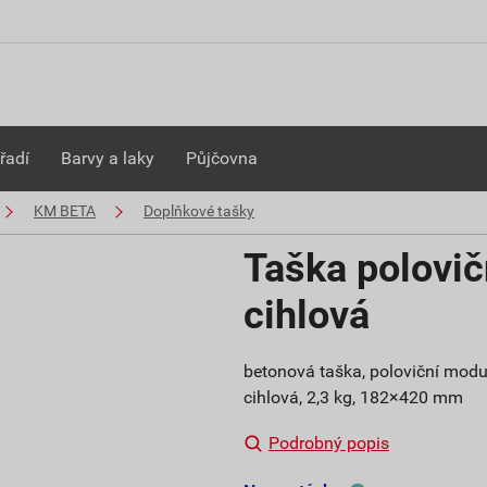
řadí
Barvy a laky
Půjčovna
KM BETA
Doplňkové tašky
Taška polovi
cihlová
betonová taška, poloviční modul
cihlová, 2,3 kg, 182×420 mm
Podrobný popis