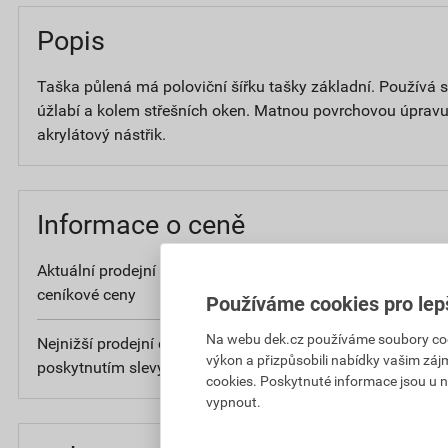
Popis
Taška půlená má poloviční šířku tašky základní. Používá se
úžlabí a kolem střešních oken. Matnou povrchovou úpravu E
akrylátový nástřik.
Informace o ceně
Aktuální prodejní cena po slevě 23% z
4
ceníkové ceny
bez D
Používáme cookies pro lep
Na webu dek.cz používáme soubory cooki
Nejnižší prodejní cena v době 30 dnů před
4
výkon a přizpůsobili nabídky vašim záj
poskytnutím slevy
bez D
cookies. Poskytnuté informace jsou u n
vypnout.