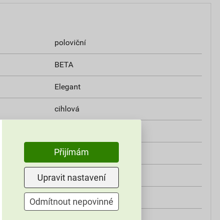
poloviční
BETA
Elegant
cihlová
beton
Přijímám
420 mm
182 mm
Upravit nastavení
151 mm
Odmítnout nepovinné
26 mm