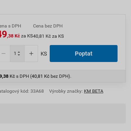
ena s DPH
Cena bez DPH
49
,38 Kč
za KS
40,81 Kč za KS
Poptat
KS
9,38
Kč
s DPH (
40,81
Kč
bez DPH).
atalogový kód: 33A68
Výrobky značky:
KM BETA