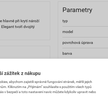
Parametry
 hlavně při krytí nároží
typ
legant tvoří dvojitý
model
povrchová úprava
barva
materiál
0,81 Kč
49,38 Kč
PH za KS
s DPH za KS
ší zážitek z nákupu
celková šířka
es, abychom zajistili správné fungování stránek, měřili jejich
0,81 Kč
49,38 Kč
celková délka
mům. Kliknutím na „Přijímám“ souhlasíte s použitím všech typů
PH za KS
s DPH za KS
ás v bezpečí a toto nastavení navíc můžete kdykoliv upravit nebo
krycí šířka
výška profilu