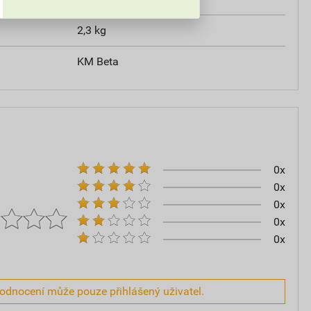
2,3 kg
KM Beta
0x
0x
0x
0x
0x
hodnocení může pouze přihlášený uživatel.