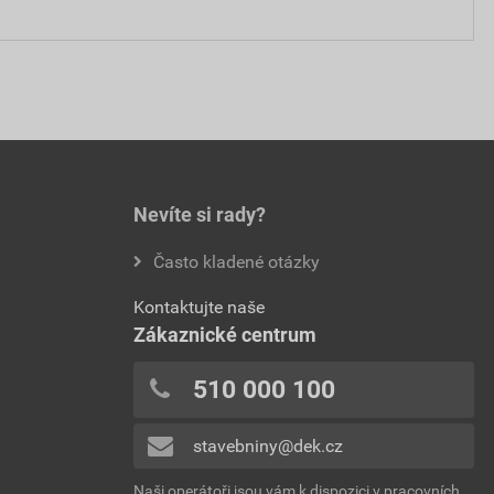
Nevíte si rady?
Často kladené otázky
Kontaktujte naše
Zákaznické centrum
510 000 100
stavebniny@dek.cz
Naši operátoři jsou vám k dispozici v pracovních