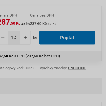
ena s DPH
Cena bez DPH
287
,50 Kč
za ks
237,60 Kč za ks
Poptat
ks
87,50
Kč
s DPH (
237,60
Kč
bez DPH).
atalogový kód: 0U598
Výrobky značky:
ONDULINE