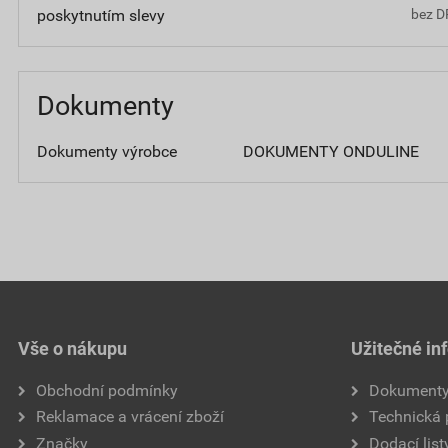
poskytnutím slevy
bez D
Dokumenty
Dokumenty výrobce
DOKUMENTY ONDULINE
Vše o nákupu
Užitečné in
Obchodní podmínky
Dokument
Reklamace a vrácení zboží
Technická
Značky
Dodací list