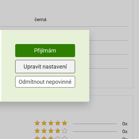
černá
900mm
500mm
Přijímám
1,4 kg
Upravit nastavení
15 ks/ bal
Odmítnout nepovinné
0x
0x