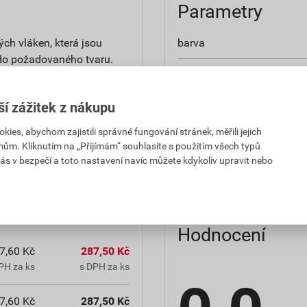
Parametry
ých vláken, která jsou
barva
 do požadovaného tvaru.
délka
šířka
ší zážitek z nákupu
es, abychom zajistili správné fungování stránek, měřili jejich
hmotnost
ován dodatečný poplatek za
mům. Kliknutím na „Přijímám“ souhlasíte s použitím všech typů
ás v bezpečí a toto nastavení navíc můžete kdykoliv upravit nebo
balení
Hodnocení
7,60 Kč
287,50 Kč
PH za ks
s DPH za ks
7,60 Kč
287,50 Kč