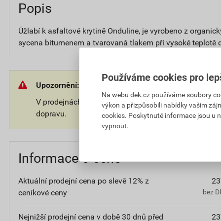
Popis
Úžlabí k asfaltové krytině Onduline, je vyrobeno z organick
sycena bitumenem a tvarovaná tlakem při vysoké teplotě
Používáme cookies pro lep
Upozornění:
Na webu dek.cz používáme soubory cooki
V prodejnách, kde nedržíme zboží skladem bude účt
výkon a přizpůsobili nabídky vašim záj
dopravu.
cookies. Poskytnuté informace jsou u n
vypnout.
Informace o ceně
Aktuální prodejní cena po slevě 12% z
23
ceníkové ceny
bez D
Nejnižší prodejní cena v době 30 dnů před
23