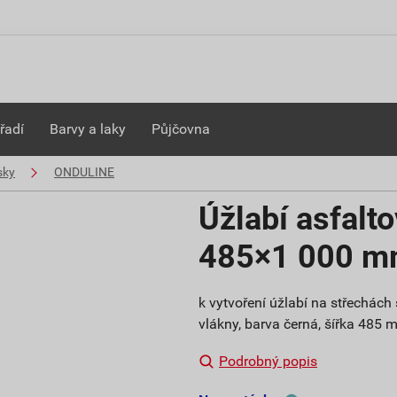
řadí
Barvy a laky
Půjčovna
sky
ONDULINE
Úžlabí asfalt
485×1 000 
k vytvoření úžlabí na střechách
vlákny, barva černá, šířka 485
Podrobný popis