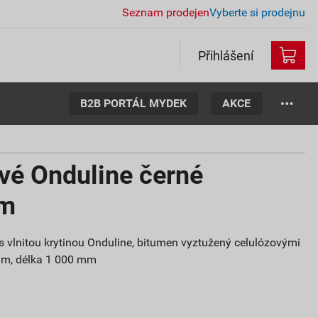
Seznam prodejen
Vyberte si prodejnu
Přihlášení
B2B PORTÁL MYDEK
AKCE
ové Onduline černé
mm
 s vlnitou krytinou Onduline, bitumen vyztužený celulózovými
 mm, délka 1 000 mm