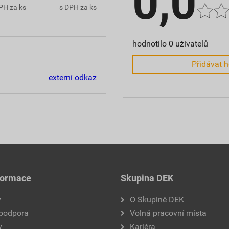
0,0
PH za ks
s DPH za ks
hodnotilo 0 uživatelů
Přidávat 
externí odkaz
formace
Skupina DEK
y
O Skupině DEK
 podpora
Volná pracovní místa
y
Kariéra