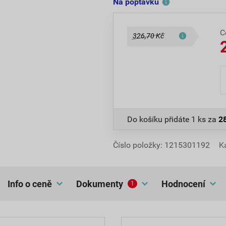
Na poptávku
C
326,70 Kč
Do košíku přidáte
1 ks
za
2
Číslo položky:
1215301192
K
Info o ceně
dokumenty
hodnocení
1