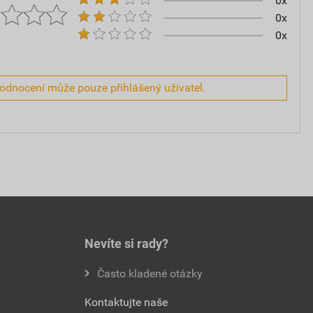
0x
0x
0x
hodnocení může pouze přihlášený uživatel.
Nevíte si rady?
Často kladené otázky
Kontaktujte naše