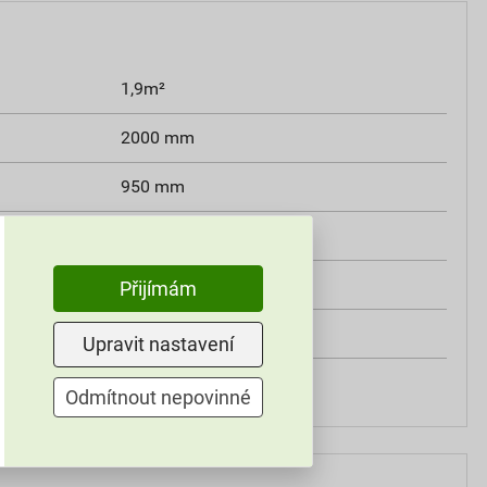
1,9m²
2000 mm
950 mm
3 mm
6,3 kg
Přijímám
zelená
Upravit nastavení
3,3 kg/m²
Odmítnout nepovinné