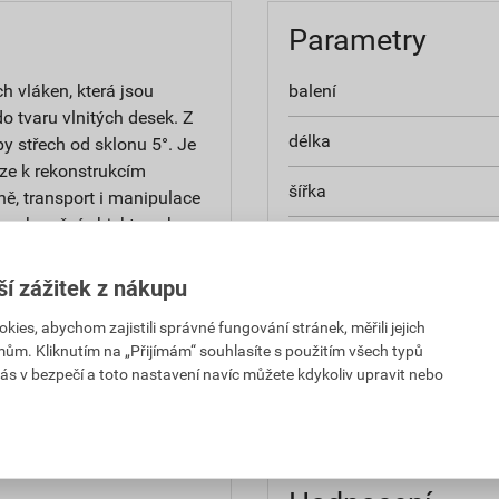
Parametry
h vláken, která jsou
balení
o tvaru vlnitých desek. Z
délka
y střech od sklonu 5°. Je
áze k rekonstrukcím
šířka
ně, transport i manipulace
, rekreační objekty nebo
tloušťka
ší zážitek z nákupu
hmotnost
es, abychom zajistili správné fungování stránek, měřili jejich
barva
mům. Kliknutím na „Přijímám“ souhlasíte s použitím všech typů
ás v bezpečí a toto nastavení navíc můžete kdykoliv upravit nebo
ován dodatečný poplatek za
plošná hmotnost