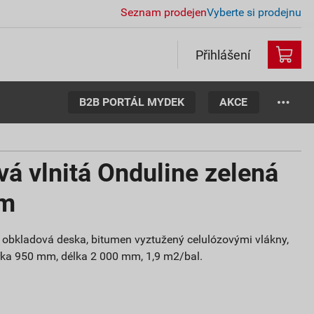
Seznam prodejen
Vyberte si prodejnu
Přihlášení
B2B PORTÁL MYDEK
AKCE
vá vlnitá Onduline zelená
mm
bo obkladová deska, bitumen vyztužený celulózovými vlákny,
ířka 950 mm, délka 2 000 mm, 1,9 m2/bal.