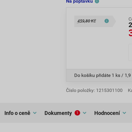
Na poptávku
C
459,80 Kč
Do košíku přidáte
1 ks / 1,9
Číslo položky:
1215301100
K
Info o ceně
dokumenty
hodnocení
1