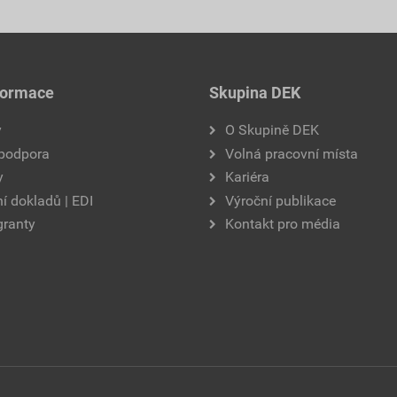
formace
Skupina DEK
y
O Skupině DEK
 podpora
Volná pracovní místa
y
Kariéra
í dokladů | EDI
Výroční publikace
granty
Kontakt pro média