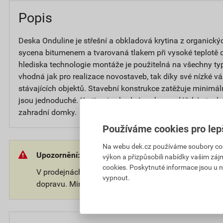
Popis
Deska Onduline je střešní a obkladová krytina z organickýc
sycena bitumenem a tvarovaná tlakem při vysoké teplotě d
hlediska technologie montáže je použitelná na všechny typ
vhodná jak pro realizace novostaveb, tak díky své nízké v
stávajících objektů. Stavební konstrukce zatěžuje minimál
jsou jednoduché. Krytina je vhodná na hospodářské stavby
zahradní domky.
Používáme cookies pro lep
Na webu dek.cz používáme soubory cooki
Upozornění:
výkon a přizpůsobili nabídky vašim záj
cookies. Poskytnuté informace jsou u n
V prodejnách, kde nedržíme zboží skladem bude účt
vypnout.
dopravu. Minimální objednací množství je 5 ks.