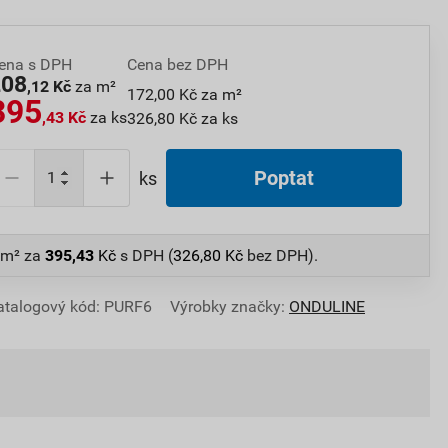
ena s DPH
Cena bez DPH
208
,12 Kč
za m²
172,00 Kč za m²
395
,43 Kč
za ks
326,80 Kč za ks
Poptat
ks
 m²
za
395,43
Kč
s DPH (
326,80
Kč
bez DPH).
atalogový kód: PURF6
Výrobky značky:
ONDULINE