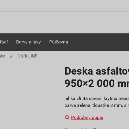
řadí
Barvy a laky
Půjčovna
sky
ONDULINE
Deska asfalto
950×2 000 
lehká vlnitá střešní krytina ne
barva zelená, tloušťka 3 mm, š
Podrobný popis