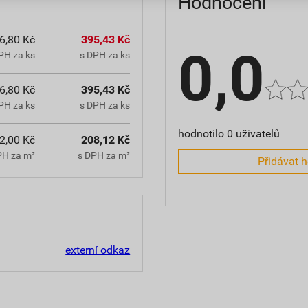
Hodnocení
6,80 Kč
395,43 Kč
0,0
PH za ks
s DPH za ks
6,80 Kč
395,43 Kč
PH za ks
s DPH za ks
hodnotilo 0 uživatelů
2,00 Kč
208,12 Kč
PH za m²
s DPH za m²
Přidávat 
externí odkaz