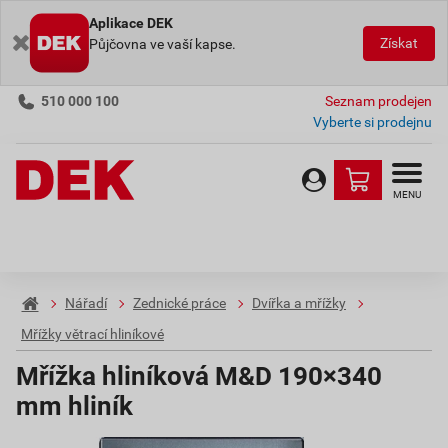
Aplikace DEK
Získat
Půjčovna ve vaší kapse.
510 000 100
Seznam prodejen
Vyberte si prodejnu
MENU
Nářadí
Zednické práce
Dvířka a mřížky
Mřížky větrací hliníkové
Mřížka hliníková M&D 190×340
mm hliník