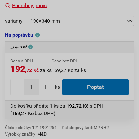
Podrobný popis
varianty
Na poptávku
214,13 Kč
Cena s DPH
Cena bez DPH
192
,72 Kč
za ks
159,27 Kč za ks
ks
Poptat
Do košíku přidáte
1 ks
za
192,72
Kč
s DPH
(
159,27
Kč
bez DPH).
Číslo položky:
1211991256
Katalogový kód: MPNH2
Výrobky značky:
M&D