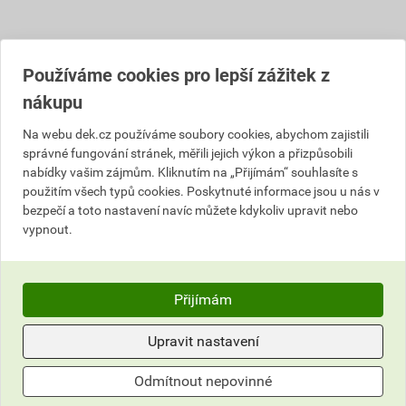
Popis
Používáme cookies pro lepší zážitek z
nákupu
Větrací mřížka z hliníkového plechu s lisovanou
Na webu dek.cz používáme soubory cookies, abychom zajistili
protidešťovou žaluzií.
správné fungování stránek, měřili jejich výkon a přizpůsobili
Šíře prolisu 140 mm. Síla plechu 0,8 mm, ohyb
nabídky vašim zájmům. Kliknutím na „Přijímám“ souhlasíte s
45 °.
použitím všech typů cookies. Poskytnuté informace jsou u nás v
bezpečí a toto nastavení navíc můžete kdykoliv upravit nebo
Vhodné nalepit přes otvor o 30 mm menší,
vypnout.
nejlépe Mamutem.
Barevná stálost 10 let, na zadní straně mřížky
síťka proti hmyzu ze skleněného vlákna.
Vhodné pro vnitřní i venkovní použití.
Přijímám
Plech je po dobu výroby chráněn průhlednou PE
Upravit nastavení
fólií, kterou je nutné po instalaci sejmout.
Odmítnout nepovinné
Informace o ceně