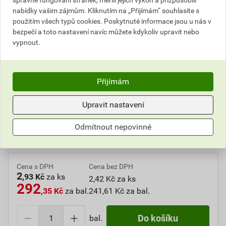
správné fungování stránek, měřili jejich výkon a přizpůsobili
prodejen.
nabídky vašim zájmům. Kliknutím na „Přijímám“ souhlasíte s
použitím všech typů cookies. Poskytnuté informace jsou u nás v
bezpečí a toto nastavení navíc můžete kdykoliv upravit nebo
vypnout.
k vyrovnání dlažby a obkladu tloušťky 13–22 mm, náhrada
za klasické křížky, materiál polypropylen (PP), šířka 1 mm,
Přijímám
barva bílá, 100 ks/bal.
Upravit nastavení
Podrobný popis
Odmítnout nepovinné
Vyberte si prodejnu
Skladem v (90) prodejnách
Cena s DPH
Cena bez DPH
2
,93 Kč
za ks
2,42 Kč za ks
292
,35 Kč
za bal.
241,61 Kč za bal.
bal.
Do košíku