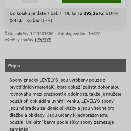
Do košíku přidáte
1 bal. / 100 ks
za
292,35
Kč
s DPH
(
241,61
Kč
bez DPH).
Číslo položky:
1211101350
Katalogový kód: 1VSYZ
Výrobky značky:
LEVELYS
Popis
Spony značky LEVELYS jsou vyrobeny pouze z
prvotřídních materiálů, které dokáží zajistit dokonalou
rovnováhu mezi pružností a odolností, takže je můžete
použít při obkládání uvnitř i venku. LEVELYS spony
jsou náhradou za klasické křížky a jsou vhodné pro
dlažbu a obklady. Jsou určeny k jednorázovému
použití. Unikátní barva podle šířky spony zamezuje
zaměnění.