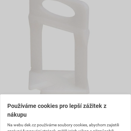
Používáme cookies pro lepší zážitek z
Doprava zdarma s PPL
nákupu
Tento výrobek vám zdarma dopravíme
dopravcem PPL. Nebo můžete využít
Na webu dek.cz používáme soubory cookies, abychom zajistili
zdarma osobní odběr na jedné z našich