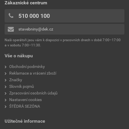
Zákaznické centrum
0x
0x
510 000 100
0x
stavebniny@dek.cz
Přidávat hodnocení může pouze přihlášený uživatel.
Naši operátoři jsou vám k dispozici v pracovních dnech v době 7:00–17:00
a v sobotu 7:00–11:30.
Vše o nákupu
Obchodní podmínky
Reklamace a vrácení zboží
Značky
Slovník pojmů
Zpracování osobních údajů
Nastavení cookies
ŠTĚDRÁ SEZÓNA
Užitečné informace