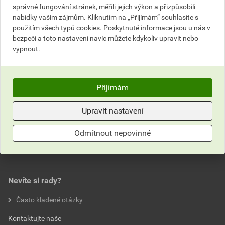
bez DPH za ks
s DPH za ks
správné fungování stránek, měřili jejich výkon a přizpůsobili
nabídky vašim zájmům. Kliknutím na „Přijímám“ souhlasíte s
Nejnižší prodejní cena v době 30 dnů před
použitím všech typů cookies. Poskytnuté informace jsou u nás v
poskytnutím slevy
bezpečí a toto nastavení navíc můžete kdykoliv upravit nebo
vypnout.
5 017,50 Kč
6 071,18 Kč
bez DPH za ks
s DPH za ks
Přijímám
Parametry
Hodnocení
Upravit nastavení
materiál
galvanicky pozinkovaná
ocel
Odmítnout nepovinné
0,0
průměr drátu
1 mm
balení
30 ks
Nevíte si rady?
hodnotilo 0 uživatelů
Často kladené otázky
0x
Kontaktujte naše
0x