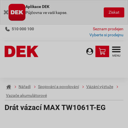
Aplikace DEK
Získat
Půjčovna ve vaší kapse.
510 000 100
Seznam prodejen
Vyberte si prodejnu
MENU
Nářadí
Spojování a povolování
Vázání výztuže
Vazače akumulátorové
Drát vázací MAX TW1061T-EG