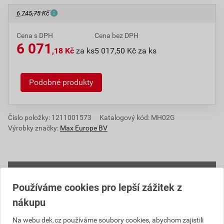
6 745,75 Kč
Cena s DPH
Cena bez DPH
6 071
,18 Kč
za ks
5 017,50 Kč za ks
Podobné produkty
Číslo položky:
1211001573
Katalogový kód: MH02G
Výrobky značky:
Max Europe BV
Informace o ceně
Používáme cookies pro lepší zážitek z
Aktuální prodejní cena po slevě 10% z ceníkové ceny
nákupu
5 017,50 Kč
6 071,18 Kč
Na webu dek.cz používáme soubory cookies, abychom zajistili