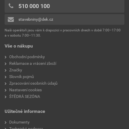
hmotnost
4,2 kg
0x
510 000 100
0x
stavebniny@dek.cz
Přidávat hodnocení může pouze přihlášený uživatel.
Naši operátoři jsou vám k dispozici v pracovních dnech v době 7:00–17:00
a v sobotu 7:00–11:30.
Vše o nákupu
Obchodní podmínky
Reklamace a vrácení zboží
Značky
Slovník pojmů
Zpracování osobních údajů
Nastavení cookies
ŠTĚDRÁ SEZÓNA
Užitečné informace
Dokumenty
Technická podpora