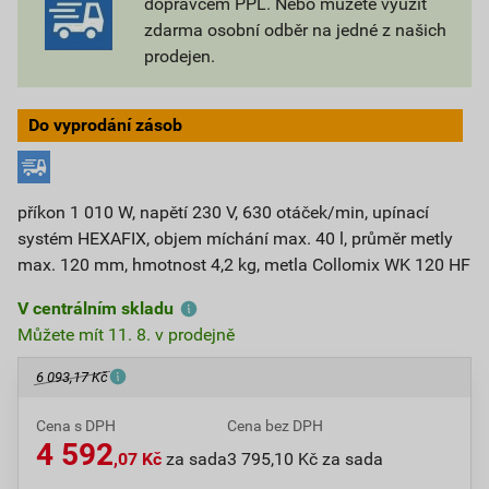
dopravcem PPL. Nebo můžete využít
zdarma osobní odběr na jedné z našich
prodejen.
Do vyprodání zásob
příkon 1 010 W, napětí 230 V, 630 otáček/min, upínací
systém HEXAFIX, objem míchání max. 40 l, průměr metly
max. 120 mm, hmotnost 4,2 kg, metla Collomix WK 120 HF
V centrálním skladu
Můžete mít 11. 8. v prodejně
6 093,17 Kč
Cena s DPH
Cena bez DPH
4 592
,07 Kč
za sada
3 795,10 Kč za sada