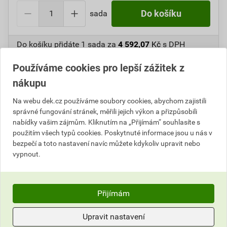
sada
Do košíku
Do košíku přidáte
1 sada
za
4 592,07
Kč
s DPH
(
3 795,10
Kč
bez DPH).
Používáme cookies pro lepší zážitek z
Číslo položky:
1211001060
Katalogový kód: 48U48
nákupu
Výrobky značky:
Collomix
Na webu dek.cz používáme soubory cookies, abychom zajistili
správné fungování stránek, měřili jejich výkon a přizpůsobili
nabídky vašim zájmům. Kliknutím na „Přijímám“ souhlasíte s
použitím všech typů cookies. Poskytnuté informace jsou u nás v
Informace o ceně
bezpečí a toto nastavení navíc můžete kdykoliv upravit nebo
vypnout.
Aktuální prodejní cena po slevě 24% z ceníkové ceny
3 795,10 Kč
4 592,07 Kč
bez DPH za sada
s DPH za sada
Přijímám
Nejnižší prodejní cena v době 30 dnů před
Upravit nastavení
poskytnutím slevy