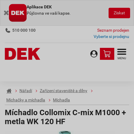
Aplikace DEK
Získat
Půjčovna ve vaší kapse.
510 000 100
Seznam prodejen
Vyberte si prodejnu
MENU
Nářadí
Zařízení staveniště a dílny
Míchačky a míchadla
Míchadla
Míchadlo Collomix C-mix M1000 +
metla WK 120 HF