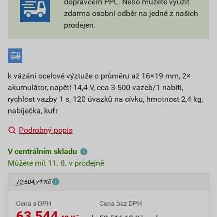
dopravcem PPL. Nebo můžete využít
zdarma osobní odběr na jedné z našich
prodejen.
k vázání ocelové výztuže o průměru až 16×19 mm, 2×
akumulátor, napětí 14,4 V, cca 3 500 vazeb/1 nabití,
rychlost vazby 1 s, 120 úvazků na cívku, hmotnost 2,4 kg,
nabíječka, kufr
Podrobný popis
V centrálním skladu
Můžete mít 11. 8. v prodejně
70 604,71 Kč
Cena s DPH
Cena bez DPH
63 544