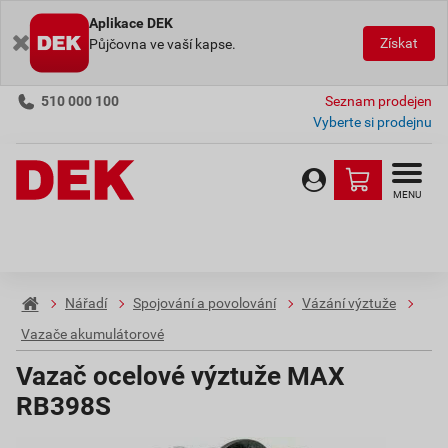
Aplikace DEK
Získat
Půjčovna ve vaší kapse.
510 000 100
Seznam prodejen
Vyberte si prodejnu
MENU
Nářadí
Spojování a povolování
Vázání výztuže
Vazače akumulátorové
Vazač ocelové výztuže MAX
RB398S