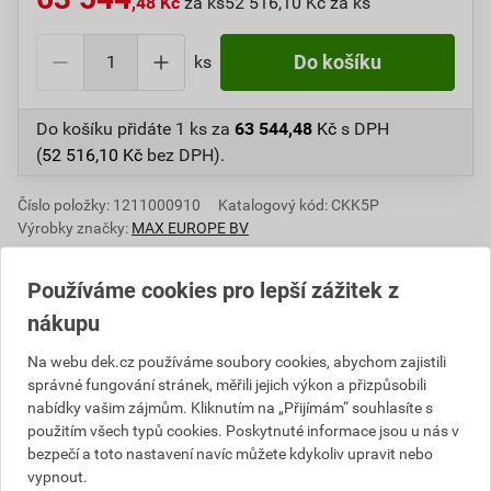
,48 Kč
za ks
52 516,10 Kč za ks
ks
Do košíku
Do košíku přidáte
1 ks
za
63 544,48
Kč
s DPH
(
52 516,10
Kč
bez DPH).
Číslo položky:
1211000910
Katalogový kód: CKK5P
Výrobky značky:
MAX EUROPE BV
Používáme cookies pro lepší zážitek z
nákupu
Popis
Na webu dek.cz používáme soubory cookies, abychom zajistili
správné fungování stránek, měřili jejich výkon a přizpůsobili
Pětkrát rychlejší než ruční vázání.
nabídky vašim zájmům. Kliknutím na „Přijímám“ souhlasíte s
Vytváří vazby za méně než 1 s s konstantní
použitím všech typů cookies. Poskytnuté informace jsou u nás v
pevností vazby.
bezpečí a toto nastavení navíc můžete kdykoliv upravit nebo
Lehké a kompaktní tělo pro snadné manévrování
vypnout.