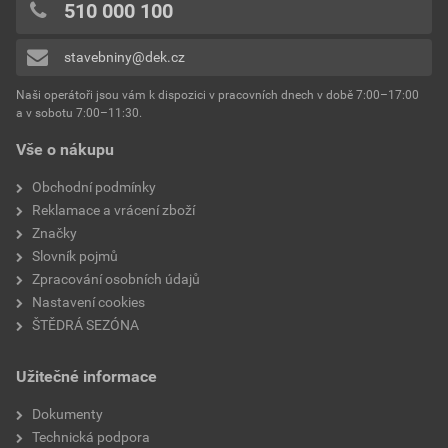
0x
510 000 100
kód odstínu
RAL 9005
0x
stavebniny@dek.cz
Přidávat hodnocení může pouze přihlášený uživatel.
povrchová úprava
COLORDUR
Naši operátoři jsou vám k dispozici v pracovních dnech v době 7:00–17:00
a v sobotu 7:00–11:30.
odstín
černá
Vše o nákupu
Obchodní podmínky
Reklamace a vrácení zboží
Značky
Slovník pojmů
Zpracování osobních údajů
Nastavení cookies
ŠTĚDRÁ SEZÓNA
Užitečné informace
Dokumenty
Technická podpora