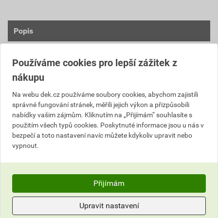
Popis
Materiál a technické vlastnosti
Používáme cookies pro lepší zážitek z
ocel DX53 + Zinek-Magnezium 120 g/m²
nákupu
tloušťka materiálu 0,6 mm
Na webu dek.cz používáme soubory cookies, abychom zajistili
oboustranný lak min. 35 µm
správné fungování stránek, měřili jejich výkon a přizpůsobili
ochrana proti korozi
nabídky vašim zájmům. Kliknutím na „Přijímám“ souhlasíte s
UV odolnost
použitím všech typů cookies. Poskytnuté informace jsou u nás v
odolnost proti poškrábaní
bezpečí a toto nastavení navíc můžete kdykoliv upravit nebo
vypnout.
Vzhled a barvy
strukturovaný matný povrch
Přijímám
moderní a prémiový vzhled
barevná škála: RAL 7016, RAL 9005, RAL 8017,
Upravit nastavení
RAL 8004