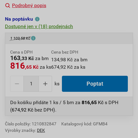
Podrobný popis
Na poptávku
Dostupné jen v (18) prodejnách
1 103,58 Kč
Cena s DPH
Cena bez DPH
163
,33 Kč
za bm
134,98 Kč za bm
816
,65 Kč
za ks
674,92 Kč za ks
ks
Poptat
Do košíku přidáte
1 ks / 5 bm
za
816,65
Kč
s DPH
(
674,92
Kč
bez DPH).
Číslo položky:
1210832847
Katalogový kód: GFMB4
Výrobky značky:
DEK