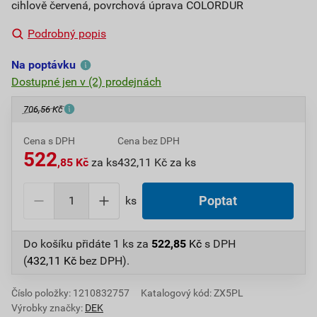
cihlově červená, povrchová úprava COLORDUR
Podrobný popis
Na poptávku
Dostupné jen v (2) prodejnách
706,56 Kč
Cena s DPH
Cena bez DPH
522
,85 Kč
za ks
432,11 Kč za ks
ks
Poptat
Do košíku přidáte
1 ks
za
522,85
Kč
s DPH
(
432,11
Kč
bez DPH).
Číslo položky:
1210832757
Katalogový kód: ZX5PL
Výrobky značky:
DEK