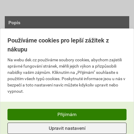
Popis
Materiál a technické vlastnosti
Používáme cookies pro lepší zážitek z
nákupu
ocel DX53 + Zinek-Magnezium 120 g/m²
tloušťka materiálu 0,6 mm
Na webu dek.cz používáme soubory cookies, abychom zajistili
oboustranný lak min. 35 µm
správné fungování stránek, měřili jejich výkon a přizpůsobili
ochrana proti korozi
nabídky vašim zájmům. Kliknutím na „Přijímám“ souhlasíte s
UV odolnost
použitím všech typů cookies. Poskytnuté informace jsou u nás v
odolnost proti poškrábaní
bezpečí a toto nastavení navíc můžete kdykoliv upravit nebo
vypnout.
Vzhled a barvy
strukturovaný matný povrch
Přijímám
moderní a prémiový vzhled
barevná škála: RAL 7016, RAL 9005, RAL 8017,
Upravit nastavení
RAL 8004