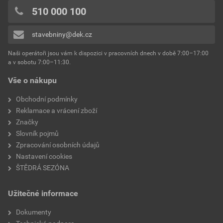
0x
510 000 100
odstín
cihlově červená
0x
stavebniny@dek.cz
Přidávat hodnocení může pouze přihlášený uživatel.
Naši operátoři jsou vám k dispozici v pracovních dnech v době 7:00–17:00
a v sobotu 7:00–11:30.
Vše o nákupu
Obchodní podmínky
Reklamace a vrácení zboží
Značky
Slovník pojmů
Zpracování osobních údajů
Nastavení cookies
ŠTĚDRÁ SEZÓNA
Užitečné informace
Dokumenty