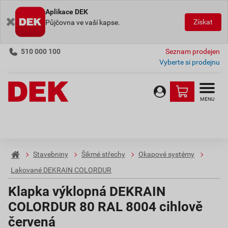
Aplikace DEK
Získat
Půjčovna ve vaší kapse.
510 000 100
Seznam prodejen
Vyberte si prodejnu
MENU
Stavebniny
Šikmé střechy
Okapové systémy
Lakované DEKRAIN COLORDUR
Klapka výklopná DEKRAIN
COLORDUR 80 RAL 8004 cihlově
červená