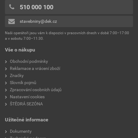
0x
510 000 100
povrchová úprava
COLORDUR
0x
stavebniny@dek.cz
Přidávat hodnocení může pouze přihlášený uživatel.
odstín
černá
Naši operátoři jsou vám k dispozici v pracovních dnech v době 7:00–17:00
a v sobotu 7:00–11:30.
Vše o nákupu
Obchodní podmínky
Reklamace a vrácení zboží
Značky
Slovník pojmů
Zpracování osobních údajů
Nastavení cookies
ŠTĚDRÁ SEZÓNA
Užitečné informace
Dokumenty