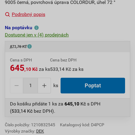
9005 černá, povrchová úprava COLORDUR, úhel 72 °
Podrobný popis
Na poptávku
Dostupné jen v (4) prodejnách
871,76 Kč
Cena s DPH
Cena bez DPH
645
,10 Kč
za ks
533,14 Kč za ks
ks
Poptat
Do košíku přidáte
1 ks
za
645,10
Kč
s DPH
(
533,14
Kč
bez DPH).
Číslo položky:
1210832545
Katalogový kód: D4PCP
Výrobky značky:
DEK