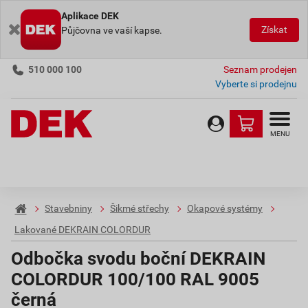
Aplikace DEK
Získat
Půjčovna ve vaší kapse.
510 000 100
Seznam prodejen
Vyberte si prodejnu
MENU
Stavebniny
Šikmé střechy
Okapové systémy
Lakované DEKRAIN COLORDUR
Odbočka svodu boční DEKRAIN
COLORDUR 100/100 RAL 9005
černá