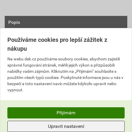
Popis
Materiál a technické vlastnosti
Používáme cookies pro lepší zážitek z
nákupu
ocel DX53 + Zinek-Magnezium 120 g/m²
tloušťka materiálu 0,6 mm
Na webu dek.cz používáme soubory cookies, abychom zajistili
oboustranný lak min. 35 µm
správné fungování stránek, měřili jejich výkon a přizpůsobili
ochrana proti korozi
nabídky vašim zájmům. Kliknutím na „Přijímám“ souhlasíte s
UV odolnost
použitím všech typů cookies. Poskytnuté informace jsou u nás v
odolnost proti poškrábaní
bezpečí a toto nastavení navíc můžete kdykoliv upravit nebo
vypnout.
Vzhled a barvy
strukturovaný matný povrch
Přijímám
moderní a prémiový vzhled
barevná škála: RAL 7016, RAL 9005, RAL 8017,
Upravit nastavení
RAL 8004