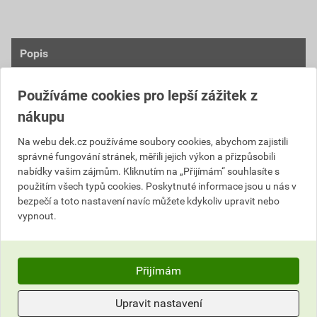
Popis
Materiál a technické vlastnosti
Používáme cookies pro lepší zážitek z
nákupu
ocel DX53 + Zinek-Magnezium 120 g/m²
tloušťka materiálu 0,6 mm
Na webu dek.cz používáme soubory cookies, abychom zajistili
oboustranný lak min. 35 µm
správné fungování stránek, měřili jejich výkon a přizpůsobili
ochrana proti korozi
nabídky vašim zájmům. Kliknutím na „Přijímám“ souhlasíte s
UV odolnost
použitím všech typů cookies. Poskytnuté informace jsou u nás v
odolnost proti poškrábaní
bezpečí a toto nastavení navíc můžete kdykoliv upravit nebo
vypnout.
Vzhled a barvy
strukturovaný matný povrch
Přijímám
moderní a prémiový vzhled
barevná škála: RAL 7016, RAL 9005, RAL 8017,
Upravit nastavení
RAL 8004