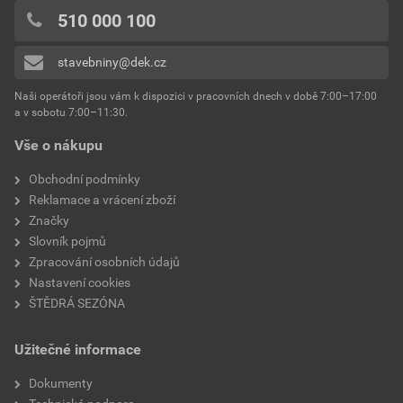
0x
510 000 100
povrchová úprava
COLORDUR
0x
stavebniny@dek.cz
Přidávat hodnocení může pouze přihlášený uživatel.
odstín
cihlově červená
Naši operátoři jsou vám k dispozici v pracovních dnech v době 7:00–17:00
a v sobotu 7:00–11:30.
Vše o nákupu
Obchodní podmínky
Reklamace a vrácení zboží
Značky
Slovník pojmů
Zpracování osobních údajů
Nastavení cookies
ŠTĚDRÁ SEZÓNA
Užitečné informace
Dokumenty