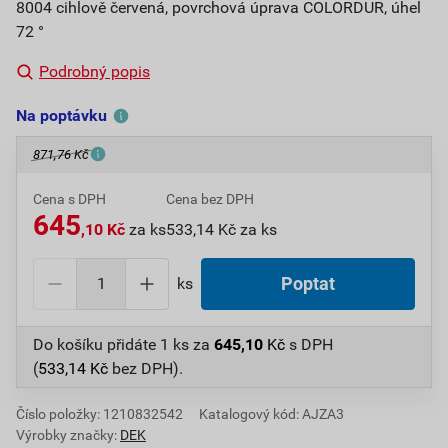
8004 cihlově červená, povrchová úprava COLORDUR, úhel
72 °
Podrobný popis
Na poptávku
871,76 Kč
Cena s DPH
Cena bez DPH
645
,10 Kč
za ks
533,14 Kč za ks
ks
Poptat
Do košíku přidáte
1 ks
za
645,10
Kč
s DPH
(
533,14
Kč
bez DPH).
Číslo položky:
1210832542
Katalogový kód: AJZA3
Výrobky značky:
DEK