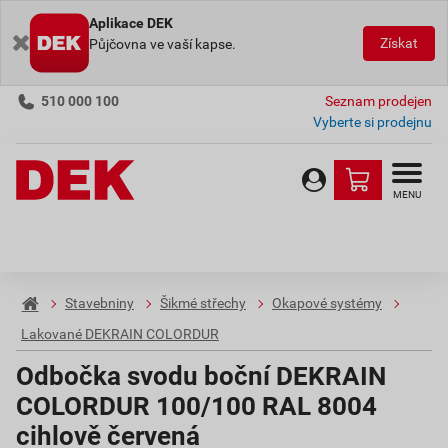
Aplikace DEK
Získat
Půjčovna ve vaší kapse.
510 000 100
Seznam prodejen
Vyberte si prodejnu
MENU
Stavebniny
Šikmé střechy
Okapové systémy
Lakované DEKRAIN COLORDUR
Odbočka svodu boční DEKRAIN
COLORDUR 100/100 RAL 8004
cihlově červená