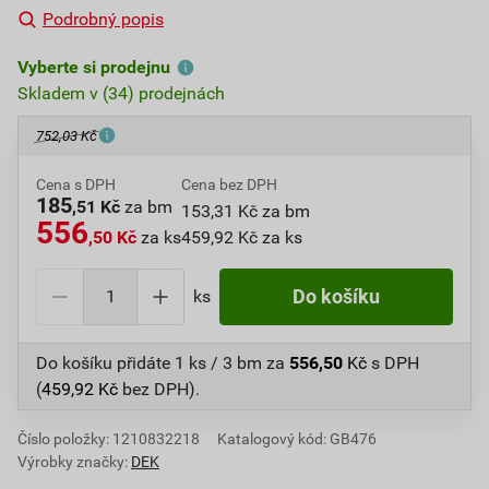
Podrobný popis
Vyberte si prodejnu
Skladem v (34) prodejnách
752,03 Kč
Cena s DPH
Cena bez DPH
185
,51 Kč
za bm
153,31 Kč za bm
556
,50 Kč
za ks
459,92 Kč za ks
ks
Do košíku
Do košíku přidáte
1 ks / 3 bm
za
556,50
Kč
s DPH
(
459,92
Kč
bez DPH).
Číslo položky:
1210832218
Katalogový kód: GB476
Výrobky značky:
DEK