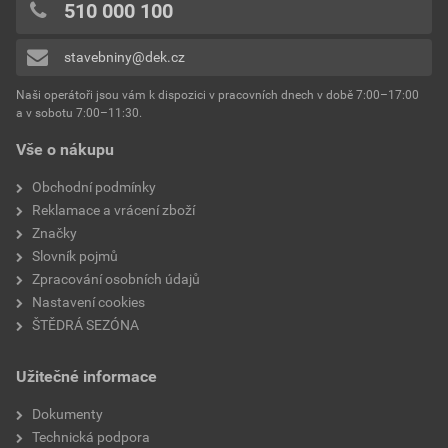
0x
510 000 100
povrchová úprava
COLORDUR
0x
stavebniny@dek.cz
Přidávat hodnocení může pouze přihlášený uživatel.
odstín
antracitově šedá
Naši operátoři jsou vám k dispozici v pracovních dnech v době 7:00–17:00
a v sobotu 7:00–11:30.
Vše o nákupu
Obchodní podmínky
Reklamace a vrácení zboží
Značky
Slovník pojmů
Zpracování osobních údajů
Nastavení cookies
ŠTĚDRÁ SEZÓNA
Užitečné informace
Dokumenty
Technická podpora