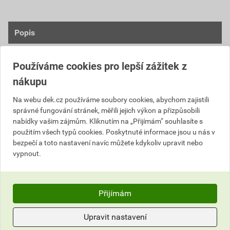
Popis
Materiál a technické vlastnosti
Používáme cookies pro lepší zážitek z
ocel DX53 + Zinek-Magnezium 120 g/m²
nákupu
tloušťka materiálu 0,6 mm
Na webu dek.cz používáme soubory cookies, abychom zajistili
oboustranný lak min. 35 µm
správné fungování stránek, měřili jejich výkon a přizpůsobili
ochrana proti korozi
nabídky vašim zájmům. Kliknutím na „Přijímám“ souhlasíte s
UV odolnost
použitím všech typů cookies. Poskytnuté informace jsou u nás v
odolnost proti poškrábaní
bezpečí a toto nastavení navíc můžete kdykoliv upravit nebo
vypnout.
Vzhled a barvy
strukturovaný matný povrch
Přijímám
moderní a prémiový vzhled
barevná škála: RAL 7016, RAL 9005, RAL 8017,
Upravit nastavení
RAL 8004