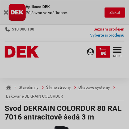
Aplikace DEK
Získat
Půjčovna ve vaší kapse.
510 000 100
Seznam prodejen
Vyberte si prodejnu
MENU
Stavebniny
Šikmé střechy
Okapové systémy
Lakované DEKRAIN COLORDUR
Svod DEKRAIN COLORDUR 80 RAL
7016 antracitově šedá 3 m